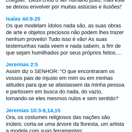
cheguei: ‘Deus criou o ser humano justo, mas este
se deixou envolver por muitas astúcias e ilusões!’
Isaías 44:9-20
Os que modelam ídolos nada são, as suas obras
de arte e objetos preciosos não podem lhes trazer
nenhum proveito! Tudo isso é vão! As suas
testemunhas nada veem e nada sabem, a fim de
que sejam humilhados por seus próprios feitos.…
Jeremias 2:5
Assim diz o SENHOR: “O que encontraram os
vossos pais de injusto em mim ou em minhas
atitudes para que se afastassem da minha pessoa
e partissem em busca do nada, do vazio,
tornando-se eles mesmos nulos e sem sentido?
Jeremias 10:3-8,14,15
Ora, os costumes religiosos das nações são
inúteis: corta-se uma árvore da floresta, um artista
a modela com suas ferramentas;…