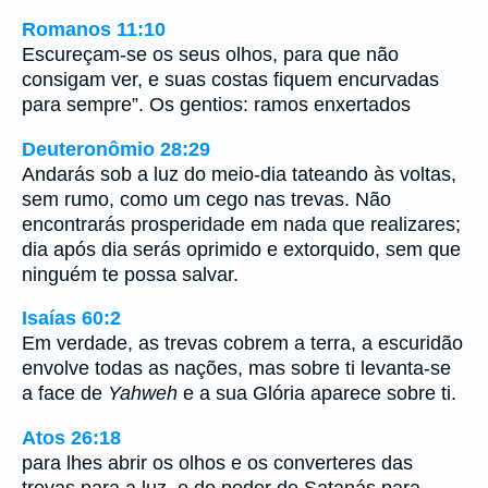
Romanos 11:10
Escureçam-se os seus olhos, para que não
consigam ver, e suas costas fiquem encurvadas
para sempre”. Os gentios: ramos enxertados
Deuteronômio 28:29
Andarás sob a luz do meio-dia tateando às voltas,
sem rumo, como um cego nas trevas. Não
encontrarás prosperidade em nada que realizares;
dia após dia serás oprimido e extorquido, sem que
ninguém te possa salvar.
Isaías 60:2
Em verdade, as trevas cobrem a terra, a escuridão
envolve todas as nações, mas sobre ti levanta-se
a face de
Yahweh
e a sua Glória aparece sobre ti.
Atos 26:18
para lhes abrir os olhos e os converteres das
trevas para a luz, e do poder de Satanás para