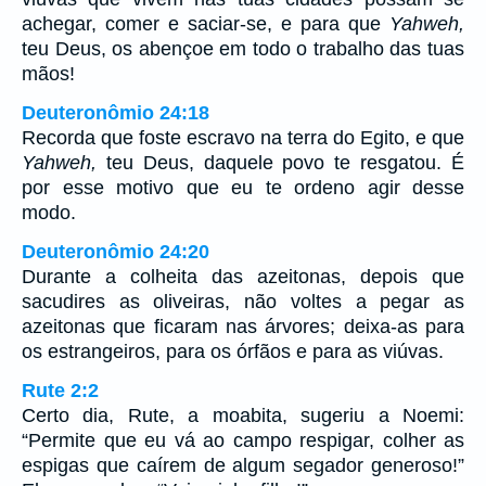
achegar, comer e saciar-se, e para que
Yahweh,
teu Deus, os abençoe em todo o trabalho das tuas
mãos!
Deuteronômio 24:18
Recorda que foste escravo na terra do Egito, e que
Yahweh,
teu Deus, daquele povo te resgatou. É
por esse motivo que eu te ordeno agir desse
modo.
Deuteronômio 24:20
Durante a colheita das azeitonas, depois que
sacudires as oliveiras, não voltes a pegar as
azeitonas que ficaram nas árvores; deixa-as para
os estrangeiros, para os órfãos e para as viúvas.
Rute 2:2
Certo dia, Rute, a moabita, sugeriu a Noemi:
“Permite que eu vá ao campo respigar, colher as
espigas que caírem de algum segador generoso!”