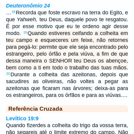
Deuteronômio 24
…
Recorda que foste escravo na terra do Egito, e
18
que
Yahweh,
teu Deus, daquele povo te resgatou.
É por esse motivo que eu te ordeno agir desse
modo.
Quando estiveres ceifando a colheita em
19
teu campo e esqueceres um feixe, não retornes
para pegá-lo: permite que ele seja encontrado pelo
estrangeiro, pelo órfão e pela viúva, a fim de que
dessa maneira o SENHOR teu Deus os abençoe,
bem como a ti em todo o trabalho das tuas mãos.
Durante a colheita das azeitonas, depois que
20
sacudires as oliveiras, não voltes a pegar as
azeitonas que ficaram nas árvores; deixa-as para
os estrangeiros, para os órfãos e para as viúvas.…
Referência Cruzada
Levítico 19:9
Quando fizerdes a colheita do trigo da vossa terra,
não segareis até o limite extremo do campo. Não