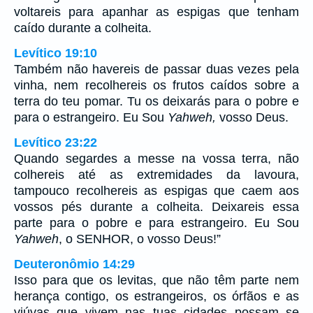
voltareis para apanhar as espigas que tenham
caído durante a colheita.
Levítico 19:10
Também não havereis de passar duas vezes pela
vinha, nem recolhereis os frutos caídos sobre a
terra do teu pomar. Tu os deixarás para o pobre e
para o estrangeiro. Eu Sou
Yahweh,
vosso Deus.
Levítico 23:22
Quando segardes a messe na vossa terra, não
colhereis até as extremidades da lavoura,
tampouco recolhereis as espigas que caem aos
vossos pés durante a colheita. Deixareis essa
parte para o pobre e para estrangeiro. Eu Sou
Yahweh
, o SENHOR, o vosso Deus!”
Deuteronômio 14:29
Isso para que os levitas, que não têm parte nem
herança contigo, os estrangeiros, os órfãos e as
viúvas que vivem nas tuas cidades possam se