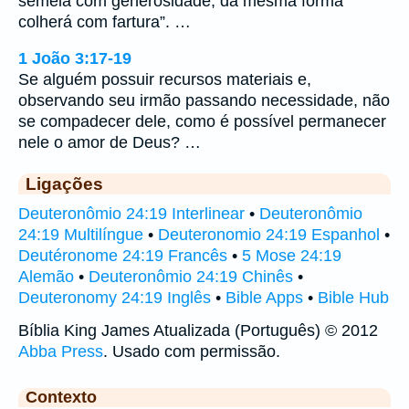
semeia com generosidade, da mesma forma
colherá com fartura”. …
1 João 3:17-19
Se alguém possuir recursos materiais e,
observando seu irmão passando necessidade, não
se compadecer dele, como é possível permanecer
nele o amor de Deus? …
Ligações
Deuteronômio 24:19 Interlinear
•
Deuteronômio
24:19 Multilíngue
•
Deuteronomio 24:19 Espanhol
•
Deutéronome 24:19 Francês
•
5 Mose 24:19
Alemão
•
Deuteronômio 24:19 Chinês
•
Deuteronomy 24:19 Inglês
•
Bible Apps
•
Bible Hub
Bíblia King James Atualizada (Português) © 2012
Abba Press
. Usado com permissão.
Contexto