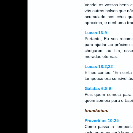
Vendei os vossos bens e 
vós outros bolsos que nã
acumulado nos céus qu
aproxima, e nenhuma traç
Lucas 16:9
Portanto, Eu vos recom
para ajudar ao próximo 
chegarem ao fim, ess
moradas eternas.
Lucas 18:2,22
E lhes contou: “Em certa
tampouco era sensível à
Gálatas 6:8,9
Pois quem semeia para 
quem semeia para o Espíri
foundation.
Provérbios 10:25
Como passa a tempesta
justo permanecerá firme 