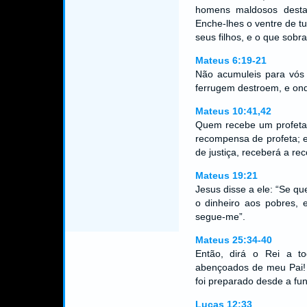
homens maldosos desta 
Enche-lhes o ventre de tu
seus filhos, e o que sobra
Mateus 6:19-21
Não acumuleis para vós 
ferrugem destroem, e on
Mateus 10:41,42
Quem recebe um profeta 
recompensa de profeta; 
de justiça, receberá a r
Mateus 19:21
Jesus disse a ele: “Se qu
o dinheiro aos pobres, 
segue-me”.
Mateus 25:34-40
Então, dirá o Rei a to
abençoados de meu Pai! 
foi preparado desde a f
Lucas 12:33