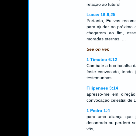
relação ao futuro!
Lucas 16:9,25
Portanto, Eu vos recom
para ajudar ao próximo 
chegarem ao fim, ess
moradas eternas. …
See on ver.
1 Timóteo 6:12
Combate a boa batalha da
foste convocado, tendo j
testemunhas.
Filipenses 3:14
apresso-me em direção
convocação celestial de 
1 Pedro 1:4
para uma aliança que 
desonrada ou perderá se
vós,