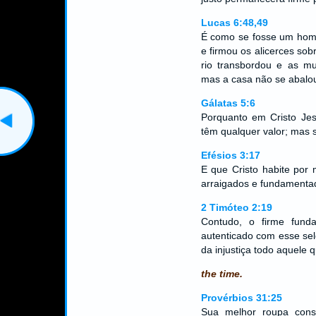
Lucas 6:48,49
É como se fosse um home
e firmou os alicerces so
rio transbordou e as m
mas a casa não se abalou,
Gálatas 5:6
Porquanto em Cristo Jes
têm qualquer valor; mas 
Efésios 3:17
E que Cristo habite por
arraigados e fundamenta
2 Timóteo 2:19
Contudo, o firme fund
autenticado com esse sel
da injustiça todo aquele
the time.
Provérbios 31:25
Sua melhor roupa consi