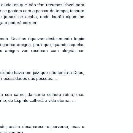
ajudai os que não têm recursos; fazei para
o se gastem com o passar do tempo, tesouro
e jamais se acaba, onde ladrão algum se
a o poderá corroer.
endo: Usai as riquezas deste mundo ímpio
e ganhai amigos, para que, quando aquelas
es amigos vos recebam com alegria nas
 cidade havia um juiz que não temia a Deus,
s necessidades das pessoas. …
a sua carne, da carne colherá ruína; mas
to, do Espírito colherá a vida eterna. …
de, assim desaparece o perverso, mas o
para sempre.