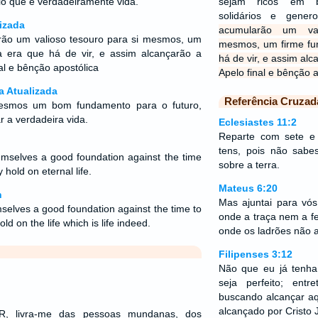
lo que é verdadeiramente vida.
sejam ricos em bo
solidários e gene
izada
acumularão um val
ão um valioso tesouro para si mesmos, um
mesmos, um firme fu
 era que há de vir, e assim alcançarão a
há de vir, e assim alc
nal e bênção apostólica
Apelo final e bênção a
a Atualizada
Referência Cruzad
mesmos um bom fundamento para o futuro,
r a verdadeira vida.
Eclesiastes 11:2
Reparte com sete 
tens, pois não sabe
hemselves a good foundation against the time
sobre a terra.
 hold on eternal life.
Mateus 6:20
n
Mas ajuntai para vós
emselves a good foundation against the time to
onde a traça nem a f
d on the life which is life indeed.
onde os ladrões não
Filipenses 3:12
Não que eu já tenha
seja perfeito; entr
buscando alcançar aq
alcançado por Cristo 
 livra-me das pessoas mundanas, dos