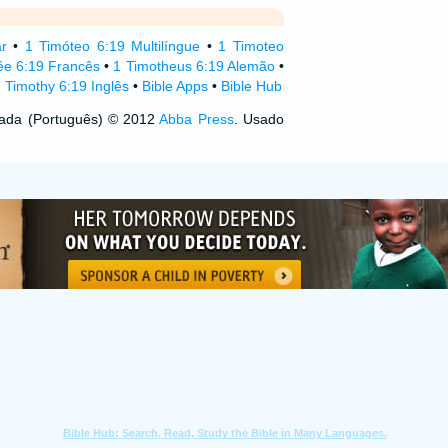
ar
•
1 Timóteo 6:19 Multilíngue
•
1 Timoteo
ée 6:19 Francês
•
1 Timotheus 6:19 Alemão
•
 Timothy 6:19 Inglês
•
Bible Apps
•
Bible Hub
izada (Português) © 2012
Abba Press
. Usado