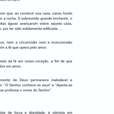
m que, ao construir sua casa, cavou fundo
bre a rocha. E sobrevindo grande enchente, o
uitas águas avançaram sobre aquela casa,
 por ter sido solidamente edificada. …
us, nem a circuncisão nem a incircuncisão
sim a fé que opera pelo amor.
 meio da fé em vosso coração, a fim de que
dos em amor,
amento de Deus permanece inabalável e
o: “O Senhor conhece os seus” e “Aparta-se
 que professa o nome do Senhor”.
ste de força e dignidade; é otimista em