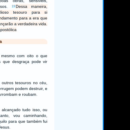
as obras, sensíveis,
rosos.
Dessa maneira,
19
ioso tesouro para si
ndamento para a era que
ançarão a verdadeira vida.
postólica
a
e mesmo com oito o que
s que desgraça pode vir
 outros tesouros no céu,
errugem podem destruir, e
 arrombam e roubam.
 alcançado tudo isso, ou
etanto, vou caminhando,
uilo para que também fui
Jesus.