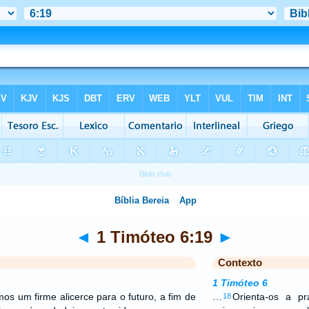
◄
1 Timóteo 6:19
►
Contexto
1 Timóteo 6
s um firme alicerce para o futuro, a fim de
…
Orienta-os a p
18