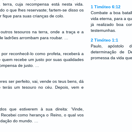
terra, cuja recompensa está nesta vida.
1 Timóteo 6:12
do o que lhes reservaste; fartem-se disso os
Combate a boa batal
r fique para suas crianças de colo.
vida eterna, para a q
já realizado boa co
testemunhas.
outros tesouros na terra, onde a traça e a
de ladrões arrombam para roubar. …
2 Timóteo 1:1
Paulo, apóstolo 
determinação de D
por reconhecê-lo como profeta, receberá a
promessa da vida que
e quem recebe um justo por suas qualidades
ecompensa de justo. …
eres ser perfeito, vai, vende os teus bens, dá
e terás um tesouro no céu. Depois, vem e
dos que estiverem à sua direita: ‘Vinde,
Recebei como herança o Reino, o qual vos
undação do mundo. …