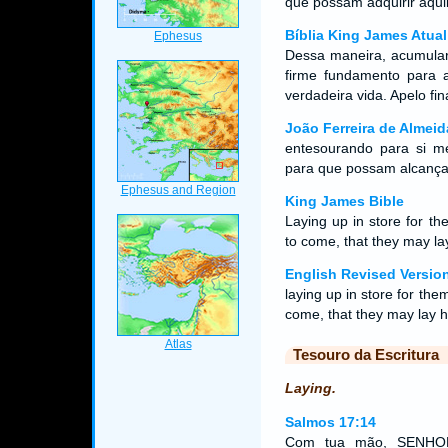
que possam adquirir aqui
Bíblia King James Atual
Dessa maneira, acumular
firme fundamento para a
verdadeira vida. Apelo fi
João Ferreira de Almeid
entesourando para si 
para que possam alcança
King James Bible
Laying up in store for t
to come, that they may lay
English Revised Versio
laying up in store for th
come, that they may lay hol
Tesouro da Escritura
Laying.
Salmos 17:14
Com tua mão, SENHOR,