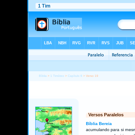
Bíblia
>
1 Timóteo
>
Capítulo 6
> Verso 19
Versos Paralelos
Bíblia Bereia
acumulando para si mesmo