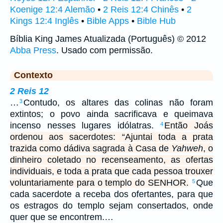
Koenige 12:4 Alemão
•
2 Reis 12:4 Chinês
•
2
Kings 12:4 Inglês
•
Bible Apps
•
Bible Hub
Bíblia King James Atualizada (Português) © 2012
Abba Press
. Usado com permissão.
Contexto
2 Reis 12
…
Contudo, os altares das colinas não foram
3
extintos; o povo ainda sacrificava e queimava
incenso nesses lugares idólatras.
Então Joás
4
ordenou aos sacerdotes: “Ajuntai toda a prata
trazida como dádiva sagrada à Casa de
Yahweh
, o
dinheiro coletado no recenseamento, as ofertas
individuais, e toda a prata que cada pessoa trouxer
voluntariamente para o templo do SENHOR.
Que
5
cada sacerdote a receba dos ofertantes, para que
os estragos do templo sejam consertados, onde
quer que se encontrem.…