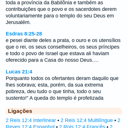
toda a província da Babilônia e também as
contribuições que o povo e os sacerdotes derem
voluntariamente para o templo do seu Deus em
Jerusalém.
Esdras 8:25-28
e pesei diante deles a prata, o ouro e os utensílios
que o rei, os seus conselheiros, os seus príncipes
e todo o povo de Israel que estava ali haviam
oferecido para a Casa do nosso Deus.…
Lucas 21:4
Porquanto todos os ofertantes deram daquilo que
lhes sobrava; esta, porém, da sua extrema
pobreza, deu tudo o que tinha, todo o seu
sustento!” A queda do templo é profetizada
Ligações
2 Reis 12:4 Interlinear
•
2 Reis 12:4 Multilíngue
•
2
Reyes 12:4 Espanhol
•
2 Rois 12:4 Francês
•
2