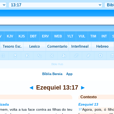
◄
Ezequiel 13:17
►
Contexto
izada
Ezequiel 13
omem, volta a tua face contra as filhas do teu
Agora, pois, ó fil
17