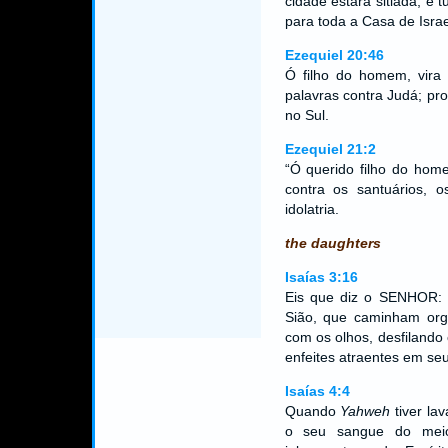
cidade estará sitiada, e t
para toda a Casa de Israe
Ezequiel 20:46
Ó filho do homem, vira 
palavras contra Judá; pro
no Sul.
Ezequiel 21:2
“Ó querido filho do hom
contra os santuários, 
idolatria.
the daughters
Isaías 3:16
Eis que diz o SENHOR: 
Sião, que caminham orgu
com os olhos, desfilando 
enfeites atraentes em se
Isaías 4:4
Quando
Yahweh
tiver la
o seu sangue do meio