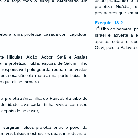
estão praticando, e
ito de fogo todo o sangue derramado em
profetiza Noádia,
pregadores que tenta
Ezequiel 13:2
“Ó filho do homem, pr
Débora, uma profetiza, casada com Lapidote,
Israel e adverte a 
apenas sobre o que
Ouvi, pois, a Palavra
e Hilquias, Aicão, Acbor, Safã e Asaías
ar a profetiza Hulda, esposa de Salum, filho
, responsável pelo guarda-roupa e as vestes
uela ocasião ela morava na parte baixa de
 que ali se formara.
 profetiza Ana, filha de Fanuel, da tribo de
de idade avançada; tinha vivido com seu
 depois de se casar,
 surgiram falsos profetas entre o povo, da
e vós falsos mestres, os quais introduzirão,