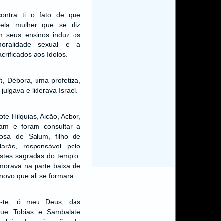
contra ti o fato de que
quela mulher que se diz
om seus ensinos induz os
oralidade sexual e a
rificados aos ídolos.
h
, Débora, uma profetiza,
ulgava e liderava Israel.
te Hilquias, Aicão, Acbor,
ram e foram consultar a
posa de Salum, filho de
arás, responsável pelo
stes sagradas do templo.
morava na parte baixa de
novo que ali se formara.
ra-te, ó meu Deus, das
 que Tobias e Sambalate