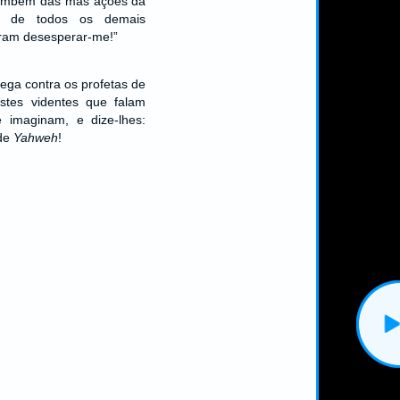
 também das más ações da
 e de todos os demais
ram desesperar-me!”
ega contra os profetas de
estes videntes que falam
 imaginam, e dize-lhes:
 de
Yahweh
!