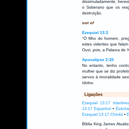
dissimuladamente, heres
o Soberano que os resg
destruição.
out of
Ezequiel 13:2
“Ó filho do homem, preg
estes videntes que falam
Ouvi, pois, a Palavra de
Y
Apocalipse 2:20
No entanto, tenho contr
mulher que se diz profet
servos à imoralidade sex
ídolos.
Ligações
Ezequiel 13:17 Interline
13:17 Espanhol
•
Ézéchi
Ezequiel 13:17 Chinês
•
E
Bíblia King James Atual