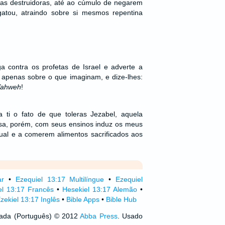
ias destruidoras, até ao cúmulo de negarem
atou, atraindo sobre si mesmos repentina
a contra os profetas de Israel e adverte a
 apenas sobre o que imaginam, e dize-lhes:
ahweh
!
a ti o fato de que toleras Jezabel, aquela
isa, porém, com seus ensinos induz os meus
ual e a comerem alimentos sacrificados aos
ar
•
Ezequiel 13:17 Multilíngue
•
Ezequiel
el 13:17 Francês
•
Hesekiel 13:17 Alemão
•
zekiel 13:17 Inglês
•
Bible Apps
•
Bible Hub
izada (Português) © 2012
Abba Press
. Usado