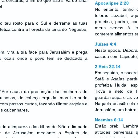
u a cercarás; a fim de que isso sirva de sinal
Apocalipse 2:20
l.
No entanto, tenho 
toleras Jezabel, a
profetisa, porém, c
o teu rosto para o Sul e derrama as tuas
meus servos à im
fetiza contra a floresta da terra do Neguebe,
comerem alimentos sac
Juízes 4:4
Nesta época,
Debora
em, vira a tua face para Jerusalém e prega
casada com Lapidote, j
os locais onde o povo tem se dedicado à
2 Reis 22:14
Em seguida, o sacerdo
Safã e Asaías parti
profetiza Hulda, es
Ticvá e neto de H
“Por causa da presunção das mulheres de
guarda-roupa e as ve
lhosas, de cabeça erguida, mas flertando
Naquela ocasião ela 
com passos curtos, fazendo tilintar argolas e
Jerusalém, um bairro 
us calcanhares,
Neemias 6:14
Então orei: “Lemb
vado a impureza das filhas de Sião e limpado
atitudes perversas
 de Jerusalém mediante o Espírito de