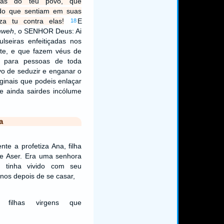
lhas do teu povo, que
r do que sentiam em suas
iza tu contra elas!
E
18
hweh
, o SENHOR Deus: Ai
lseiras enfeitiçadas nos
te, e que fazem véus de
s para pessoas de toda
vo de seduzir e enganar o
aginais que podeis enlaçar
e ainda sairdes incólume
a
te a profetiza Ana, filha
de Aser. Era uma senhora
; tinha vivido com seu
nos depois de se casar,
 filhas virgens que