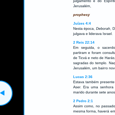
julgamento e do Espír
Jerusalém,
prophesy
Juízes 4:4
Nesta época,
Deborah
, 
julgava e liderava Israel.
2 Reis 22:14
Em seguida, o sacerdot
partiram e foram consult
de Ticvá e neto de Harás
sagradas do templo. Naq
Jerusalém, um bairro novo
Lucas 2:36
Estava também presente a
Aser. Era uma senhora 
marido durante sete anos
2 Pedro 2:1
Assim como, no passado,
mesma forma, haverá entr