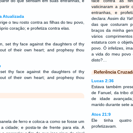
partir do que sentiam em suas entranhas, e
face contra as fi
vaticinaram a parti
entranhas, e profet
a Atualizada
declara: Assim diz
Ya
rige o teu rosto contra as filhas do teu povo,
das que costuram pu
prio coração; e profetiza contra elas.
braços da minha gen
vários comprimento
estatura com o objeti
n, set thy face against the daughters of thy
povo. Ó infelizes, im
out of their own heart; and prophesy thou
a vida do meu povo 
disto?…
n
et thy face against the daughters of thy
Referência Cruzad
out of their own heart; and prophesy thou
Lucas 2:36
Estava também presen
de Fanuel, da tribo 
de idade avançada
marido durante sete a
Atos 21:9
Ele tinha quatro
anela de ferro e coloca-a como se fosse um
profetizavam.
 a cidade; e posta-te de frente para ela. A