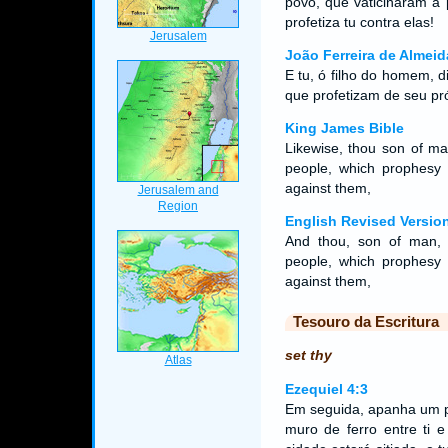
povo, que vaticinaram a 
profetiza tu contra elas!
João Ferreira de Almeid
E tu, ó filho do homem, di
que profetizam de seu pró
King James Bible
Likewise, thou son of ma
people, which prophesy 
against them,
English Revised Versio
And thou, son of man, s
people, which prophesy 
against them,
Tesouro da Escritura
set thy
Ezequiel 4:3
Em seguida, apanha um p
muro de ferro entre ti e