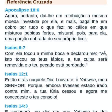
Referência Cruzada
Apocalipse 18:6
Agora, portanto, dai-lhe em retribuição a mesma
moeda investida por ela, e mais, pagai-lhe em
dobro por tudo o que fez; no cálice em que
misturou bebidas fortes, misturai, pois, para ela,
uma porção dobrada do seu próprio licor.
Isaías 6:7
Com ela tocou a minha boca e declarou-me: “Vê,
isto tocou os teus lábios, a tua culpa será
removida e o teu pecado está perdoado.”
Isaías 12:1
Então dirás naquele Dia: Louvo-te, ó
Yahweh
, meu
SENHOR! Porque, embora tivesses estado irado
contra mim, a tua fúria cessou e agora me
concedeste o teu consolo!
Isaías 14:3
E sucederá, no dia em que
Yahweh
te der