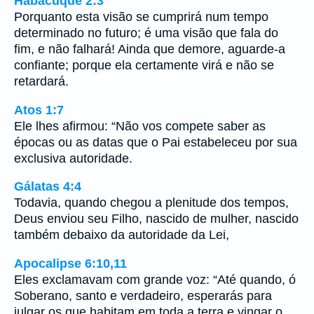
Habacuque 2:3
Porquanto esta visão se cumprirá num tempo
determinado no futuro; é uma visão que fala do
fim, e não falhará! Ainda que demore, aguarde-a
confiante; porque ela certamente virá e não se
retardará.
Atos 1:7
Ele lhes afirmou: “Não vos compete saber as
épocas ou as datas que o Pai estabeleceu por sua
exclusiva autoridade.
Gálatas 4:4
Todavia, quando chegou a plenitude dos tempos,
Deus enviou seu Filho, nascido de mulher, nascido
também debaixo da autoridade da Lei,
Apocalipse 6:10,11
Eles exclamavam com grande voz: “Até quando, ó
Soberano, santo e verdadeiro, esperarás para
julgar os que habitam em toda a terra e vingar o