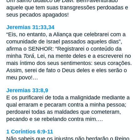
Um salmo didático de Davi.
Bem-aventurado
aquele que tem suas transgressões perdoadas e
seus pecados apagados!
Jeremias 31:33,34
“Eis, no entanto, a Aliança que celebrarei com a
comunidade de Israel passados aqueles dias”,
afirma o SENHOR: “Registrarei o conteúdo da
minha
Torá
, Lei, na mente deles e a escreverei no
mais íntimo dos seus sentimentos: seus corações.
Assim, serei de fato o Deus deles e eles serão o
meu povo!…
Jeremias 33:8,9
E os purificarei de toda a malignidade mediante a
qual erraram e pecaram contra a minha pessoa;
perdoarei todas as maldades que cometeram,
pecando e se rebelando contra mim.…
1 Coríntios 6:9-11
Não sabeis que os injustos não herdarão o Reino