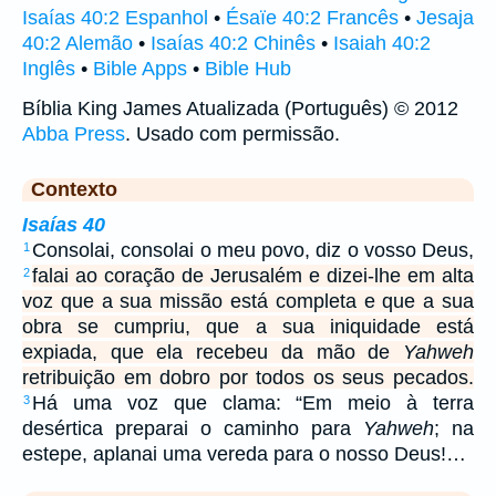
Isaías 40:2 Espanhol
•
Ésaïe 40:2 Francês
•
Jesaja
40:2 Alemão
•
Isaías 40:2 Chinês
•
Isaiah 40:2
Inglês
•
Bible Apps
•
Bible Hub
Bíblia King James Atualizada (Português) © 2012
Abba Press
. Usado com permissão.
Contexto
Isaías 40
Consolai, consolai o meu povo, diz o vosso Deus,
1
falai ao coração de Jerusalém e dizei-lhe em alta
2
voz que a sua missão está completa e que a sua
obra se cumpriu, que a sua iniquidade está
expiada, que ela recebeu da mão de
Yahweh
retribuição em dobro por todos os seus pecados.
Há uma voz que clama: “Em meio à terra
3
desértica preparai o caminho para
Yahweh
; na
estepe, aplanai uma vereda para o nosso Deus!…