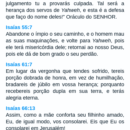
julgamento tu a provarás culpada. Tal será a
herança dos servos de
Yahweh
, e esta é a defesa
que faço do nome deles!” Oráculo do SENHOR.
Isaías 55:7
Abandone o ímpio o seu caminho, e o homem mau
as suas maquinações, e volte para
Yahweh
, pois
ele terá misericórdia dele; retornai ao nosso Deus,
pois ele dá de bom grado o seu perdão.
Isaías 61:7
Em lugar da vergonha que tendes sofrido, tereis
porção dobrada de honra, em vez de humilhação,
bradareis de júbilo em vossa herança; porquanto
recebereis porção dupla em sua terra, e terás
alegria eterna.
Isaías 66:13
Assim, como a mãe conforta seu filhinho amado,
Eu, de igual modo, vos consolarei. Eis que Eu os
consolarei em Jerusalém!