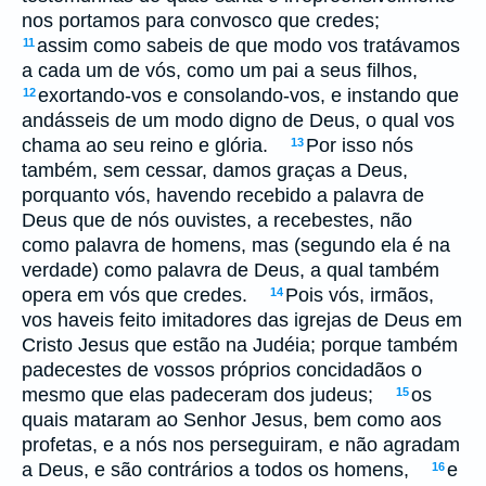
nos portamos para convosco que credes;
assim como sabeis de que modo vos tratávamos
11
a cada um de vós, como um pai a seus filhos,
exortando-vos e consolando-vos, e instando que
12
andásseis de um modo digno de Deus, o qual vos
chama ao seu reino e glória.
Por isso nós
13
também, sem cessar, damos graças a Deus,
porquanto vós, havendo recebido a palavra de
Deus que de nós ouvistes, a recebestes, não
como palavra de homens, mas (segundo ela é na
verdade) como palavra de Deus, a qual também
opera em vós que credes.
Pois vós, irmãos,
14
vos haveis feito imitadores das igrejas de Deus em
Cristo Jesus que estão na Judéia; porque também
padecestes de vossos próprios concidadãos o
mesmo que elas padeceram dos judeus;
os
15
quais mataram ao Senhor Jesus, bem como aos
profetas, e a nós nos perseguiram, e não agradam
a Deus, e são contrários a todos os homens,
e
16