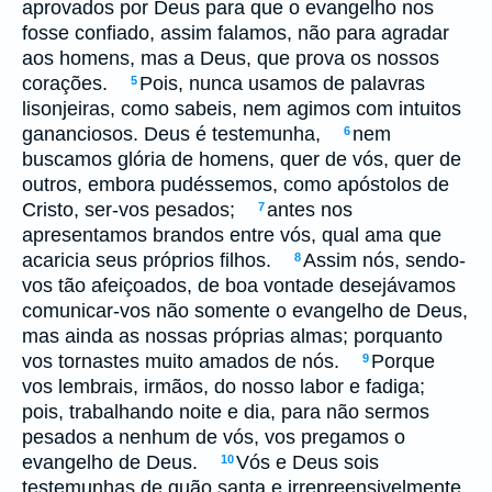
aprovados por Deus para que o evangelho nos
fosse confiado, assim falamos, não para agradar
aos homens, mas a Deus, que prova os nossos
corações.
Pois, nunca usamos de palavras
5
lisonjeiras, como sabeis, nem agimos com intuitos
gananciosos. Deus é testemunha,
nem
6
buscamos glória de homens, quer de vós, quer de
outros, embora pudéssemos, como apóstolos de
Cristo, ser-vos pesados;
antes nos
7
apresentamos brandos entre vós, qual ama que
acaricia seus próprios filhos.
Assim nós, sendo-
8
vos tão afeiçoados, de boa vontade desejávamos
comunicar-vos não somente o evangelho de Deus,
mas ainda as nossas próprias almas; porquanto
vos tornastes muito amados de nós.
Porque
9
vos lembrais, irmãos, do nosso labor e fadiga;
pois, trabalhando noite e dia, para não sermos
pesados a nenhum de vós, vos pregamos o
evangelho de Deus.
Vós e Deus sois
10
testemunhas de quão santa e irrepreensivelmente