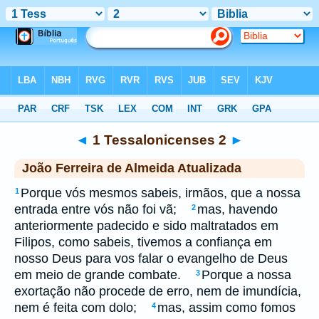
Biblia
>
jfa
> 1 Tessalonicenses 2
◄
1 Tessalonicenses 2
►
João Ferreira de Almeida Atualizada
Porque vós mesmos sabeis, irmãos, que a nossa
1
entrada entre vós não foi vã;
mas, havendo
2
anteriormente padecido e sido maltratados em
Filipos, como sabeis, tivemos a confiança em
nosso Deus para vos falar o evangelho de Deus
em meio de grande combate.
Porque a nossa
3
exortação não procede de erro, nem de imundícia,
nem é feita com dolo;
mas, assim como fomos
4