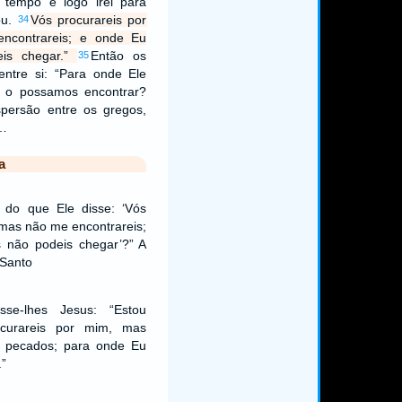
 tempo e logo irei para
ou.
Vós procurareis por
34
ncontrareis; e onde Eu
eis chegar.”
Então os
35
ntre si: “Para onde Ele
o o possamos encontrar?
spersão entre os gregos,
 …
a
o do que Ele disse: ‘Vós
 mas não me encontrareis;
 não podeis chegar’?” A
 Santo
se-lhes Jesus: “Estou
ocurareis por mim, mas
s pecados; para onde Eu
.”