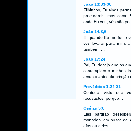
João 13:33-36
Filhinhos, Eu ainda per
procurareis, mas como E
onde Eu vou, vós não pode
João 14:3,6
E, quando Eu me for e vo
vos levarei para mim, a
também. …
João 17:24
Pai, Eu desejo que os q
contemplem a minha glór
amaste antes da criação
Provérbios 1:24-31
Contudo, visto que v
recusastes; porque…
Oséias 5:6
Eles partirão desesp
manadas, em busca de
afastou deles.