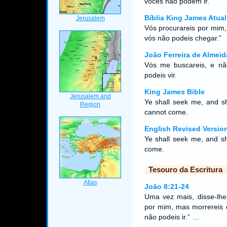
vocês não podem ir.
Bíblia King James Atual
Vós procurareis por mim
vós não podeis chegar.”
João Ferreira de Almeid
Vós me buscareis, e nã
podeis vir.
King James Bible
Ye shall seek me, and sh
cannot come.
English Revised Versio
Ye shall seek me, and sh
come.
Tesouro da Escritura
João 8:21-24
Uma vez mais, disse-lhes
por mim, mas morrereis 
não podeis ir.” …