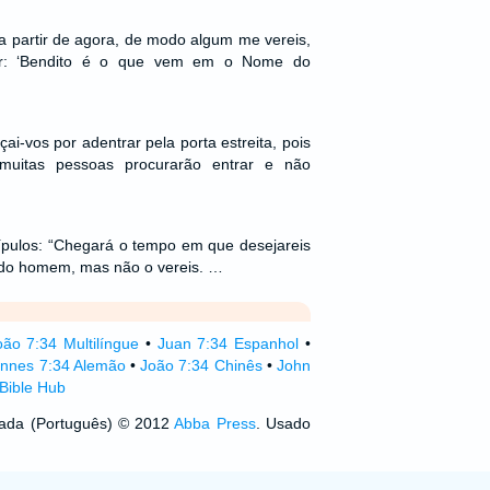
 a partir de agora, de modo algum me vereis,
er: ‘Bendito é o que vem em o Nome do
çai-vos por adentrar pela porta estreita, pois
uitas pessoas procurarão entrar e não
ípulos: “Chegará o tempo em que desejareis
 do homem, mas não o vereis. …
oão 7:34 Multilíngue
•
Juan 7:34 Espanhol
•
nnes 7:34 Alemão
•
João 7:34 Chinês
•
John
Bible Hub
izada (Português) © 2012
Abba Press
. Usado