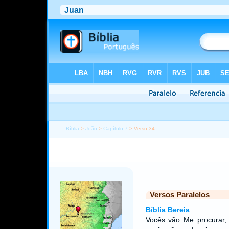
Bíblia
>
João
>
Capítulo 7
> Verso 34
Versos Paralelos
Bíblia Bereia
Vocês vão Me procurar,