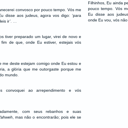
Filhinhos, Eu ainda 
pouco tempo. Vós m
manecerei convosco por pouco tempo. Vós me
Eu disse aos judeus
u disse aos judeus, agora vos digo: ‘para
onde Eu vou, vós não 
is ir’. …
s tiver preparado um lugar, virei de novo e
 fim de que, onde Eu estiver, estejais vós
ue me deste estejam comigo onde Eu estou e
ia, a glória que me outorgaste porque me
 do mundo.
os convoquei ao arrependimento e vós
eradamente, com seus rebanhos e suas
Yahweh
, mas não o encontrarão; pois ele se