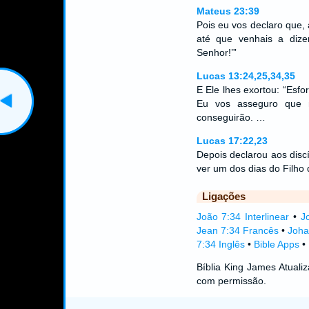
Mateus 23:39
Pois eu vos declaro que,
até que venhais a diz
Senhor!’”
Lucas 13:24,25,34,35
E Ele lhes exortou: “Esfor
Eu vos asseguro que m
conseguirão. …
Lucas 17:22,23
Depois declarou aos disc
ver um dos dias do Filho
Ligações
João 7:34 Interlinear
•
J
Jean 7:34 Francês
•
Joha
7:34 Inglês
•
Bible Apps
•
Bíblia King James Atual
com permissão.