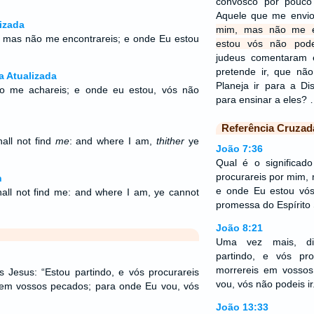
convosco por pouco
Aquele que me envi
izada
mim, mas não me e
, mas não me encontrareis; e onde Eu estou
estou vós não pod
judeus comentaram e
pretende ir, que nã
a Atualizada
Planeja ir para a Di
o me achareis; e onde eu estou, vós não
para ensinar a eles?
Referência Cruzad
all not find
me
: and where I am,
thither
ye
João 7:36
Qual é o significad
procurareis por mim,
n
e onde Eu estou vós
all not find me: and where I am, ye cannot
promessa do Espírito
João 8:21
Uma vez mais, dis
partindo, e vós pr
morrereis em vosso
 Jesus: “Estou partindo, e vós procurareis
vou, vós não podeis ir
em vossos pecados; para onde Eu vou, vós
João 13:33