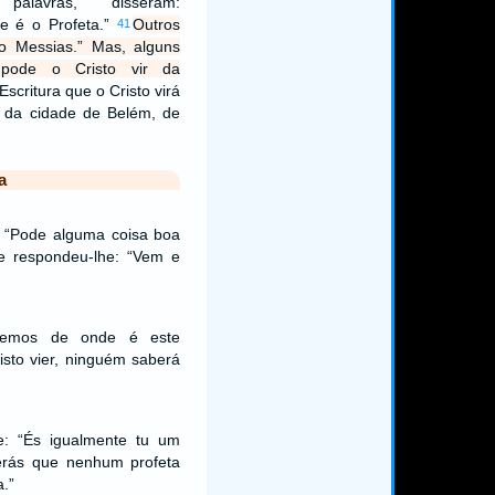
alavras, disseram:
te é o Profeta.”
Outros
41
 o Messias.” Mas, alguns
 pode o Cristo vir da
Escritura que o Cristo virá
 da cidade de Belém, de
a
: “Pode alguma coisa boa
pe respondeu-lhe: “Vem e
abemos de onde é este
sto vier, ninguém saberá
e: “És igualmente tu um
verás que nenhum profeta
a.”