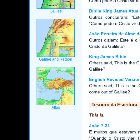
Como pode o Cristo vir da
Bíblia King James Atual
Outros concluíram: “Es
“Como pode o Cristo vir d
João Ferreira de Almeid
Outros diziam: Este é o 
Cristo da Galiléia?
King James Bible
Others said, This is the C
Galilee?
English Revised Versio
Others said, This is the 
come out of Galilee?
Tesouro da Escritura
This is.
João 7:31
E muitos que estavam na
“Quando o Cristo vier, 