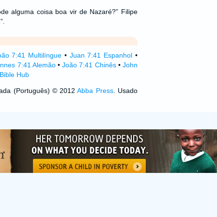
ode alguma coisa boa vir de Nazaré?” Filipe
”.
oão 7:41 Multilíngue
•
Juan 7:41 Espanhol
•
nnes 7:41 Alemão
•
João 7:41 Chinês
•
John
Bible Hub
izada (Português) © 2012
Abba Press
. Usado