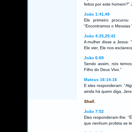
feitos por este homem?” J
João 1:41,49
Ele primeiro procurou
“Encontramos o Messias 
João 4:25,29,42
A mulher disse a Jesus: 
Ele vier, Ele nos esclare
João 6:69
Sendo assim, nós temos 
Filho do Deus Vivo.”
Mateus 16:14-16
E eles responderam: “Algu
ainda há quem diga, Jere
Shall.
João 7:52
Eles responderam-lhe: “É
que nenhum profeta se lev