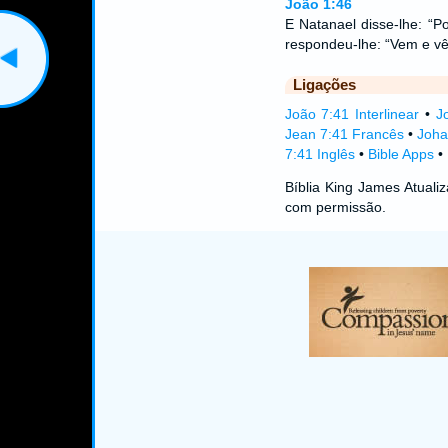
João 1:46
E Natanael disse-lhe: “P
respondeu-lhe: “Vem e vê
Ligações
João 7:41 Interlinear
•
J
Jean 7:41 Francês
•
Joha
7:41 Inglês
•
Bible Apps
•
Bíblia King James Atual
com permissão.