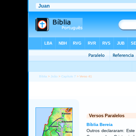
Bíblia
>
João
>
Capítulo 7
> Verso 41
Versos Paralelos
Bíblia Bereia
Outros declararam: Este