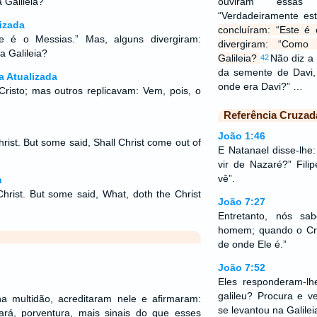
 Galileia?
ouviram essas p
“Verdadeiramente es
izada
concluíram: “Este é
te é o Messias.” Mas, alguns divergiram:
divergiram: “Como
a Galileia?
Galileia?
Não diz a 
42
da semente de Davi,
a Atualizada
onde era Davi?” …
Cristo; mas outros replicavam: Vem, pois, o
Referência Cruzad
João 1:46
hrist. But some said, Shall Christ come out of
E Natanael disse-lhe
vir de Nazaré?” Fili
vê”.
n
Christ. But some said, What, doth the Christ
João 7:27
Entretanto, nós s
homem; quando o Cri
de onde Ele é.”
João 7:52
Eles responderam-lh
galileu? Procura e 
 multidão, acreditaram nele e afirmaram:
se levantou na Galilei
fará, porventura, mais sinais do que esses