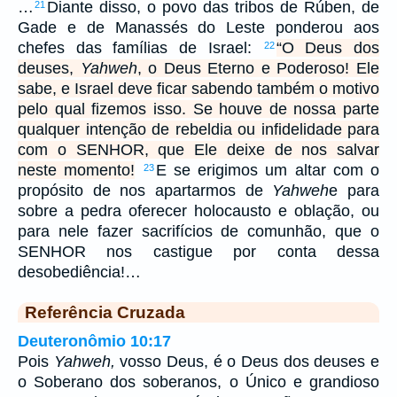
…
Diante disso, o povo das tribos de Rúben, de
21
Gade e de Manassés do Leste ponderou aos
chefes das famílias de Israel:
“O Deus dos
22
deuses,
Yahweh
, o Deus Eterno e Poderoso! Ele
sabe, e Israel deve ficar sabendo também o motivo
pelo qual fizemos isso. Se houve de nossa parte
qualquer intenção de rebeldia ou infidelidade para
com o SENHOR, que Ele deixe de nos salvar
neste momento!
E se erigimos um altar com o
23
propósito de nos apartarmos de
Yahweh
e para
sobre a pedra oferecer holocausto e oblação, ou
para nele fazer sacrifícios de comunhão, que o
SENHOR nos castigue por conta dessa
desobediência!…
Referência Cruzada
Deuteronômio 10:17
Pois
Yahweh,
vosso Deus, é o Deus dos deuses e
o Soberano dos soberanos, o Único e grandioso