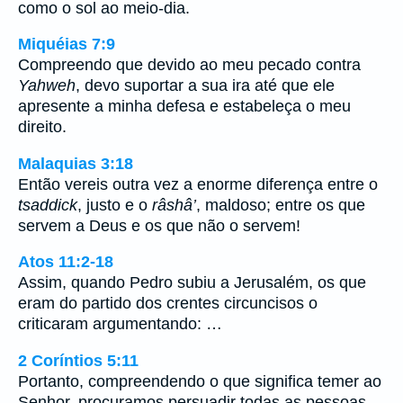
como o sol ao meio-dia.
Miquéias 7:9
Compreendo que devido ao meu pecado contra
Yahweh
, devo suportar a sua ira até que ele
apresente a minha defesa e estabeleça o meu
direito.
Malaquias 3:18
Então vereis outra vez a enorme diferença entre o
tsaddick
, justo e o
râshâ’
, maldoso; entre os que
servem a Deus e os que não o servem!
Atos 11:2-18
Assim, quando Pedro subiu a Jerusalém, os que
eram do partido dos crentes circuncisos o
criticaram argumentando: …
2 Coríntios 5:11
Portanto, compreendendo o que significa temer ao
Senhor, procuramos persuadir todas as pessoas.