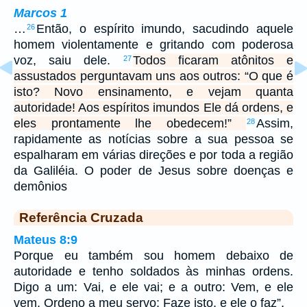
Marcos 1
…
Então, o espírito imundo, sacudindo aquele
26
homem violentamente e gritando com poderosa
voz, saiu dele.
Todos ficaram atônitos e
27
assustados perguntavam uns aos outros: “O que é
isto? Novo ensinamento, e vejam quanta
autoridade! Aos espíritos imundos Ele dá ordens, e
eles prontamente lhe obedecem!”
Assim,
28
rapidamente as notícias sobre a sua pessoa se
espalharam em várias direções e por toda a região
da Galiléia. O poder de Jesus sobre doenças e
demônios
Referência Cruzada
Mateus 8:9
Porque eu também sou homem debaixo de
autoridade e tenho soldados às minhas ordens.
Digo a um: Vai, e ele vai; e a outro: Vem, e ele
vem. Ordeno a meu servo: Faze isto, e ele o faz”.