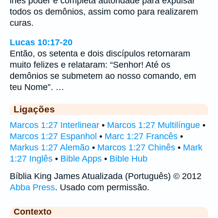
lhes poder e completa autoridade para expulsar
todos os demônios, assim como para realizarem
curas.
Lucas 10:17-20
Então, os setenta e dois discípulos retornaram
muito felizes e relataram: “Senhor! Até os
demônios se submetem ao nosso comando, em
teu Nome”. …
Ligações
Marcos 1:27 Interlinear
•
Marcos 1:27 Multilíngue
•
Marcos 1:27 Espanhol
•
Marc 1:27 Francês
•
Markus 1:27 Alemão
•
Marcos 1:27 Chinês
•
Mark
1:27 Inglês
•
Bible Apps
•
Bible Hub
Bíblia King James Atualizada (Português) © 2012
Abba Press
. Usado com permissão.
Contexto