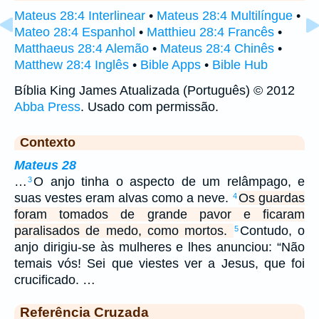
Mateus 28:4 Interlinear
•
Mateus 28:4 Multilíngue
•
Mateo 28:4 Espanhol
•
Matthieu 28:4 Francês
•
Matthaeus 28:4 Alemão
•
Mateus 28:4 Chinês
•
Matthew 28:4 Inglês
•
Bible Apps
•
Bible Hub
Bíblia King James Atualizada (Português) © 2012
Abba Press
. Usado com permissão.
Contexto
Mateus 28
…
O anjo tinha o aspecto de um relâmpago, e
3
suas vestes eram alvas como a neve.
Os guardas
4
foram tomados de grande pavor e ficaram
paralisados de medo, como mortos.
Contudo, o
5
anjo dirigiu-se às mulheres e lhes anunciou: “Não
temais vós! Sei que viestes ver a Jesus, que foi
crucificado. …
Referência Cruzada