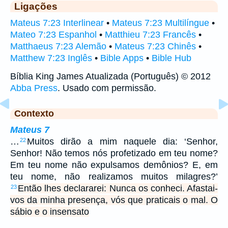
Ligações
Mateus 7:23 Interlinear
•
Mateus 7:23 Multilíngue
•
Mateo 7:23 Espanhol
•
Matthieu 7:23 Francês
•
Matthaeus 7:23 Alemão
•
Mateus 7:23 Chinês
•
Matthew 7:23 Inglês
•
Bible Apps
•
Bible Hub
Bíblia King James Atualizada (Português) © 2012
Abba Press
. Usado com permissão.
Contexto
Mateus 7
…
Muitos dirão a mim naquele dia: ‘Senhor,
22
Senhor! Não temos nós profetizado em teu nome?
Em teu nome não expulsamos demônios? E, em
teu nome, não realizamos muitos milagres?’
Então lhes declararei: Nunca os conheci. Afastai-
23
vos da minha presença, vós que praticais o mal. O
sábio e o insensato