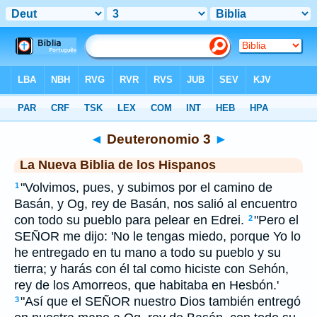
Biblia
>
NBLH
> Deuteronomio 3
◄
Deuteronomio 3
►
La Nueva Biblia de los Hispanos
"Volvimos, pues, y subimos por el camino de
1
Basán, y Og, rey de Basán, nos salió al encuentro
con todo su pueblo para pelear en Edrei.
"Pero el
2
SEÑOR me dijo: 'No le tengas miedo, porque Yo lo
he entregado en tu mano a todo su pueblo y su
tierra; y harás con él tal como hiciste con Sehón,
rey de los Amorreos, que habitaba en Hesbón.'
"Así que el SEÑOR nuestro Dios también entregó
3