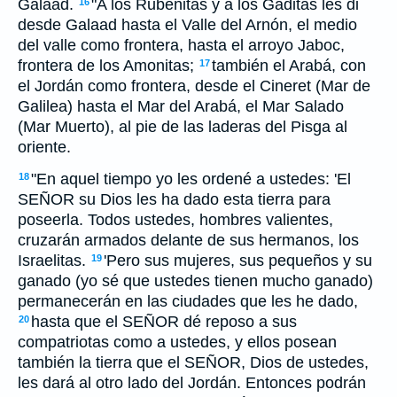
Galaad.
"A los Rubenitas y a los Gaditas les di
16
desde Galaad hasta el Valle del Arnón, el medio
del valle como frontera, hasta el arroyo Jaboc,
frontera de los Amonitas;
también el Arabá, con
17
el Jordán como frontera, desde el Cineret (Mar de
Galilea) hasta el Mar del Arabá, el Mar Salado
(Mar Muerto), al pie de las laderas del Pisga al
oriente.
"En aquel tiempo yo les ordené a ustedes: 'El
18
SEÑOR su Dios les ha dado esta tierra para
poseerla. Todos ustedes, hombres valientes,
cruzarán armados delante de sus hermanos, los
Israelitas.
'Pero sus mujeres, sus pequeños y su
19
ganado (yo sé que ustedes tienen mucho ganado)
permanecerán en las ciudades que les he dado,
hasta que el SEÑOR dé reposo a sus
20
compatriotas como a ustedes, y ellos posean
también la tierra que el SEÑOR, Dios de ustedes,
les dará al otro lado del Jordán. Entonces podrán