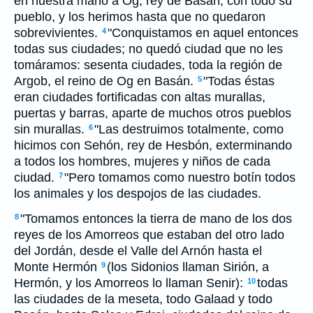
en nuestra mano a Og, rey de Basán, con todo su
pueblo, y los herimos hasta que no quedaron
sobrevivientes.
"Conquistamos en aquel entonces
4
todas sus ciudades; no quedó ciudad que no les
tomáramos: sesenta ciudades, toda la región de
Argob, el reino de Og en Basán.
"Todas éstas
5
eran ciudades fortificadas con altas murallas,
puertas y barras, aparte de muchos otros pueblos
sin murallas.
"Las destruimos totalmente, como
6
hicimos con Sehón, rey de Hesbón, exterminando
a todos los hombres, mujeres y niños de cada
ciudad.
"Pero tomamos como nuestro botín todos
7
los animales y los despojos de las ciudades.
"Tomamos entonces la tierra de mano de los dos
8
reyes de los Amorreos que estaban del otro lado
del Jordán, desde el Valle del Arnón hasta el
Monte Hermón
(los Sidonios llaman Sirión, a
9
Hermón, y los Amorreos lo llaman Senir):
todas
10
las ciudades de la meseta, todo Galaad y todo