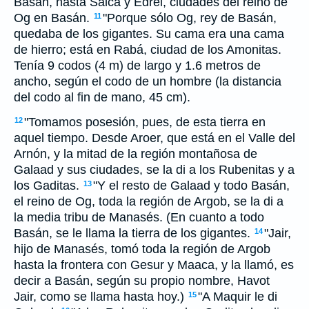
Basán, hasta Salca y Edrei, ciudades del reino de
Og en Basán.
"Porque sólo Og, rey de Basán,
11
quedaba de los gigantes. Su cama era una cama
de hierro; está en Rabá, ciudad de los Amonitas.
Tenía 9 codos (4 m) de largo y 1.6 metros de
ancho, según el codo de un hombre (la distancia
del codo al fin de mano, 45 cm).
"Tomamos posesión, pues, de esta tierra en
12
aquel tiempo. Desde Aroer, que está en el Valle del
Arnón, y la mitad de la región montañosa de
Galaad y sus ciudades, se la di a los Rubenitas y a
los Gaditas.
"Y el resto de Galaad y todo Basán,
13
el reino de Og, toda la región de Argob, se la di a
la media tribu de Manasés. (En cuanto a todo
Basán, se le llama la tierra de los gigantes.
"Jair,
14
hijo de Manasés, tomó toda la región de Argob
hasta la frontera con Gesur y Maaca, y la llamó, es
decir a Basán, según su propio nombre, Havot
Jair, como se llama hasta hoy.)
"A Maquir le di
15