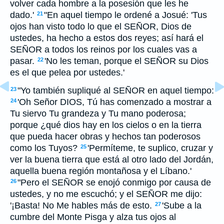
volver cada hombre a la posesión que les he
dado.'
"En aquel tiempo le ordené a Josué: 'Tus
21
ojos han visto todo lo que el SEÑOR, Dios de
ustedes, ha hecho a estos dos reyes; así hará el
SEÑOR a todos los reinos por los cuales vas a
pasar.
'No les teman, porque el SEÑOR su Dios
22
es el que pelea por ustedes.'
"Yo también supliqué al SEÑOR en aquel tiempo:
23
'Oh Señor DIOS, Tú has comenzado a mostrar a
24
Tu siervo Tu grandeza y Tu mano poderosa;
porque ¿qué dios hay en los cielos o en la tierra
que pueda hacer obras y hechos tan poderosos
como los Tuyos?
'Permíteme, te suplico, cruzar y
25
ver la buena tierra que está al otro lado del Jordán,
aquella buena región montañosa y el Líbano.'
"Pero el SEÑOR se enojó conmigo por causa de
26
ustedes, y no me escuchó; y el SEÑOR me dijo:
'¡Basta! No Me hables más de esto.
'Sube a la
27
cumbre del Monte Pisga y alza tus ojos al