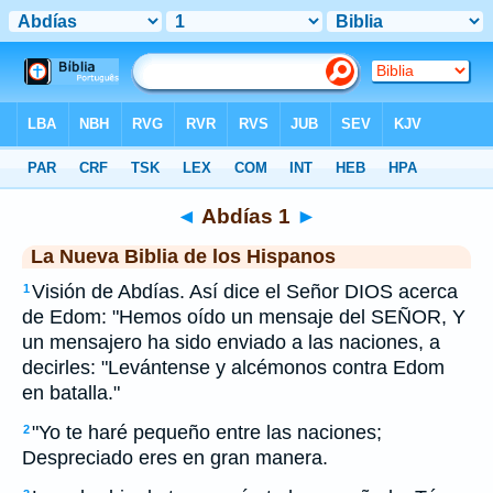
Biblia
>
NBLH
> Abdías 1
◄
Abdías 1
►
La Nueva Biblia de los Hispanos
Visión de Abdías. Así dice el Señor DIOS acerca
1
de Edom: "Hemos oído un mensaje del SEÑOR, Y
un mensajero ha sido enviado a las naciones, a
decirles: "Levántense y alcémonos contra Edom
en batalla."
"Yo te haré pequeño entre las naciones;
2
Despreciado eres en gran manera.