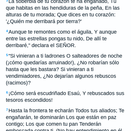
La soberbia de tu corazón te ha engañado, Tú
3
que habitas en las hendiduras de la peña, En las
alturas de tu morada; Que dices en tu corazón:
'¿Quién me derribará por tierra?'
Aunque te remontes como el águila, Y aunque
4
entre las estrellas pongas tu nido, De allí te
derribaré," declara el SEÑOR.
"Si vinieran a ti ladrones O salteadores de noche
5
(¡cómo quedarías arruinado!), ¿No robarían sólo
hasta que les bastara? Si vinieran a ti
vendimiadores, ¿No dejarían algunos rebuscos
(racimos)?
¡Cómo será escudriñado Esaú, Y rebuscados sus
6
tesoros escondidos!
Hasta la frontera te echarán Todos tus aliados; Te
7
engañarán, te dominarán Los que están en paz
contigo; Los que comen tu pan Tenderán
emboscada contra ti. (No hay entendimiento en él