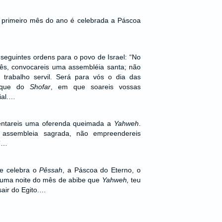
 primeiro mês do ano é celebrada a Páscoa
seguintes ordens para o povo de Israel: “No
mês, convocareis uma assembléia santa; não
trabalho servil. Será para vós o dia das
toque do
Shofar
, em que soareis vossas
ial.…
sentareis uma oferenda queimada a
Yahweh
.
 assembleia sagrada, não empreendereis
!”…
e celebra o
Pêssah
, a Páscoa do Eterno, o
 numa noite do mês de abibe que
Yahweh,
teu
 sair do Egito.…