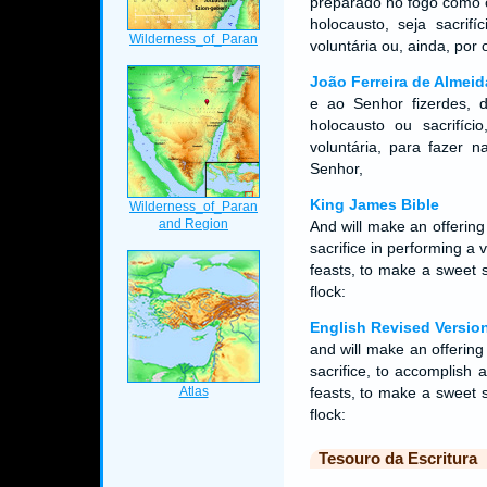
preparado no fogo como 
holocausto, seja sacrif
voluntária ou, ainda, por
João Ferreira de Almeid
e ao Senhor fizerdes, 
holocausto ou sacrifíc
voluntária, para fazer 
Senhor,
King James Bible
And will make an offering
sacrifice in performing a v
feasts, to make a sweet 
flock:
English Revised Versio
and will make an offering
sacrifice, to accomplish a
feasts, to make a sweet 
flock:
Tesouro da Escritura