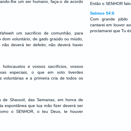
cando-lhe um ser humano, faça-o de acordo
Então o SENHOR falo
Salmos 54:6
Com grande júbilo te
cantarei em louvor 
proclamarei que Tu é
Yahweh
um sacrifício de comunhão, para
 dom voluntário, de gado graúdo ou miúdo,
l não deverá ter defeito; não deverá haver
 holocaustos e vossos sacrifícios, vossos
vas especiais, o que em voto tiverdes
s voluntárias e a primeira cria de todos os
ta de
Shavuót
, das Semanas, em honra de
ta espontânea que tua mão fizer deverá ser
 como o SENHOR, o teu Deus, te houver