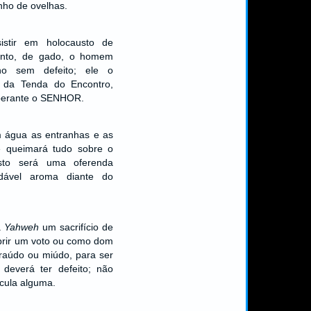
ho de ovelhas.
istir em holocausto de
tanto, de gado, o homem
o sem defeito; ele o
a da Tenda do Encontro,
 perante o SENHOR.
 água as entranhas e as
e queimará tudo sobre o
usto será uma oferenda
dável aroma diante do
a
Yahweh
um sacrifício de
rir um voto ou como dom
graúdo ou miúdo, para ser
 deverá ter defeito; não
cula alguma.