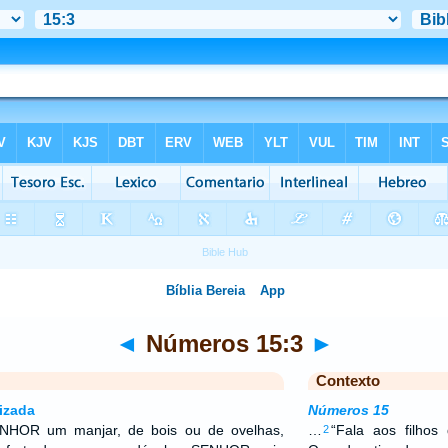
◄
Números 15:3
►
Contexto
izada
Números 15
ENHOR um manjar, de bois ou de ovelhas,
…
“Fala aos filhos 
2