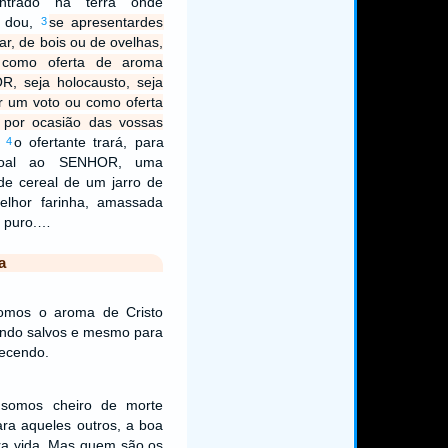
ntrado na terra onde
s dou,
se apresentardes
3
, de bois ou de ovelhas,
 como oferta de aroma
, seja holocausto, seja
ir um voto ou como oferta
, por ocasião das vossas
o ofertante trará, para
4
soal ao SENHOR, uma
de cereal de um jarro de
melhor farinha, amassada
e puro.…
a
omos o aroma de Cristo
endo salvos e mesmo para
ecendo.
, somos cheiro de morte
ra aqueles outros, a boa
ara vida. Mas quem são os