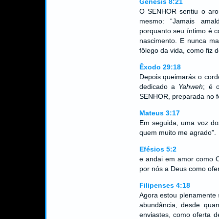
Gênesis 8:21
O SENHOR sentiu o arom
mesmo: “Jamais amald
porquanto seu íntimo é c
nascimento. E nunca mai
fôlego da vida, como fiz d
Êxodo 29:18
Depois queimarás o cordei
dedicado a
Yahweh
; é 
SENHOR, preparada no f
Mateus 3:17
Em seguida, uma voz dos
quem muito me agrado”.
Efésios 5:2
e andai em amor como C
por nós a Deus como ofer
Filipenses 4:18
Agora estou plenamente 
abundância, desde quan
enviastes, como oferta d