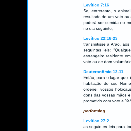
Levítico 7:16
Se, entretanto, o animal
resultado de um voto ou 
poderá ser comida no me
no dia seguinte;
Levítico 22:18-23
transmitisse a Arão, aos
seguintes leis: “Qualq
estrangeiro residente em
voto ou de dom voluntári
Deuteronômio 12:11
Então, para o lugar que
habitação do seu Nome
ordenei: vossos holocaus
dons das vossas mãos e 
prometido com voto a
Ya
performing.
Levítico 27:2
as seguintes leis para to