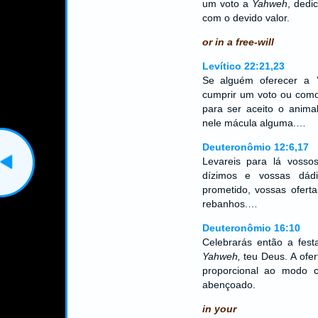
um voto a
Yahweh
, dedi
com o devido valor.
or in a free-will
Levítico 22:21,23
Se alguém oferecer a
cumprir um voto ou como
para ser aceito o anima
nele mácula alguma.…
Deuteronômio 12:6,17
Levareis para lá vossos
dízimos e vossas dádi
prometido, vossas oferta
rebanhos.…
Deuteronômio 16:10
Celebrarás então a fes
Yahweh,
teu Deus. A ofer
proporcional ao modo
abençoado.
in your