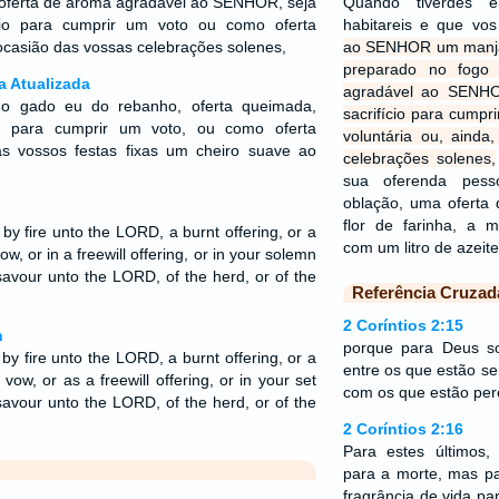
oferta de aroma agradável ao SENHOR, seja
Quando tiverdes e
ício para cumprir um voto ou como oferta
habitareis e que vo
 ocasião das vossas celebrações solenes,
ao SENHOR um manjar
preparado no fogo
a Atualizada
agradável ao SENHOR
do gado eu do rebanho, oferta queimada,
sacrifício para cumpr
io, para cumprir um voto, ou como oferta
voluntária ou, ainda
nas vossos festas fixas um cheiro suave ao
celebrações solenes,
sua oferenda pes
oblação, uma oferta 
flor de farinha, a 
 by fire unto the LORD, a burnt offering, or a
com um litro de azeit
ow, or in a freewill offering, or in your solemn
savour unto the LORD, of the herd, or of the
Referência Cruzad
2 Coríntios 2:15
n
porque para Deus s
 by fire unto the LORD, a burnt offering, or a
entre os que estão s
 vow, or as a freewill offering, or in your set
com os que estão per
savour unto the LORD, of the herd, or of the
2 Coríntios 2:16
Para estes últimos
para a morte, mas pa
fragrância de vida p