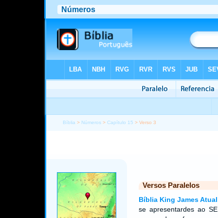
Bíblia
>
Números
>
Capítulo 15
> Verso 3
Versos Paralelos
Bíblia King James Atual
se apresentardes ao S