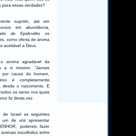
s para essas verdades?
mente suprido, até em
cursos em abundância,
ebi de Epafrodito os
tes, como oferta de aroma
io aceitável a Deus.
o aroma agradável da
ou a si mesmo: “Jamais
ra por causa do homem,
timo é completamente
l, desde o nascimento. E
 todos os seres nos quais
omo fiz desta vez.
s de Israel as seguintes
o um de vós apresentar
ENHOR, podereis fazer
 animais escolhidos entre