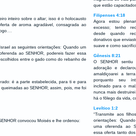
que estão capacitado
Filipenses 4:18
ro inteiro sobre o altar; isso é o holocausto
Agora estou plena
oferta de aroma agradável, consagrada ao
excesso; tenho re
fogo.…
desde quando rec
donativos que envias
suave e como sacrifíc
 Israel as seguintes orientações: Quando um
oferenda ao SENHOR, podereis fazer essa
Gênesis 8:21
 escolhidos entre o gado como do rebanho de
O SENHOR sentiu 
adoração e declar
amaldiçoarei a ter
porquanto seu ín
rado: é a parte estabelecida, para ti e para
inclinado para o ma
as queimadas ao SENHOR; assim, pois, me foi
nunca mais destruirei
há o fôlego da vida, c
Levítico 1:2
“Transmite aos filho
orientações: Quand
 SENHOR convocou Moisés e lhe ordenou:
uma oferenda ao S
essa oferta tanto dos