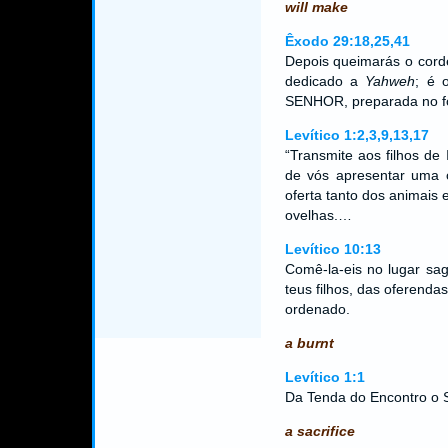
will make
Êxodo 29:18,25,41
Depois queimarás o cordei
dedicado a
Yahweh
; é 
SENHOR, preparada no 
Levítico 1:2,3,9,13,17
“Transmite aos filhos de
de vós apresentar uma 
oferta tanto dos animais
ovelhas.…
Levítico 10:13
Comê-la-eis no lugar sag
teus filhos, das oferend
ordenado.
a burnt
Levítico 1:1
Da Tenda do Encontro o
a sacrifice