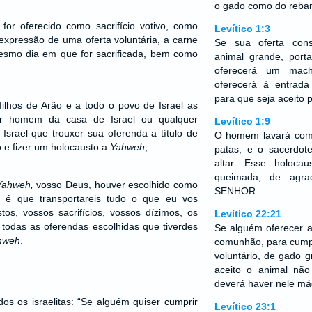
o gado como do reban
 for oferecido como sacrifício votivo, como
Levítico 1:3
expressão de uma oferta voluntária, a carne
Se sua oferta cons
smo dia em que for sacrificada, bem como
animal grande, por
oferecerá um mach
oferecerá à entrad
para que seja aceito
 filhos de Arão e a todo o povo de Israel as
uer homem da casa de Israel ou qualquer
Levítico 1:9
 Israel que trouxer sua oferenda a título de
O homem lavará com
o e fizer um holocausto a
Yahweh
,…
patas, e o sacerdot
altar. Esse holoca
queimada, de agra
Yahweh,
vosso Deus, houver escolhido como
SENHOR.
 é que transportareis tudo o que eu vos
tos, vossos sacrifícios, vossos dízimos, os
Levítico 22:21
todas as oferendas escolhidas que tiverdes
Se alguém oferecer 
hweh
.
comunhão, para cump
voluntário, de gado 
aceito o animal não
deverá haver nele má
dos os israelitas: “Se alguém quiser cumprir
Levítico 23:1