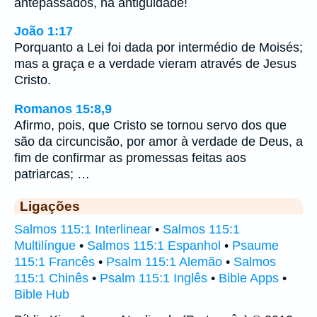
antepassados, na antiguidade!
João 1:17
Porquanto a Lei foi dada por intermédio de Moisés;
mas a graça e a verdade vieram através de Jesus
Cristo.
Romanos 15:8,9
Afirmo, pois, que Cristo se tornou servo dos que
são da circuncisão, por amor à verdade de Deus, a
fim de confirmar as promessas feitas aos
patriarcas; …
Ligações
Salmos 115:1 Interlinear
•
Salmos 115:1
Multilíngue
•
Salmos 115:1 Espanhol
•
Psaume
115:1 Francês
•
Psalm 115:1 Alemão
•
Salmos
115:1 Chinês
•
Psalm 115:1 Inglês
•
Bible Apps
•
Bible Hub