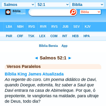
Bíblia
>
Salmos
>
Capítulo 52
> Verso 1
◄
Salmos 52:1
►
Versos Paralelos
Bíblia King James Atualizada
Ao regente do coro. Um poema didático de Davi,
quando Doegue, edomita, fez saber a Saul que
Davi entrara na casa de Abimeleque.
Por que, ó
prepotente, te vanglorias na maldade, para ultraje
de Deus, todo dia?