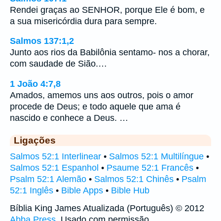
Rendei graças ao SENHOR, porque Ele é bom, e
a sua misericórdia dura para sempre.
Salmos 137:1,2
Junto aos rios da Babilônia sentamo- nos a chorar,
com saudade de Sião.…
1 João 4:7,8
Amados, amemos uns aos outros, pois o amor
procede de Deus; e todo aquele que ama é
nascido e conhece a Deus. …
Ligações
Salmos 52:1 Interlinear
•
Salmos 52:1 Multilíngue
•
Salmos 52:1 Espanhol
•
Psaume 52:1 Francês
•
Psalm 52:1 Alemão
•
Salmos 52:1 Chinês
•
Psalm
52:1 Inglês
•
Bible Apps
•
Bible Hub
Bíblia King James Atualizada (Português) © 2012
Abba Press
. Usado com permissão.