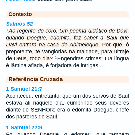
Contexto
Salmos 52
Ao regente do coro. Um poema didático de Davi,
1
quando Doegue, edomita, fez saber a Saul que
Davi entrara na casa de Abimeleque.
Por que, ó
prepotente, te vanglorias na maldade, para ultraje
de Deus, todo dia?
Engendras crimes; tua língua
2
é lâmina afiada, é forjadora de intrigas.…
Referência Cruzada
1 Samuel 21:7
Aconteceu, entretanto, que um dos servos de Saul
estava ali naquele dia, cumprindo seus deveres
diante do SENHOR; era o edomita Doegue, chefe
dos pastores de Saul.
1 Samuel 22:9
Foi quando Doegue, o edomeu, que também