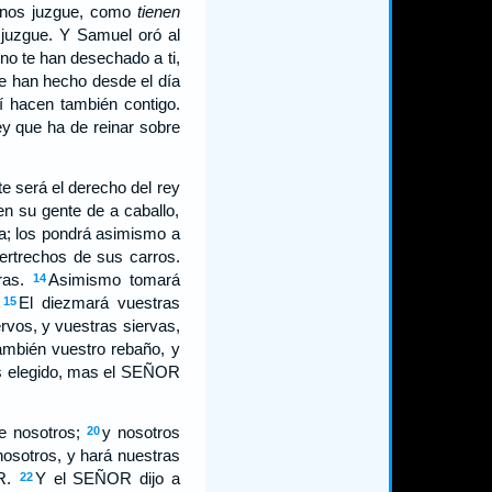
nos juzgue, como
tienen
 juzgue. Y Samuel oró al
no te han desechado a ti,
e han hecho desde el día
í hacen también contigo.
ey que ha de reinar sobre
te será el derecho del rey
en su gente de a caballo,
ta; los pondrá asimismo a
rtrechos de sus carros.
ras.
Asimismo tomará
14
.
El diezmará vuestras
15
rvos, y vuestras siervas,
mbién vuestro rebaño, y
is elegido, mas el SEÑOR
re nosotros;
y nosotros
20
nosotros, y hará nuestras
OR.
Y el SEÑOR dijo a
22