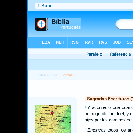
Biblia
>
SEV
> 1 Samuel 8
Sagradas Escrituras (
Y aconteció que cuand
1
primogénito fue Joel, y 
hijos por los caminos de 
Entonces
todos los an
4