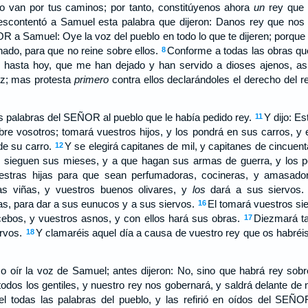
 no van por tus caminos; por tanto, constitúyenos ahora
un
rey que 
escontentó a Samuel esta palabra que dijeron: Danos rey que nos
R a Samuel: Oye la voz del pueblo en todo lo que te dijeren; porque 
ado, para que no reine sobre ellos.
Conforme a todas las obras qu
8
 hasta hoy, que me han dejado y han servido a dioses ajenos, as
oz; mas protesta
primero
contra ellos declarándoles el derecho del r
s palabras del SEÑOR al pueblo que le había pedido rey.
Y dijo: Es
11
bre vosotros; tomará vuestros hijos, y los pondrá en sus carros, y 
de su carro.
Y se elegirá capitanes de mil, y capitanes de cincuen
12
 sieguen sus mieses, y a que hagan sus armas de guerra, y los pe
estras hijas para que sean perfumadoras, cocineras, y amasado
ras viñas, y vuestros buenos olivares, y
los
dará a sus siervos
as, para dar a sus eunucos y a sus siervos.
El tomará vuestros sie
16
bos, y vuestros asnos, y con ellos hará sus obras.
Diezmará ta
17
ervos.
Y clamaréis aquel día a causa de vuestro rey que os habré
18
so oír la voz de Samuel; antes dijeron: No, sino que habrá rey sob
os los gentiles, y nuestro rey nos gobernará, y saldrá delante de 
 todas las palabras del pueblo, y las refirió en oídos del SEÑ