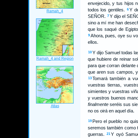
envejecido, y tus hijos
todos los gentiles.
Y d
6
SEÑOR.
Y dijo el SEÑO
7
sino a mí me han desech
que los saqué de Egipto
Ahora, pues, oye su v
9
ellos.
Y dijo Samuel todas la
10
que hubiere de reinar so
para que corran delante 
que aren sus campos, y
Tomará también a vu
13
vuestras tierras, vuest
simientes y vuestras viñ
y vuestros buenos mance
finalmente
seréis sus si
no os oirá en aquel día.
Pero el pueblo no qui
19
seremos también como tod
guerras.
Y oyó Samuel
21