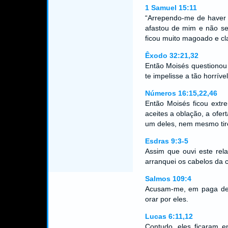
1 Samuel 15:11
“Arrependo-me de haver 
afastou de mim e não se
ficou muito magoado e c
Êxodo 32:21,32
Então Moisés questionou 
te impelisse a tão horrív
Números 16:15,22,46
Então Moisés ficou ext
aceites a oblação, a ofer
um deles, nem mesmo tir
Esdras 9:3-5
Assim que ouvi este rel
arranquei os cabelos da 
Salmos 109:4
Acusam-me, em paga de 
orar por eles.
Lucas 6:11,12
Contudo, eles ficaram e