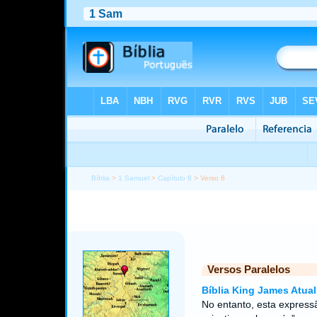
Bíblia
>
1 Samuel
>
Capítulo 8
> Verso 6
Versos Paralelos
Bíblia King James Atual
No entanto, esta expressã