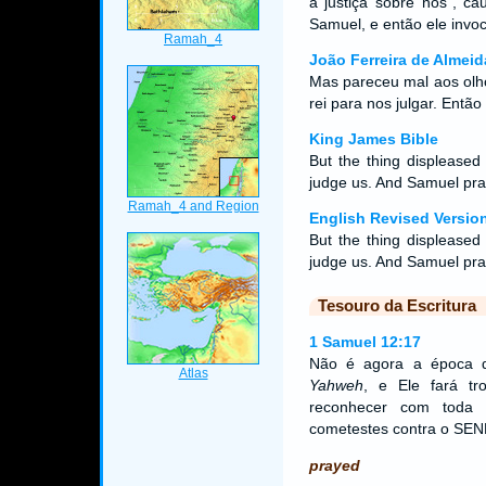
a justiça sobre nós”, c
Samuel, e então ele inv
João Ferreira de Almeid
Mas pareceu mal aos olh
rei para nos julgar. Ent
King James Bible
But the thing displeased
judge us. And Samuel pr
English Revised Versio
But the thing displeased
judge us. And Samuel pr
Tesouro da Escritura
1 Samuel 12:17
Não é agora a época da
Yahweh
, e Ele fará t
reconhecer com toda 
cometestes contra o SEN
prayed