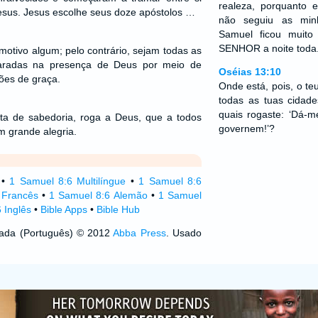
realeza, porquanto 
esus. Jesus escolhe seus doze apóstolos …
não seguiu as minh
Samuel ficou muit
SENHOR a noite toda
motivo algum; pelo contrário, sejam todas as
claradas na presença de Deus por meio de
Oséias 13:10
ões de graça.
Onde está, pois, o te
todas as tuas cidade
quais rogaste: ‘Dá-m
ta de sabedoria, roga a Deus, que a todos
governem!’?
m grande alegria.
•
1 Samuel 8:6 Multilíngue
•
1 Samuel 8:6
 Francês
•
1 Samuel 8:6 Alemão
•
1 Samuel
 Inglês
•
Bible Apps
•
Bible Hub
izada (Português) © 2012
Abba Press
. Usado