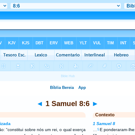
◄
1 Samuel 8:6
►
Contexto
izada
1 Samuel 8
o: “constitui sobre nós um rei, o qual exerça
…
E ponderaram-lhe:
5