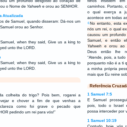
ausou um profundo desgosto ao coração de
filhos insistem e
ocou o Nome de
Yahweh
e orou ao SENHOR.
caminhos. Portanto, c
o qual exerça a j
a Atualizada
acontece em todas as
os de Samuel, quando disseram: Dá-nos um
No entanto, esta ex
6
ão Samuel orou ao Senhor.
nós um rei, o qual ex
causou um profundo
Samuel, e então e
 Samuel, when they said, Give us a king to
Yahweh
e orou ao
ayed unto the LORD.
Deus então lhe r
n
“Atende, pois, a tudo
 Samuel; when they said, Give us a king to
porquanto não é a ti 
ayed unto the LORD.
a minha própria pes
mais que Eu reine so
Referência Cruzad
1 Samuel 7:5
 colheita do trigo? Pois bem, rogarei a
E Samuel prossegui
rovejar e chover a fim de que venhas a
pois, todo o Israe
clareza como foi grave o pecado que
possa interceder por
HOR pedindo um rei para vós!”
1 Samuel 10:19
Contudo, hoje, vós r