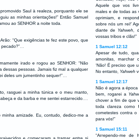
Aquele que vos liv
promovido Saul à realeza, porquanto ele se
males e de todas as 
guiu as minhas orientações!” Então Samuel
oprimiam, e respond
lamou ao SENHOR a noite toda.
sobre nós um rei!’ Ag
diante de
Yahweh
, 
vossas tribos e clãs!”
Arão: “Que exigências te fez este povo, que
el pecado?”…
1 Samuel 12:12
Apesar de tudo, qua
amonitas, marchar c
remamente irado e rogou ao SENHOR: “Não
‘Não! É preciso que u
ta dessas pessoas. Jamais fiz mal a qualquer
No entanto,
Yahweh
v
ei deles um jumentinho sequer!”…
1 Samuel 12:17
Não é agora a época d
ato, rasguei a minha túnica e o meu manto,
bem, rogarei a
Yahw
cabeça e da barba e me sentei estarrecido.…
chover a fim de que
toda clareza como 
cometestes contra 
minha amizade. Eu, contudo, dedico-me a
para vós!”
1 Samuel 15:11
“Arrependo-me de 
nraivecidos e começaram a tramar entre si