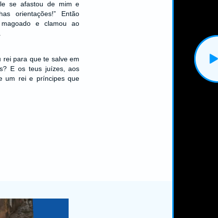
ele se afastou de mim e
as orientações!” Então
o magoado e clamou ao
.
u rei para que te salve em
s? E os teus juízes, aos
e um rei e príncipes que