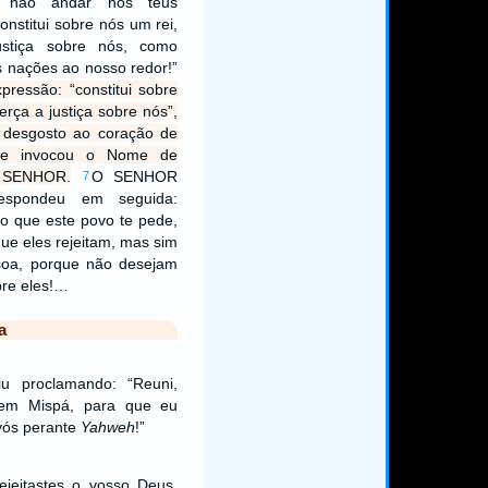
m não andar nos teus
onstitui sobre nós um rei,
ustiça sobre nós, como
 nações ao nosso redor!”
pressão: “constitui sobre
erça a justiça sobre nós”,
 desgosto ao coração de
le invocou o Nome de
 SENHOR.
O SENHOR
7
espondeu em seguida:
 o que este povo te pede,
que eles rejeitam, mas sim
soa, porque não desejam
bre eles!…
a
u proclamando: “Reuni,
l em Mispá, para que eu
 vós perante
Yahweh
!”
ejeitastes o vosso Deus,