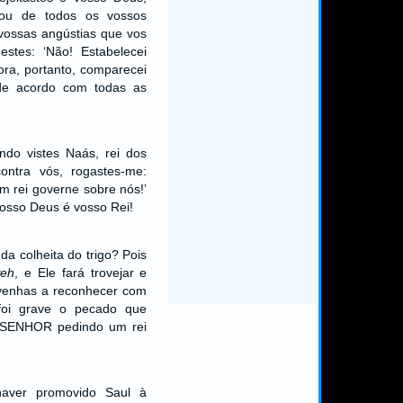
rou de todos os vossos
vossas angústias que vos
estes: ‘Não! Estabelecei
ora, portanto, comparecei
de acordo com todas as
ndo vistes Naás, rei dos
ontra vós, rogastes-me:
m rei governe sobre nós!’
osso Deus é vosso Rei!
a colheita do trigo? Pois
eh
, e Ele fará trovejar e
 venhas a reconhecer com
foi grave o pecado que
o SENHOR pedindo um rei
haver promovido Saul à