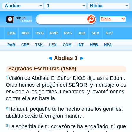
Biblia
>
SEV
> Abdías 1
◄
Abdías 1
►
Sagradas Escrituras (1569)
Visión de Abdías. El Señor DIOS dijo así a Edom:
1
Oído hemos el pregón del SEÑOR, y mensajero es
enviado a los gentiles. Levantaos, y levantémonos
contra ella en batalla.
He aquí, pequeño te he hecho entre los gentiles;
2
abatido
serás
tú en gran manera.
La soberbia de tu corazón te ha engañado, tú que
3