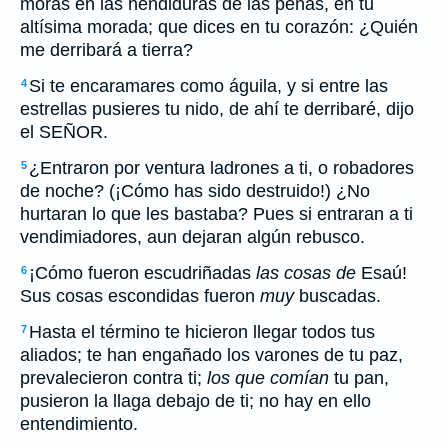
moras en las hendiduras de las peñas, en tu
altísima morada; que dices en tu corazón: ¿Quién
me derribará a tierra?
Si te encaramares como águila, y si entre las
4
estrellas pusieres tu nido, de ahí te derribaré, dijo
el SEÑOR.
¿Entraron por ventura ladrones a ti, o robadores
5
de noche? (¡Cómo has sido destruido!) ¿No
hurtaran lo que les bastaba? Pues si entraran a ti
vendimiadores, aun dejaran algún rebusco.
¡Cómo fueron escudriñadas
las cosas de
Esaú!
6
Sus cosas escondidas fueron
muy
buscadas.
Hasta el término te hicieron llegar todos tus
7
aliados; te han engañado los varones de tu paz,
prevalecieron contra ti;
los que comían
tu pan,
pusieron la llaga debajo de ti; no hay en ello
entendimiento.