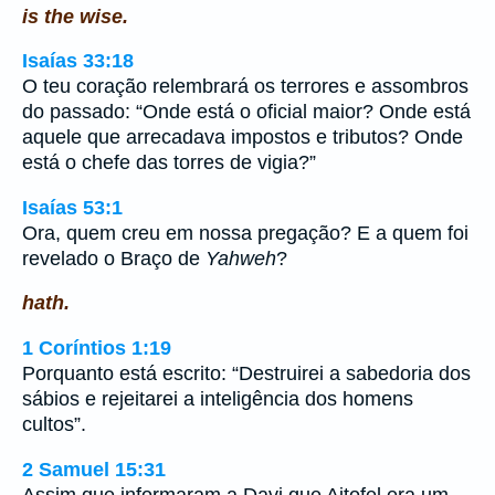
is the wise.
Isaías 33:18
O teu coração relembrará os terrores e assombros
do passado: “Onde está o oficial maior? Onde está
aquele que arrecadava impostos e tributos? Onde
está o chefe das torres de vigia?”
Isaías 53:1
Ora, quem creu em nossa pregação? E a quem foi
revelado o Braço de
Yahweh
?
hath.
1 Coríntios 1:19
Porquanto está escrito: “Destruirei a sabedoria dos
sábios e rejeitarei a inteligência dos homens
cultos”.
2 Samuel 15:31
Assim que informaram a Davi que Aitofel era um