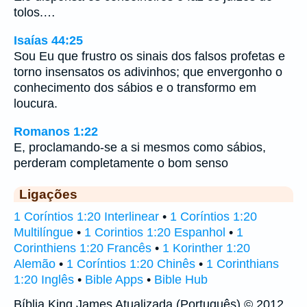
tolos.…
Isaías 44:25
Sou Eu que frustro os sinais dos falsos profetas e
torno insensatos os adivinhos; que envergonho o
conhecimento dos sábios e o transformo em
loucura.
Romanos 1:22
E, proclamando-se a si mesmos como sábios,
perderam completamente o bom senso
Ligações
1 Coríntios 1:20 Interlinear
•
1 Coríntios 1:20
Multilíngue
•
1 Corintios 1:20 Espanhol
•
1
Corinthiens 1:20 Francês
•
1 Korinther 1:20
Alemão
•
1 Coríntios 1:20 Chinês
•
1 Corinthians
1:20 Inglês
•
Bible Apps
•
Bible Hub
Bíblia King James Atualizada (Português) © 2012