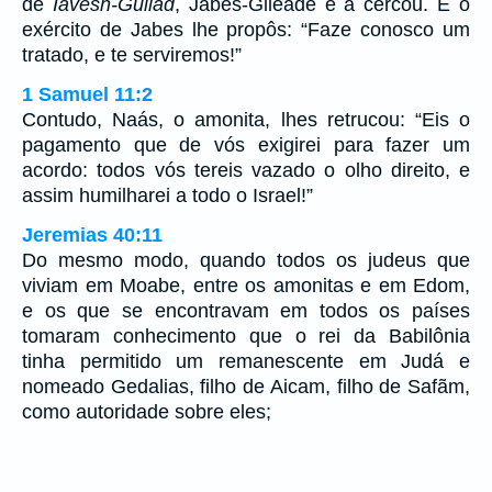
de
Iavesh-Guilad
, Jabes-Gileade e a cercou. E o
exército de Jabes lhe propôs: “Faze conosco um
tratado, e te serviremos!”
1 Samuel 11:2
Contudo, Naás, o amonita, lhes retrucou: “Eis o
pagamento que de vós exigirei para fazer um
acordo: todos vós tereis vazado o olho direito, e
assim humilharei a todo o Israel!”
Jeremias 40:11
Do mesmo modo, quando todos os judeus que
viviam em Moabe, entre os amonitas e em Edom,
e os que se encontravam em todos os países
tomaram conhecimento que o rei da Babilônia
tinha permitido um remanescente em Judá e
nomeado Gedalias, filho de Aicam, filho de Safãm,
como autoridade sobre eles;