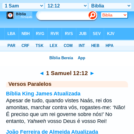
Bíblia
>
1 Samuel
>
Capítulo 12
> Verso 12
◄
1 Samuel 12:12
►
Versos Paralelos
Bíblia King James Atualizada
Apesar de tudo, quando vistes Naás, rei dos
amonitas, marchar contra vós, rogastes-me: ‘Não!
É preciso que um rei governe sobre nós!’ No
entanto,
Yahweh
vosso Deus é vosso Rei!
João Ferreira de Almeida Atualizada