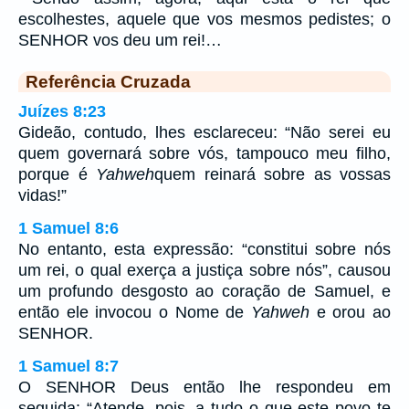
escolhestes, aquele que vos mesmos pedistes; o
SENHOR vos deu um rei!…
Referência Cruzada
Juízes 8:23
Gideão, contudo, lhes esclareceu: “Não serei eu
quem governará sobre vós, tampouco meu filho,
porque é
Yahweh
quem reinará sobre as vossas
vidas!”
1 Samuel 8:6
No entanto, esta expressão: “constitui sobre nós
um rei, o qual exerça a justiça sobre nós”, causou
um profundo desgosto ao coração de Samuel, e
então ele invocou o Nome de
Yahweh
e orou ao
SENHOR.
1 Samuel 8:7
O SENHOR Deus então lhe respondeu em
seguida: “Atende, pois, a tudo o que este povo te