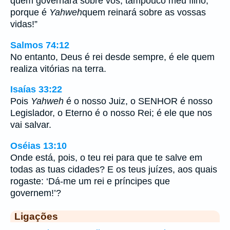
quem governará sobre vós, tampouco meu filho,
porque é
Yahweh
quem reinará sobre as vossas
vidas!”
Salmos 74:12
No entanto, Deus é rei desde sempre, é ele quem
realiza vitórias na terra.
Isaías 33:22
Pois
Yahweh
é o nosso Juiz, o SENHOR é nosso
Legislador, o Eterno é o nosso Rei; é ele que nos
vai salvar.
Oséias 13:10
Onde está, pois, o teu rei para que te salve em
todas as tuas cidades? E os teus juízes, aos quais
rogaste: ‘Dá-me um rei e príncipes que
governem!’?
Ligações