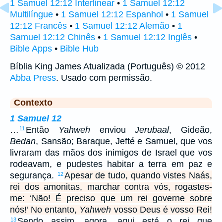
1 Samuel 12:12 Interlinear
•
1 Samuel 12:12
Multilíngue
•
1 Samuel 12:12 Espanhol
•
1 Samuel
12:12 Francês
•
1 Samuel 12:12 Alemão
•
1
Samuel 12:12 Chinês
•
1 Samuel 12:12 Inglês
•
Bible Apps
•
Bible Hub
Bíblia King James Atualizada (Português) © 2012
Abba Press
. Usado com permissão.
Contexto
1 Samuel 12
…
Então
Yahweh
enviou
Jerubaal
, Gideão,
11
Bedan
, Sansão; Baraque, Jefté e Samuel, que vos
livraram das mãos dos inimigos de Israel que vos
rodeavam, e pudestes habitar a terra em paz e
segurança.
Apesar de tudo, quando vistes Naás,
12
rei dos amonitas, marchar contra vós, rogastes-
me: ‘Não! É preciso que um rei governe sobre
nós!’ No entanto,
Yahweh
vosso Deus é vosso Rei!
Sendo assim, agora, aqui está o rei que
13