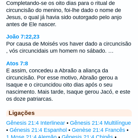
Completando-se os oito dias para o ritual de
circuncisão do menino, foi-lhe dado o nome de
Jesus, o qual já havia sido outorgado pelo anjo
antes de Ele nascer.
João 7:22,23
Por causa de Moisés vos haver dado a circuncisão
, vós circuncidais um homem no sábado. …
Atos 7:8
E assim, concedeu a Abraão a aliança da
circuncisão. Por esse motivo, Abraão gerou a
Isaque e o circuncidou oito dias após o seu
nascimento. Mais tarde, Isaque gerou Jacó, e este
os doze patriarcas.
Ligações
Gênesis 21:4 Interlinear
•
Gênesis 21:4 Multilíngue
•
Génesis 21:4 Espanhol
•
Genèse 21:4 Francês
•
1 Mose 21:4 Alemão
•
Gênesis 21:4 Chinês
•