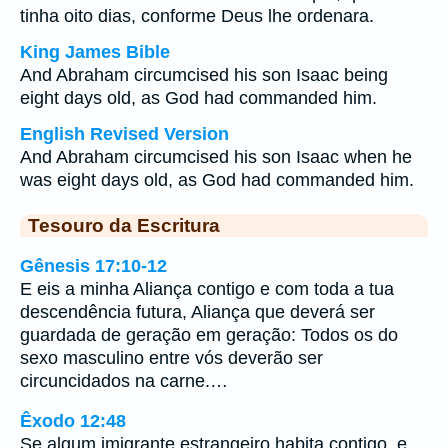
tinha oito dias, conforme Deus lhe ordenara.
King James Bible
And Abraham circumcised his son Isaac being
eight days old, as God had commanded him.
English Revised Version
And Abraham circumcised his son Isaac when he
was eight days old, as God had commanded him.
Tesouro da Escritura
Gênesis 17:10-12
E eis a minha Aliança contigo e com toda a tua
descendência futura, Aliança que deverá ser
guardada de geração em geração: Todos os do
sexo masculino entre vós deverão ser
circuncidados na carne.…
Êxodo 12:48
Se algum imigrante estrangeiro habita contigo, e