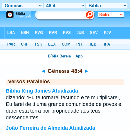
Bíblia
>
Gênesis
>
Capítulo 48
> Verso 4
◄
Gênesis 48:4
►
Versos Paralelos
Bíblia King James Atualizada
dizendo: ‘Eu te tornarei fecundo e te multiplicarei,
Eu farei de ti uma grande comunidade de povos e
darei esta terra por propriedade aos teus
descendentes’.
João Ferreira de Almeida Atualizada