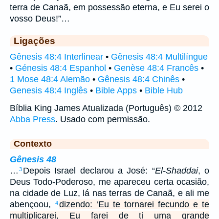
terra de Canaã, em possessão eterna, e Eu serei o
vosso Deus!”…
Ligações
Gênesis 48:4 Interlinear
•
Gênesis 48:4 Multilíngue
•
Génesis 48:4 Espanhol
•
Genèse 48:4 Francês
•
1 Mose 48:4 Alemão
•
Gênesis 48:4 Chinês
•
Genesis 48:4 Inglês
•
Bible Apps
•
Bible Hub
Bíblia King James Atualizada (Português) © 2012
Abba Press
. Usado com permissão.
Contexto
Gênesis 48
…
Depois Israel declarou a José: “
El-Shaddai
, o
3
Deus Todo-Poderoso, me apareceu certa ocasião,
na cidade de Luz, lá nas terras de Canaã, e ali me
abençoou,
dizendo: ‘Eu te tornarei fecundo e te
4
multiplicarei, Eu farei de ti uma grande