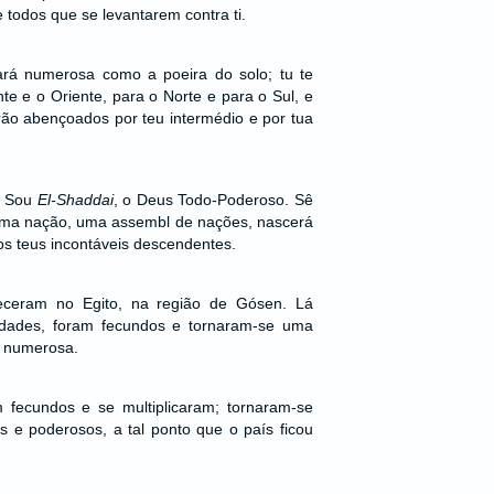
 todos que se levantarem contra ti.
ará numerosa como a poeira do solo; tu te
te e o Oriente, para o Norte e para o Sul, e
erão abençoados por teu intermédio e por tua
u Sou
El-Shaddai
, o Deus Todo-Poderoso. Sê
 Uma nação, uma assembl de nações, nascerá
 os teus incontáveis descendentes.
leceram no Egito, na região de Gósen. Lá
dades, foram fecundos e tornaram-se uma
 numerosa.
m fecundos e se multiplicaram; tornaram-se
 e poderosos, a tal ponto que o país ficou