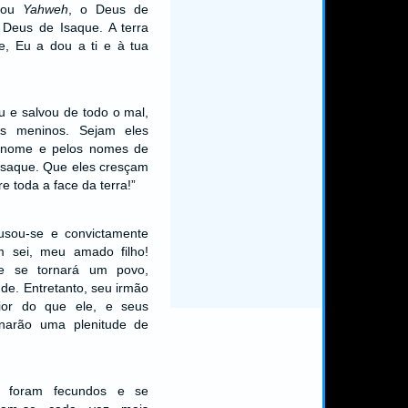
 Sou
Yahweh
, o Deus de
 Deus de Isaque. A terra
e, Eu a dou a ti e à tua
u e salvou de todo o mal,
es meninos. Sejam eles
 nome e pelos nomes de
Isaque. Que eles cresçam
e toda a face da terra!”
cusou-se e convictamente
m sei, meu amado filho!
le se tornará um povo,
de. Entretanto, seu irmão
ior do que ele, e seus
rnarão uma plenitude de
el foram fecundos e se