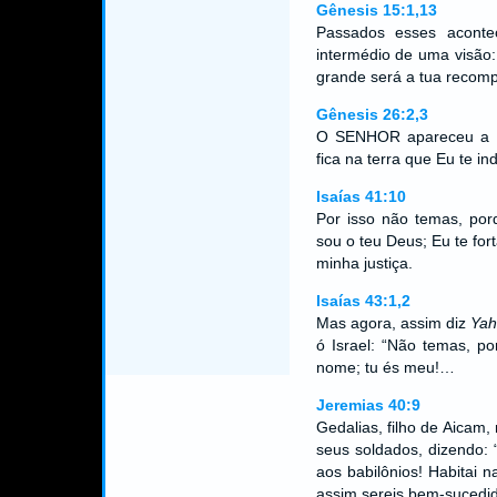
Gênesis 15:1,13
Passados esses aconte
intermédio de uma visão:
grande será a tua recom
Gênesis 26:2,3
O SENHOR apareceu a Is
fica na terra que Eu te in
Isaías 41:10
Por isso não temas, por
sou o teu Deus; Eu te for
minha justiça.
Isaías 43:1,2
Mas agora, assim diz
Ya
ó Israel: “Não temas, po
nome; tu és meu!…
Jeremias 40:9
Gedalias, filho de Aicam,
seus soldados, dizendo: 
aos babilônios! Habitai n
assim sereis bem-sucedi