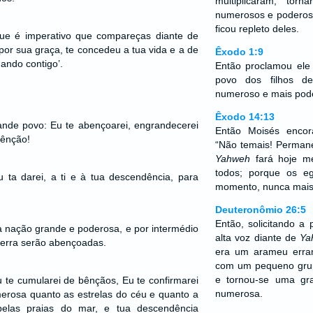
multiplicaram; tor
numerosos e poderoso
ficou repleto deles.
que é imperativo que compareças diante de
 por sua graça, te concedeu a tua vida e a de
Êxodo 1:9
ando contigo’.
Então proclamou ele
povo dos filhos de
numeroso e mais pod
Êxodo 14:13
rande povo: Eu te abençoarei, engrandecerei
Então Moisés encor
bênção!
“Não temais! Permane
Yahweh
fará hoje me
todos; porque os e
 ta darei, a ti e à tua descendência, para
momento, nunca mais o
Deuteronômio 26:5
Então, solicitando a 
 nação grande e poderosa, e por intermédio
alta voz diante de
Ya
terra serão abençoadas.
era um arameu erran
com um pequeno grup
e tornou-se uma gr
u te cumularei de bênçãos, Eu te confirmarei
numerosa.
erosa quanto as estrelas do céu e quanto a
pelas praias do mar, e tua descendência