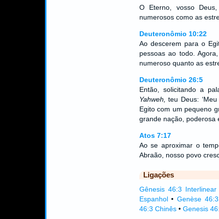
O Eterno, vosso Deus, 
numerosos como as estre
Deuteronômio 10:22
Ao descerem para o Egi
pessoas ao todo. Agora
numeroso quanto as estrel
Deuteronômio 26:5
Então, solicitando a pa
Yahweh,
teu Deus: ‘Meu 
Egito com um pequeno gr
grande nação, poderosa 
Atos 7:17
Ao se aproximar o tem
Abraão, nosso povo cresc
Ligações
Gênesis 46:3 Interlinear
Espanhol
•
Genèse 46:3
46:3 Chinês
•
Genesis 46: