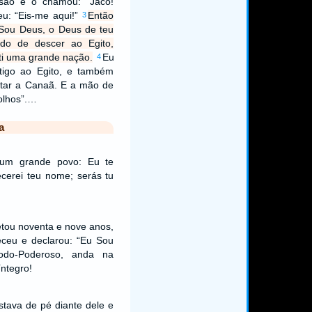
são e o chamou: “Jacó!
eu: “Eis-me aqui!”
Então
3
 Sou Deus, o Deus de teu
do de descer ao Egito,
 ti uma grande nação.
Eu
4
tigo ao Egito, e também
oltar a Canaã. E a mão de
olhos”.…
a
i um grande povo: Eu te
cerei teu nome; serás tu
tou noventa e nove anos,
ceu e declarou: “Eu Sou
odo-Poderoso, anda na
ntegro!
tava de pé diante dele e