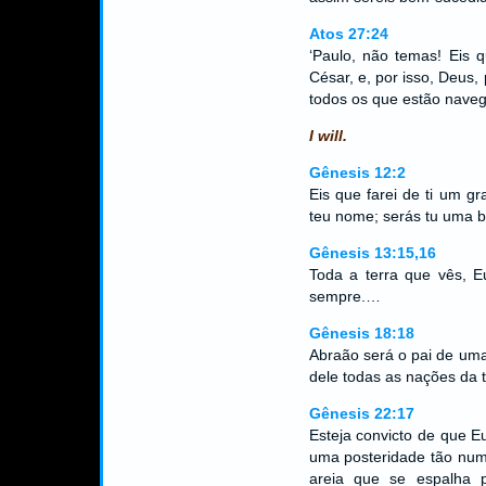
Atos 27:24
‘Paulo, não temas! Eis 
César, e, por isso, Deus,
todos os que estão naveg
I will.
Gênesis 12:2
Eis que farei de ti um g
teu nome; serás tu uma 
Gênesis 13:15,16
Toda a terra que vês, Eu
sempre.…
Gênesis 18:18
Abraão será o pai de uma
dele todas as nações da 
Gênesis 22:17
Esteja convicto de que E
uma posteridade tão num
areia que se espalha 