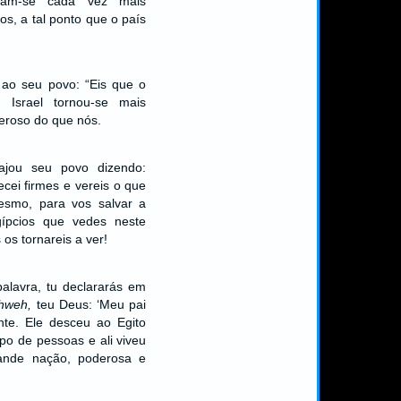
naram-se cada vez mais
s, a tal ponto que o país
 ao seu povo: “Eis que o
 Israel tornou-se mais
eroso do que nós.
ajou seu povo dizendo:
cei firmes e vereis o que
smo, para vos salvar a
gípcios que vedes neste
s tornareis a ver!
palavra, tu declararás em
hweh,
teu Deus: ‘Meu pai
te. Ele desceu ao Egito
o de pessoas e ali viveu
ande nação, poderosa e