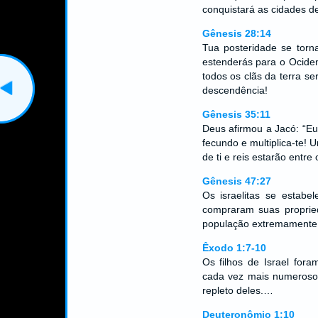
conquistará as cidades de
Gênesis 28:14
Tua posteridade se torn
estenderás para o Ociden
todos os clãs da terra s
descendência!
Gênesis 35:11
Deus afirmou a Jacó: “E
fecundo e multiplica-te!
de ti e reis estarão entre
Gênesis 47:27
Os israelitas se estabe
compraram suas proprie
população extremamente
Êxodo 1:7-10
Os filhos de Israel fora
cada vez mais numerosos
repleto deles.…
Deuteronômio 1:10