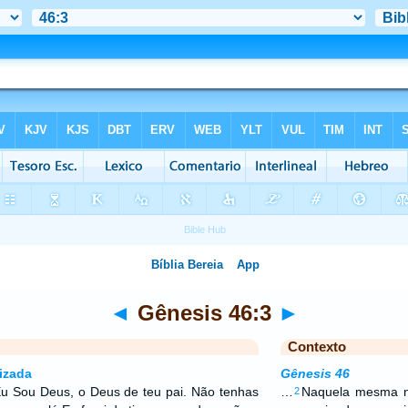
◄
Gênesis 46:3
►
Contexto
izada
Gênesis 46
Eu Sou Deus, o Deus de teu pai. Não tenhas
…
Naquela mesma no
2