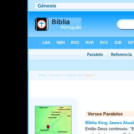
Bíblia
>
Gênesis
>
Capítulo 46
> Verso 3
Versos Paralelos
Bíblia King James Atual
Então Deus continuou: “