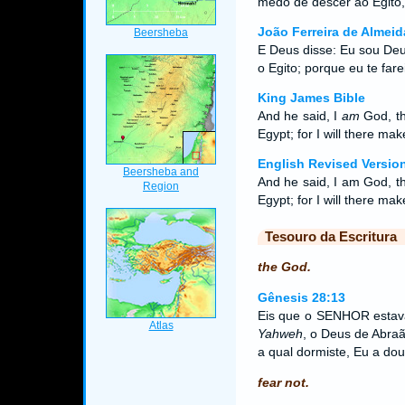
medo de descer ao Egito,
João Ferreira de Almeid
E Deus disse: Eu sou Deu
o Egito; porque eu te fa
King James Bible
And he said, I
am
God, th
Egypt; for I will there mak
English Revised Versio
And he said, I am God, th
Egypt; for I will there mak
Tesouro da Escritura
the God.
Gênesis 28:13
Eis que o SENHOR estava
Yahweh
, o Deus de Abraã
a qual dormiste, Eu a dou
fear not.