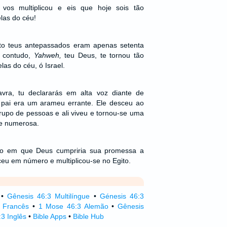
vos multiplicou e eis que hoje sois tão
las do céu!
to teus antepassados eram apenas setenta
, contudo,
Yahweh,
teu Deus, te tornou tão
as do céu, ó Israel.
lavra, tu declararás em alta voz diante de
pai era um arameu errante. Ele desceu ao
upo de pessoas e ali viveu e tornou-se uma
e numerosa.
po em que Deus cumpriria sua promessa a
eu em número e multiplicou-se no Egito.
•
Gênesis 46:3 Multilíngue
•
Génesis 46:3
 Francês
•
1 Mose 46:3 Alemão
•
Gênesis
3 Inglês
•
Bible Apps
•
Bible Hub