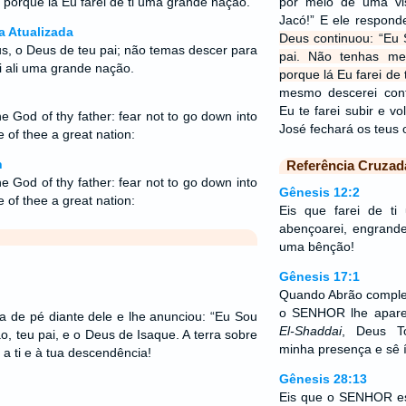
 porque lá Eu farei de ti uma grande nação.
por meio de uma vi
Jacó!” E ele respond
a Atualizada
Deus continuou: “Eu
s, o Deus de teu pai; não temas descer para
pai. Não tenhas me
rei ali uma grande nação.
porque lá Eu farei de
mesmo descerei con
Eu te farei subir e v
e God of thy father: fear not to go down into
José fechará os teus 
e of thee a great nation:
n
Referência Cruzad
e God of thy father: fear not to go down into
Gênesis 12:2
e of thee a great nation:
Eis que farei de t
abençoarei, engrande
uma bênção!
Gênesis 17:1
Quando Abrão comple
o SENHOR lhe apare
 de pé diante dele e lhe anunciou: “Eu Sou
El-Shaddai
, Deus T
o, teu pai, e o Deus de Isaque. A terra sobre
minha presença e sê í
 a ti e à tua descendência!
Gênesis 28:13
Eis que o SENHOR es