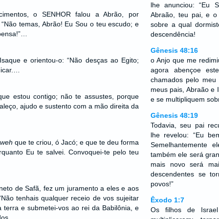
lhe anunciou: “Eu
cimentos, o SENHOR falou a Abrão, por
Abraão, teu pai, e o
 “Não temas, Abrão! Eu Sou o teu escudo; e
sobre a qual dormist
pensa!”…
descendência!
Gênesis 48:16
aque e orientou-o: “Não desças ao Egito;
o Anjo que me redimi
dicar.…
agora abençoe est
chamados pelo meu
meus pais, Abraão e 
que estou contigo; não te assustes, porque
e se multipliquem sobr
taleço, ajudo e sustento com a mão direita da
Gênesis 48:19
Todavia, seu pai re
lhe revelou: “Eu be
hweh
que te criou, ó Jacó; e que te deu forma
Semelhantemente e
rquanto Eu te salvei. Convoquei-te pelo teu
também ele será gran
mais novo será ma
descendentes se to
povos!”
 neto de Safã, fez um juramento a eles e aos
“Não tenhais qualquer receio de vos sujeitar
Êxodo 1:7
a terra e submetei-vos ao rei da Babilônia, e
Os filhos de Isra
dos.