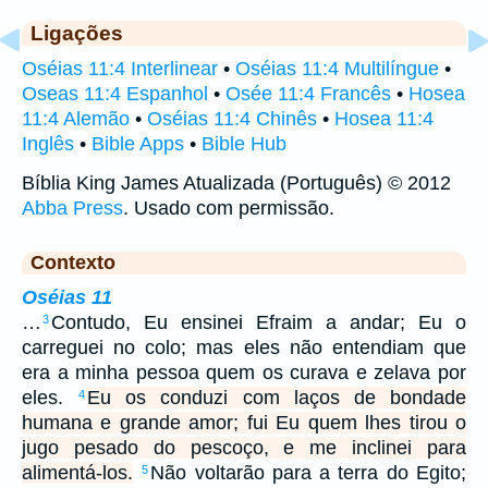
Ligações
Oséias 11:4 Interlinear
•
Oséias 11:4 Multilíngue
•
Oseas 11:4 Espanhol
•
Osée 11:4 Francês
•
Hosea
11:4 Alemão
•
Oséias 11:4 Chinês
•
Hosea 11:4
Inglês
•
Bible Apps
•
Bible Hub
Bíblia King James Atualizada (Português) © 2012
Abba Press
. Usado com permissão.
Contexto
Oséias 11
…
Contudo, Eu ensinei Efraim a andar; Eu o
3
carreguei no colo; mas eles não entendiam que
era a minha pessoa quem os curava e zelava por
eles.
Eu os conduzi com laços de bondade
4
humana e grande amor; fui Eu quem lhes tirou o
jugo pesado do pescoço, e me inclinei para
alimentá-los.
Não voltarão para a terra do Egito;
5