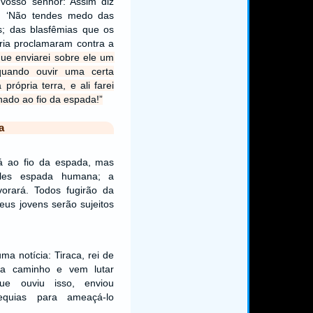
 vosso senhor: Assim diz
 ‘Não tendes medo das
s; das blasfêmias que os
íria proclamaram contra a
que enviarei sobre ele um
 quando ouvir uma certa
 própria terra, e ali farei
nado ao fio da espada!”
a
rá ao fio da espada, mas
les espada humana; a
orará. Todos fugirão da
eus jovens serão sujeitos
ma notícia: Tiraca, rei de
á a caminho e vem lutar
que ouviu isso, enviou
quias para ameaçá-lo