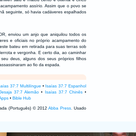
o acampamento assírio. Assim que o povo se
hã seguinte, só havia cadáveres espalhados
R, enviou um anjo que aniquilou todos os
deres e oficiais no próprio acampamento do
 este bateu em retirada para suas terras sob
errota e vergonha. E certo dia, ao caminhar
seu deus, alguns dos seus próprios filhos
 assassinaram ao fio da espada.
saías 37:7 Multilíngue
•
Isaías 37:7 Espanhol
Jesaja 37:7 Alemão
•
Isaías 37:7 Chinês
•
 Apps
•
Bible Hub
izada (Português) © 2012
Abba Press
. Usado