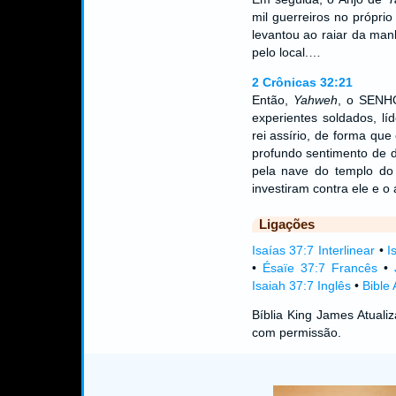
mil guerreiros no própri
levantou ao raiar da man
pelo local.…
2 Crônicas 32:21
Então,
Yahweh
, o SENHO
experientes soldados, lí
rei assírio, de forma que
profundo sentimento de d
pela nave do templo do 
investiram contra ele e o
Ligações
Isaías 37:7 Interlinear
•
I
•
Ésaïe 37:7 Francês
•
Isaiah 37:7 Inglês
•
Bible
Bíblia King James Atual
com permissão.