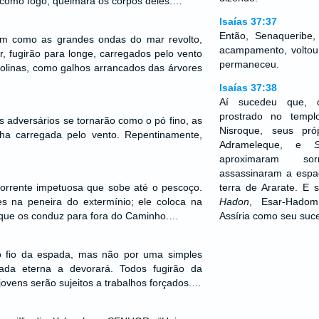
como fogo, queimará os corpos deles.…
Isaías 37:37
Então, Senaqueribe, 
am como as grandes ondas do mar revolto,
acampamento, volto
, fugirão para longe, carregados pelo vento
permaneceu.
olinas, como galhos arrancados das árvores
Isaías 37:38
Aí sucedeu que, c
prostrado no tem
s adversários se tornarão como o pó fino, as
Nisroque, seus pró
ha carregada pelo vento. Repentinamente,
Adrameleque, e
aproximaram so
assassinaram a espa
rrente impetuosa que sobe até o pescoço.
terra de Ararate. E
es na peneira do extermínio; ele coloca na
Hadon
, Esar-Hadom
 que os conduz para fora do Caminho.…
Assíria como seu suce
ao fio da espada, mas não por uma simples
da eterna a devorará. Todos fugirão da
jovens serão sujeitos a trabalhos forçados.…