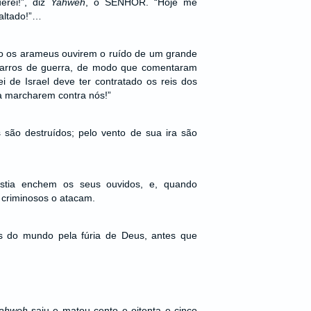
erei!”, diz
Yahweh
, o SENHOR. “Hoje me
xaltado!”…
to os arameus ouvirem o ruído de um grande
carros de guerra, de modo que comentaram
i de Israel deve ter contratado os reis dos
ra marcharem contra nós!”
 são destruídos; pelo vento de sua ira são
ústia enchem os seus ouvidos, e, quando
 criminosos o atacam.
s do mundo pela fúria de Deus, antes que
ahweh
saiu e matou cento e oitenta e cinco