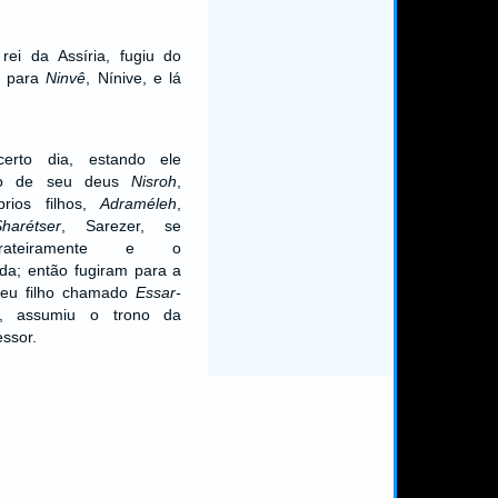
rei da Assíria, fugiu do
u para
Ninvê
, Nínive, e lá
erto dia, estando ele
plo de seu deus
Nisroh
,
prios filhos,
Adraméleh
,
Sharétser
, Sarezer, se
rrateiramente e o
da; então fugiram para a
 seu filho chamado
Essar-
, assumiu o trono da
ssor.