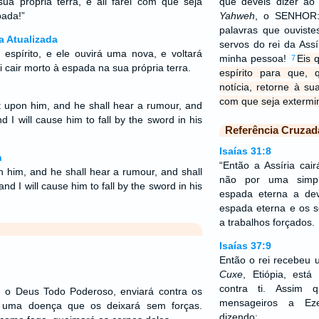
 sua própria terra, e ali farei com que seja
que deveis dizer ao
pada!”
Yahweh
, o SENHOR:
palavras que ouviste
a Atualizada
servos do rei da Ass
espírito, e ele ouvirá uma nova, e voltará
minha pessoa!
Eis 
7
-ei cair morto à espada na sua própria terra.
espírito para que,
notícia, retorne à sua
com que seja extermi
st upon him, and he shall hear a rumour, and
d I will cause him to fall by the sword in his
Referência Cruzad
Isaías 31:8
n
“Então a Assíria cai
t in him, and he shall hear a rumour, and shall
não por uma simp
nd I will cause him to fall by the sword in his
espada eterna a dev
espada eterna e os s
a trabalhos forçados.
Isaías 37:9
Então o rei recebeu u
Cuxe
, Etiópia, est
contra ti. Assim 
, o Deus Todo Poderoso, enviará contra os
mensageiros a Eze
os uma doença que os deixará sem forças.
dizendo: