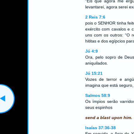
“Eis que agora me ergu
levantarei, agora serei e
2 Reis 7:6
pois o SENHOR tinha fei
exército com cavalos e 
uns com os outros: “O re
hititas e dos egípcios pa
Jó 4:9
Ora, pelo sopro de Deus
aniquilados.
Jó 15:21
Vozes de terror e ang
imagina que está seguro,
Salmos 58:9
Os ímpios serão varrido
seus espinhos
send a blast upon him.
Isaías 37:36-38
Em seguida, o Anjo de
Y