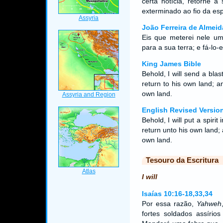
certa notícia, retorne à
exterminado ao fio da es
João Ferreira de Almeid
Eis que meterei nele um 
para a sua terra; e fá-lo
King James Bible
Behold, I will send a bla
return to his own land; an
own land.
English Revised Versio
Behold, I will put a spiri
return unto his own land; a
own land.
Tesouro da Escritura
I will
Isaías 10:16-18,33,34
Por essa razão,
Yahweh
fortes soldados assíri