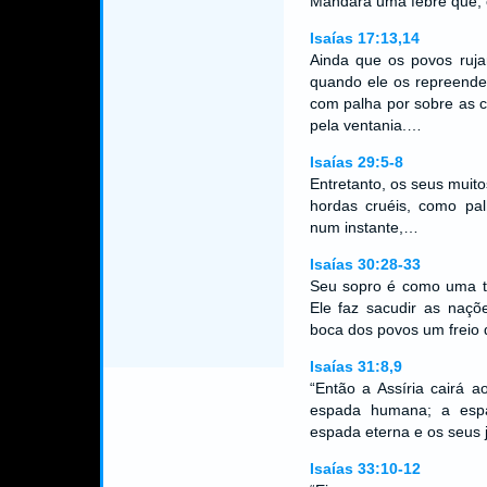
Mandará uma febre que, 
Isaías 17:13,14
Ainda que os povos ruj
quando ele os repreender
com palha por sobre as c
pela ventania.…
Isaías 29:5-8
Entretanto, os seus muito
hordas cruéis, como pal
num instante,…
Isaías 30:28-33
Seu sopro é como uma to
Ele faz sacudir as naçõ
boca dos povos um freio
Isaías 31:8,9
“Então a Assíria cairá 
espada humana; a espa
espada eterna e os seus 
Isaías 33:10-12