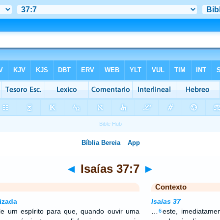
◄
Isaías 37:7
►
Contexto
izada
Isaías 37
ele um espírito para que, quando ouvir uma
…
este, imediatamen
6