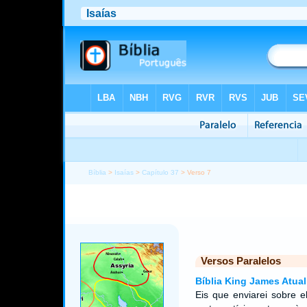
Bíblia
>
Isaías
>
Capítulo 37
> Verso 7
Versos Paralelos
Bíblia King James Atual
Eis que enviarei sobre 