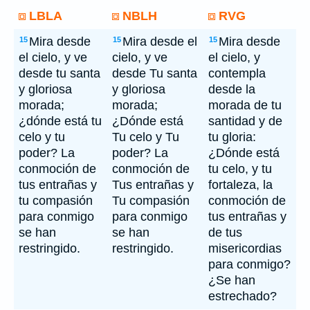
LBLA
NBLH
RVG
Mira desde
Mira desde el
Mira desde
15
15
15
el cielo, y ve
cielo, y ve
el cielo, y
desde tu santa
desde Tu santa
contempla
y gloriosa
y gloriosa
desde la
morada;
morada;
morada de tu
¿dónde está tu
¿Dónde está
santidad y de
celo y tu
Tu celo y Tu
tu gloria:
poder? La
poder? La
¿Dónde está
conmoción de
conmoción de
tu celo, y tu
tus entrañas y
Tus entrañas y
fortaleza, la
tu compasión
Tu compasión
conmoción de
para conmigo
para conmigo
tus entrañas y
se han
se han
de tus
restringido.
restringido.
misericordias
para conmigo?
¿Se han
estrechado?