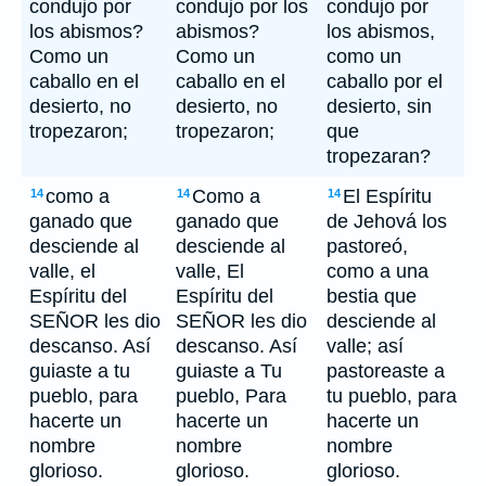
condujo por
condujo por los
condujo por
los abismos?
abismos?
los abismos,
Como un
Como un
como un
caballo en el
caballo en el
caballo por el
desierto, no
desierto, no
desierto, sin
tropezaron;
tropezaron;
que
tropezaran?
como a
Como a
El Espíritu
14
14
14
ganado que
ganado que
de Jehová los
desciende al
desciende al
pastoreó,
valle, el
valle, El
como a una
Espíritu del
Espíritu del
bestia que
SEÑOR les dio
SEÑOR les dio
desciende al
descanso. Así
descanso. Así
valle; así
guiaste a tu
guiaste a Tu
pastoreaste a
pueblo, para
pueblo, Para
tu pueblo, para
hacerte un
hacerte un
hacerte un
nombre
nombre
nombre
glorioso.
glorioso.
glorioso.