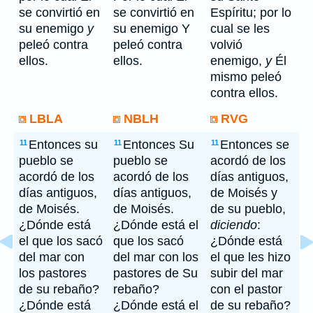
se convirtió en
se convirtió en
Espíritu; por lo
su enemigo
y
su enemigo Y
cual se les
peleó contra
peleó contra
volvió
ellos.
ellos.
enemigo,
y
Él
mismo peleó
contra ellos.
LBLA
NBLH
RVG
Entonces su
Entonces Su
Entonces se
11
11
11
pueblo se
pueblo se
acordó de los
acordó de los
acordó de los
días antiguos,
días antiguos,
días antiguos,
de Moisés y
de Moisés.
de Moisés.
de su pueblo,
¿Dónde está
¿Dónde está el
diciendo
:
el que los sacó
que los sacó
¿Dónde está
del mar con
del mar con los
el que les hizo
los pastores
pastores de Su
subir del mar
de su rebaño?
rebaño?
con el pastor
¿Dónde está
¿Dónde está el
de su rebaño?