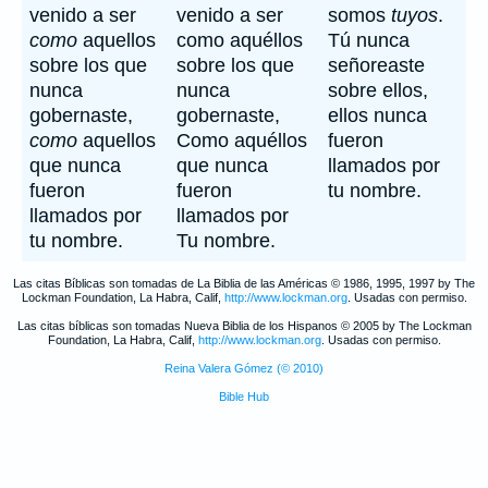
venido a ser
venido a ser
somos
tuyos
.
como
aquellos
como aquéllos
Tú nunca
sobre los que
sobre los que
señoreaste
nunca
nunca
sobre ellos,
gobernaste,
gobernaste,
ellos nunca
como
aquellos
Como aquéllos
fueron
que nunca
que nunca
llamados por
fueron
fueron
tu nombre.
llamados por
llamados por
tu nombre.
Tu nombre.
Las citas Bíblicas son tomadas de La Biblia de las Américas © 1986, 1995, 1997 by The
Lockman Foundation, La Habra, Calif,
http://www.lockman.org
. Usadas con permiso.
Las citas bíblicas son tomadas Nueva Biblia de los Hispanos © 2005 by The Lockman
Foundation, La Habra, Calif,
http://www.lockman.org
. Usadas con permiso.
Reina Valera Gómez (© 2010)
Bible Hub