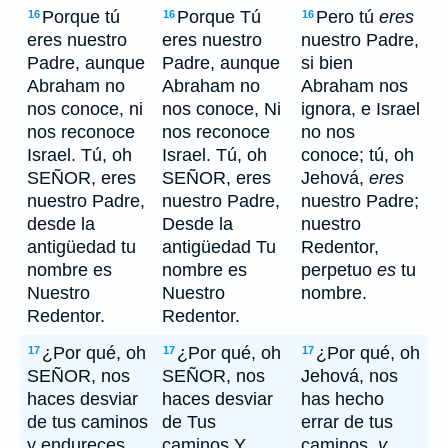
Porque tú
Porque Tú
Pero tú
eres
16
16
16
eres nuestro
eres nuestro
nuestro Padre,
Padre, aunque
Padre, aunque
si bien
Abraham no
Abraham no
Abraham nos
nos conoce, ni
nos conoce, Ni
ignora, e Israel
nos reconoce
nos reconoce
no nos
Israel. Tú, oh
Israel. Tú, oh
conoce; tú, oh
SEÑOR, eres
SEÑOR, eres
Jehová,
eres
nuestro Padre,
nuestro Padre,
nuestro Padre;
desde la
Desde la
nuestro
antigüedad tu
antigüedad Tu
Redentor,
nombre es
nombre es
perpetuo
es
tu
Nuestro
Nuestro
nombre.
Redentor.
Redentor.
¿Por qué, oh
¿Por qué, oh
¿Por qué, oh
17
17
17
SEÑOR, nos
SEÑOR, nos
Jehová, nos
haces desviar
haces desviar
has hecho
de tus caminos
de Tus
errar de tus
y endureces
caminos Y
caminos,
y