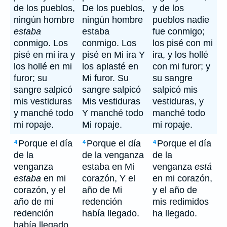
de los pueblos,
De los pueblos,
y de los
ningún hombre
ningún hombre
pueblos nadie
estaba
estaba
fue conmigo;
conmigo. Los
conmigo. Los
los pisé con mi
pisé en mi ira y
pisé en Mi ira Y
ira, y los hollé
los hollé en mi
los aplasté en
con mi furor; y
furor; su
Mi furor. Su
su sangre
sangre salpicó
sangre salpicó
salpicó mis
mis vestiduras
Mis vestiduras
vestiduras, y
y manché todo
Y manché todo
manché todo
mi ropaje.
Mi ropaje.
mi ropaje.
Porque el día
Porque el día
Porque el día
4
4
4
de la
de la venganza
de la
venganza
estaba en Mi
venganza
está
estaba
en mi
corazón, Y el
en mi corazón,
corazón, y el
año de Mi
y el año de
año de mi
redención
mis redimidos
redención
había llegado.
ha llegado.
había llegado.