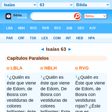
Bíblia
> Isaías 63
◄
Isaías 63
►
Capítulos Paralelos
LBLA
NBLH
RVG
¿Quién es
¿Quién es
¿Quién
es
1
1
1
éste que viene
éste que viene
Éste que viene
de Edom, de
de Edom, De
de Edom, de
Bosra con
Bosra con
Bosra con
vestiduras de
vestiduras de
vestiduras
colores
colores
rojas? ¿Éste
brillantes; éste,
brillantes; Este,
que es