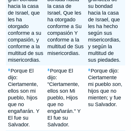
hacia la casa
la casa de
su bondad
de Israel, que
Israel, Que les
hacia la casa
les ha
ha otorgado
de Israel, que
otorgado
conforme a Su
les ha hecho
conforme a su
compasión Y
según sus
compasión, y
conforme a la
misericordias,
conforme a la
multitud de Sus
y según la
multitud de sus
misericordias.
multitud de
misericordias.
sus piedades.
Porque El
Porque El
Porque dijo:
8
8
8
dijo:
dijo:
Ciertamente
Ciertamente,
"Ciertamente,
mi pueblo
son
,
ellos son mi
ellos son Mi
hijos que no
pueblo, hijos
pueblo, Hijos
mienten; y fue
que no
que no
su Salvador.
engañarán. Y
engañarán." Y
El fue su
El fue su
Salvador.
Salvador.