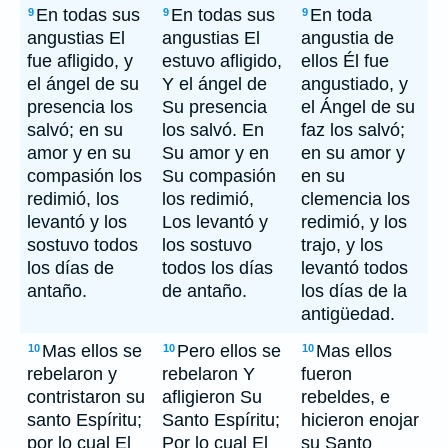
En todas sus
En todas sus
En toda
9
9
9
angustias El
angustias El
angustia de
fue afligido, y
estuvo afligido,
ellos Él fue
el ángel de su
Y el ángel de
angustiado, y
presencia los
Su presencia
el Ángel de su
salvó; en su
los salvó. En
faz los salvó;
amor y en su
Su amor y en
en su amor y
compasión los
Su compasión
en su
redimió, los
los redimió,
clemencia los
levantó y los
Los levantó y
redimió, y los
sostuvo todos
los sostuvo
trajo, y los
los días de
todos los días
levantó todos
antaño.
de antaño.
los días de la
antigüedad.
Mas ellos se
Pero ellos se
Mas ellos
10
10
10
rebelaron y
rebelaron Y
fueron
contristaron su
afligieron Su
rebeldes, e
santo Espíritu;
Santo Espíritu;
hicieron enojar
por lo cual El
Por lo cual El
su Santo