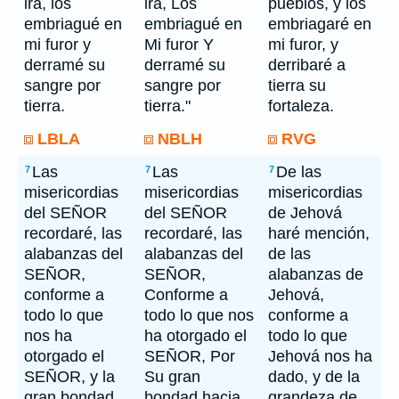
ira, los
ira, Los
pueblos, y los
embriagué en
embriagué en
embriagaré en
mi furor y
Mi furor Y
mi furor, y
derramé su
derramé su
derribaré a
sangre por
sangre por
tierra su
tierra.
tierra."
fortaleza.
LBLA
NBLH
RVG
Las
Las
De las
7
7
7
misericordias
misericordias
misericordias
del SEÑOR
del SEÑOR
de Jehová
recordaré, las
recordaré, las
haré mención,
alabanzas del
alabanzas del
de las
SEÑOR,
SEÑOR,
alabanzas de
conforme a
Conforme a
Jehová,
todo lo que
todo lo que nos
conforme a
nos ha
ha otorgado el
todo lo que
otorgado el
SEÑOR, Por
Jehová nos ha
SEÑOR, y la
Su gran
dado, y de la
gran bondad
bondad hacia
grandeza de