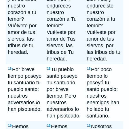
nuestro
endureces
endureciste
corazón a tu
nuestro
nuestro
temor?
corazón a Tu
corazón a tu
Vuélvete por
temor?
temor?
amor de tus
Vuélvete por
Vuélvete por
siervos, las
amor de Tus
amor de tus
tribus de tu
siervos, las
siervos, por
heredad.
tribus de Tu
las tribus de tu
heredad.
heredad.
Por breve
Tu pueblo
Por poco
18
18
18
tiempo poseyó
santo poseyó
tiempo lo
tu santuario tu
Tu santuario
poseyó tu
pueblo santo;
por breve
santo pueblo;
nuestros
tiempo; Pero
nuestros
adversarios
lo
nuestros
enemigos han
han pisoteado.
adversarios lo
hollado tu
han pisoteado.
santuario.
Hemos
Hemos
Nosotros
19
19
19