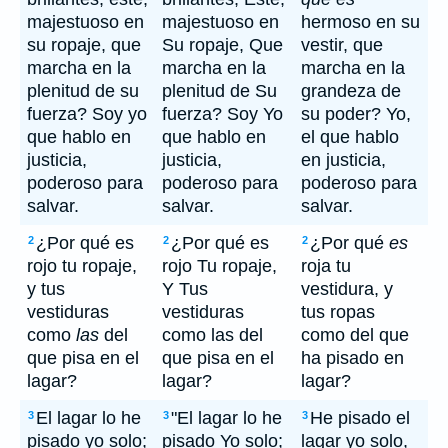
majestuoso en
majestuoso en
hermoso en su
su ropaje, que
Su ropaje, Que
vestir, que
marcha en la
marcha en la
marcha en la
plenitud de su
plenitud de Su
grandeza de
fuerza? Soy yo
fuerza? Soy Yo
su poder? Yo,
que hablo en
que hablo en
el que hablo
justicia,
justicia,
en justicia,
poderoso para
poderoso para
poderoso para
salvar.
salvar.
salvar.
¿Por qué es
¿Por qué es
¿Por qué
es
2
2
2
rojo tu ropaje,
rojo Tu ropaje,
roja tu
y tus
Y Tus
vestidura, y
vestiduras
vestiduras
tus ropas
como
las
del
como las del
como del que
que pisa en el
que pisa en el
ha pisado en
lagar?
lagar?
lagar?
El lagar lo he
"El lagar lo he
He pisado el
3
3
3
pisado yo solo;
pisado Yo solo;
lagar yo solo,