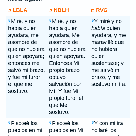
LBLA
NBLH
RVG
Miré, y no
Miré, y no
Y miré y no
5
5
5
había quien
había quien
había
quien
ayudara, me
ayudara, Me
ayudara, y me
asombré de
asombré de
maravillé que
que no hubiera
que no hubiera
no hubiera
quien apoyara;
quien apoyara.
quien
entonces me
Entonces Mi
sustentase; y
salvó mi brazo,
propio brazo
me salvó mi
y fue mi furor
obtuvo
brazo, y me
el que me
salvación por
sostuvo mi ira.
sostuvo.
Mí, Y fue Mi
propio furor el
que Me
sostuvo.
Pisoteé los
Pisoteé los
Y con mi ira
6
6
6
pueblos en mi
pueblos en Mi
hollaré los