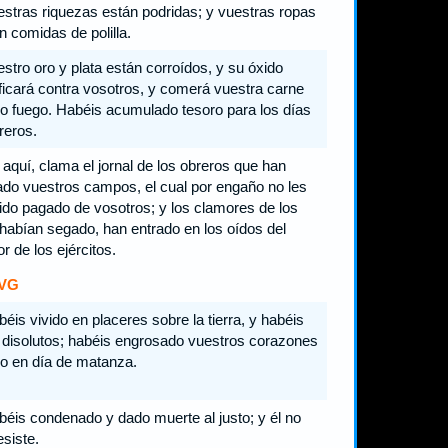
stras riquezas están podridas; y vuestras ropas
n comidas de polilla.
stro oro y plata están corroídos, y su óxido
ificará contra vosotros, y comerá vuestra carne
 fuego. Habéis acumulado tesoro para los días
reros.
aquí, clama el jornal de los obreros que han
do vuestros campos, el cual por engaño no les
ido pagado de vosotros; y los clamores de los
habían segado, han entrado en los oídos del
r de los ejércitos.
VG
éis vivido en placeres sobre la tierra, y habéis
 disolutos; habéis engrosado vuestros corazones
 en día de matanza.
éis condenado y dado muerte al justo; y él no
esiste.