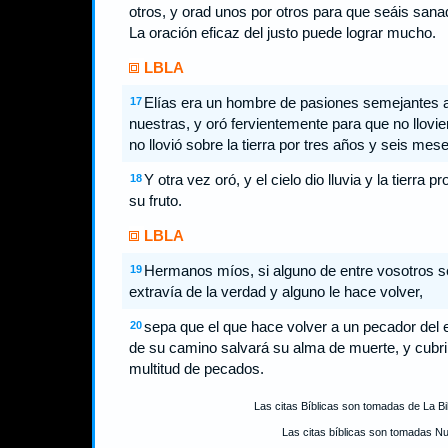
otros, y orad unos por otros para que seáis sana
La oración eficaz del justo puede lograr mucho.
LBLA
Elías era un hombre de pasiones semejantes a
17
nuestras, y oró fervientemente para que no llovie
no llovió sobre la tierra por tres años y seis mese
Y otra vez oró, y el cielo dio lluvia y la tierra pr
18
su fruto.
LBLA
Hermanos míos, si alguno de entre vosotros s
19
extravía de la verdad y alguno le hace volver,
sepa que el que hace volver a un pecador del e
20
de su camino salvará su alma de muerte, y cubri
multitud de pecados.
Las citas Bíblicas son tomadas de La B
Las citas bíblicas son tomadas N