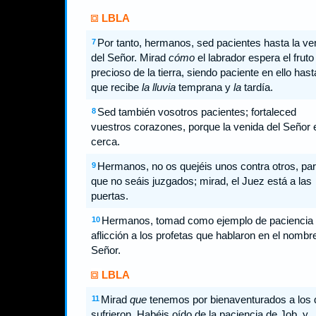
LBLA
Por tanto, hermanos, sed pacientes hasta la ve
7
del Señor. Mirad
cómo
el labrador espera el fruto
precioso de la tierra, siendo paciente en ello hast
que recibe
la lluvia
temprana y
la
tardía.
Sed también vosotros pacientes; fortaleced
8
vuestros corazones, porque la venida del Señor 
cerca.
Hermanos, no os quejéis unos contra otros, pa
9
que no seáis juzgados; mirad, el Juez está a las
puertas.
Hermanos, tomad como ejemplo de paciencia
10
aflicción a los profetas que hablaron en el nombre
Señor.
LBLA
Mirad
que
tenemos por bienaventurados a los 
11
sufrieron. Habéis oído de la paciencia de Job, y