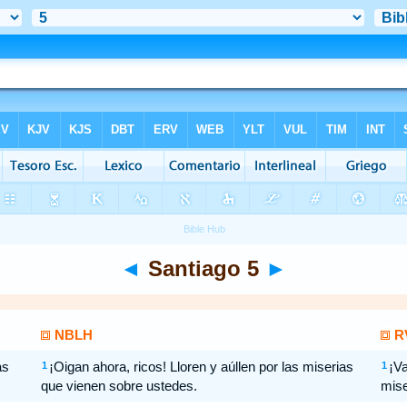
◄
Santiago 5
►
NBLH
R
as
¡Oigan ahora, ricos! Lloren y aúllen por las miserias
¡Va
1
1
que vienen sobre ustedes.
mise