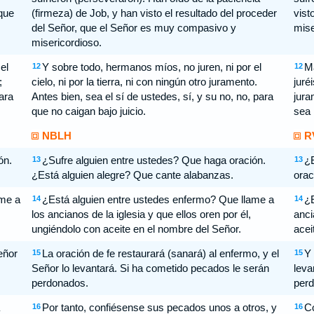
 que
(firmeza) de Job, y han visto el resultado del proceder
vist
del Señor, que el Señor es muy compasivo y
mise
misericordioso.
el
Y sobre todo, hermanos míos, no juren, ni por el
Ma
12
12
;
cielo, ni por la tierra, ni con ningún otro juramento.
juréi
ara
Antes bien, sea el sí de ustedes, sí, y su no, no, para
jura
que no caigan bajo juicio.
sea 
NBLH
R
ón.
¿Sufre alguien entre ustedes? Que haga oración.
¿E
13
13
¿Está alguien alegre? Que cante alabanzas.
orac
ame a
¿Está alguien entre ustedes enfermo? Que llame a
¿E
14
14
los ancianos de la iglesia y que ellos oren por él,
anci
ungiéndolo con aceite en el nombre del Señor.
acei
eñor
La oración de fe restaurará (sanará) al enfermo, y el
Y 
15
15
Señor lo levantará. Si ha cometido pecados le serán
leva
perdonados.
perd
Por tanto, confiésense sus pecados unos a otros, y
Co
16
16