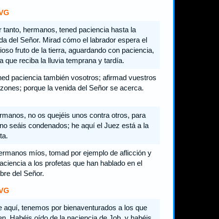
VG
 tanto, hermanos, tened paciencia hasta la
da del Señor. Mirad cómo el labrador espera el
ioso fruto de la tierra, aguardando con paciencia,
a que reciba la lluvia temprana y tardía.
ed paciencia también vosotros; afirmad vuestros
zones; porque la venida del Señor se acerca.
manos, no os quejéis unos contra otros, para
no seáis condenados; he aquí el Juez está a la
ta.
rmanos míos, tomad por ejemplo de aflicción y
aciencia a los profetas que han hablado en el
re del Señor.
VG
 aquí, tenemos por bienaventurados a los que
en. Habéis oído de la paciencia de Job, y habéis