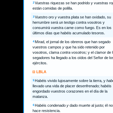
Vuestras riquezas se han podrido y vuestras r
2
están comidas de polilla.
Vuestro oro y vuestra plata se han oxidado, su
3
herrumbre será un testigo contra vosotros y
consumirá vuestra carne como fuego. Es en los
últimos días que habéis acumulado tesoros.
Mirad, el jornal de los obreros que han segado
4
vuestros campos
y
que ha sido retenido por
vosotros, clama
contra vosotros;
y el clamor de 
segadores ha llegado a los oídos del Señor de lo
ejércitos.
LBLA
Habéis vivido lujosamente sobre la tierra, y
hab
5
llevado una vida de placer desenfrenado; habéis
engordado vuestros corazones en el día de la
matanza.
Habéis condenado
y
dado muerte al justo; él no
6
hace resistencia.