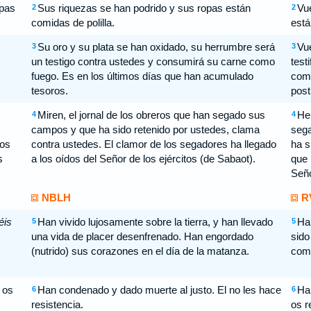
opas
Sus riquezas se han podrido y sus ropas están
Vue
2
2
comidas de polilla.
está
Su oro y su plata se han oxidado, su herrumbre será
Vue
3
3
un testigo contra ustedes y consumirá su carne como
test
fuego. Es en los últimos días que han acumulado
como
tesoros.
post
Miren, el jornal de los obreros que han segado sus
He 
4
4
campos y que ha sido retenido por ustedes, clama
sega
los
contra ustedes. El clamor de los segadores ha llegado
ha s
s
a los oídos del Señor de los ejércitos (de Sabaot).
que 
Seño
NBLH
R
éis
Han vivido lujosamente sobre la tierra, y han llevado
Hab
5
5
una vida de placer desenfrenado. Han engordado
sido
(nutrido) sus corazones en el día de la matanza.
como
 os
Han condenado y dado muerte al justo. El no les hace
Hab
6
6
resistencia.
os r