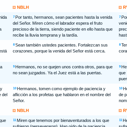
NBLH
R
nida
Por tanto, hermanos, sean pacientes hasta la venida
Por
7
7
del Señor. Miren cómo el labrador espera el fruto
veni
a
precioso de la tierra, siendo paciente en ello hasta que
prec
recibe la lluvia temprana y la tardía.
hast
Sean también ustedes pacientes. Fortalezcan sus
Ten
8
8
está
corazones, porque la venida del Señor está cerca.
cora
ra
Hermanos, no se quejen unos contra otros, para que
Her
9
9
no sean juzgados. Ya el Juez está a las puertas.
que 
puer
 y
Hermanos, tomen como ejemplo de paciencia y
He
10
10
 del
aflicción a los profetas que hablaron en el nombre del
de p
Señor.
nomb
NBLH
R
que
Miren que tenemos por bienaventurados a los que
He
11
11
sufrieron (perseveraron). Han oído de la paciencia
sufr