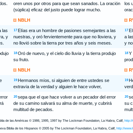
dos.
oren unos por otros para que sean sanados. La oración
los 
(súplica) eficaz del justo puede lograr mucho.
orac
NBLH
R
 las
Elías era un hombre de pasiones semejantes a las
El
17
17
ra, y
nuestras, y oró fervientemente para que no lloviera, y
a la
s.
no llovió sobre la tierra por tres años y seis meses.
y no
odujo
Oró de nuevo, y el cielo dio lluvia y la tierra produjo
Y 
18
18
su fruto.
prod
NBLH
R
e
Hermanos míos, si alguien de entre ustedes se
He
19
19
extravía de la verdad y alguien le hace volver,
verd
rror
sepa que el que hace volver a un pecador del error
se
20
20
rá
de su camino salvará su alma de muerte, y cubrirá
su c
multitud de pecados.
mult
iblia de las Américas © 1986, 1995, 1997 by The Lockman Foundation, La Habra, Calif,
http:
ueva Biblia de los Hispanos © 2005 by The Lockman Foundation, La Habra, Calif,
http://www.