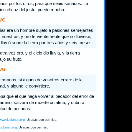
unos por los otros, para que seáis sanados. La
ión eficaz del justo, puede mucho.
VG
ías era un hombre sujeto a pasiones semejantes
s nuestras, y oró fervientemente que no lloviese,
 llovió sobre la tierra por tres años y seis meses.
otra vez oró, y el cielo dio lluvia, y la tierra
ujo su fruto.
VG
rmanos, si alguno de vosotros errare de la
ad, y alguno le convirtiere,
pa que el que haga volver al pecador del error de
amino, salvará de muerte un alma, y cubrirá
itud de pecados.
//www.lockman.org
. Usadas con permiso.
lockman.org
. Usadas con permiso.