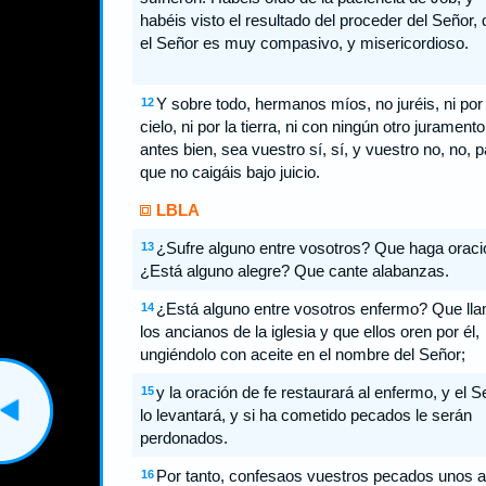
habéis visto el resultado del proceder del Señor,
el Señor es muy compasivo, y misericordioso.
Y sobre todo, hermanos míos, no juréis, ni por 
12
cielo, ni por la tierra, ni con ningún otro juramento
antes bien, sea vuestro sí, sí, y vuestro no, no, p
que no caigáis bajo juicio.
LBLA
¿Sufre alguno entre vosotros? Que haga oraci
13
¿Está alguno alegre? Que cante alabanzas.
¿Está alguno entre vosotros enfermo? Que ll
14
los ancianos de la iglesia y que ellos oren por él,
ungiéndolo con aceite en el nombre del Señor;
y la oración de fe restaurará al enfermo, y el S
15
lo levantará, y si ha cometido pecados le serán
perdonados.
Por tanto, confesaos vuestros pecados unos a
16