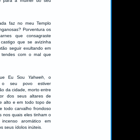
o para a mulher do seu
da faz no meu Templo
enganosas? Porventura os
arnes que consagraste
 castigo que se avizinha
ntão seguir exultando em
e tendes com o mal que
 que Eu Sou
Yahweh
, o
o seu povo estiver
ão da cidade, morto entre
dor dos seus altares de
e alto e em todo topo de
e todo carvalho frondoso
s nos quais eles tinham o
r incenso aromático em
 seus ídolos inúteis.