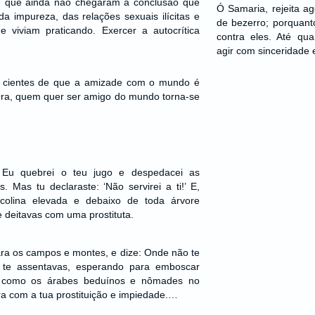
e que ainda não chegaram à conclusão que
Ó Samaria, rejeita a
a impureza, das relações sexuais ilícitas e
de bezerro; porquant
 viviam praticando. Exercer a autocrítica
contra eles. Até qu
agir com sinceridade 
s cientes de que a amizade com o mundo é
Ora, quem quer ser amigo do mundo torna-se
 Eu quebrei o teu jugo e despedacei as
. Mas tu declaraste: ‘Não servirei a ti!’ E,
colina elevada e debaixo de toda árvore
e deitavas com uma prostituta.
ara os campos e montes, e dize: Onde não te
 te assentavas, esperando para emboscar
iu como os árabes beduínos e nômades no
ra com a tua prostituição e impiedade.…