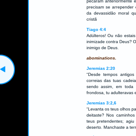
pecaram anteriormente 
precisam se arrepender d
da devassidão moral que
cristã
Tiago 4:4
Adúlteros! Ou não estai
inimizade contra Deus? 
inimigo de Deus.
abominations.
Jeremias 2:20
“Desde tempos antigos
correias das tuas cadeias
sendo assim, em toda 
frondosa, tu adulteravas 
Jeremias 3:2,6
“Levanta os teus olhos p
deitaste? Nos caminhos
teus pretendentes; ag
deserto. Manchaste a ter