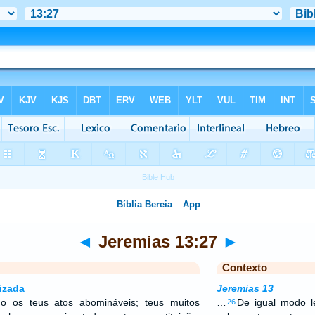
◄
Jeremias 13:27
►
Contexto
izada
Jeremias 13
o os teus atos abomináveis; teus muitos
…
De igual modo l
26