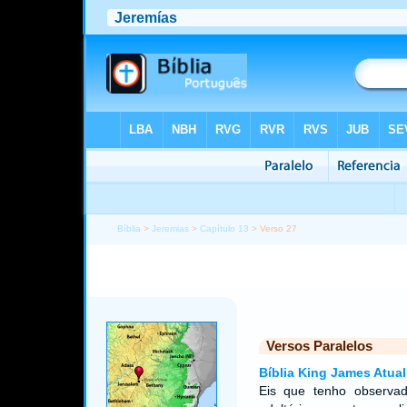
Bíblia
>
Jeremias
>
Capítulo 13
> Verso 27
Versos Paralelos
Bíblia King James Atual
Eis que tenho observad