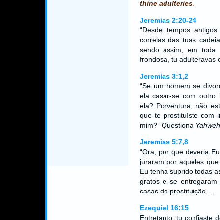
thine adulteries.
Jeremias 2:20-24
“Desde tempos antigos
correias das tuas cadeias
sendo assim, em toda 
frondosa, tu adulteravas
Jeremias 3:1,2
“Se um homem se divorc
ela casar-se com outro 
ela? Porventura, não est
que te prostituíste com 
mim?” Questiona
Yahweh
Jeremias 5:7,8
“Ora, por que deveria E
juraram por aqueles que
Eu tenha suprido todas a
gratos e se entregaram à
casas de prostituição.…
Ezequiel 16:15
Entretanto, tu confiaste 