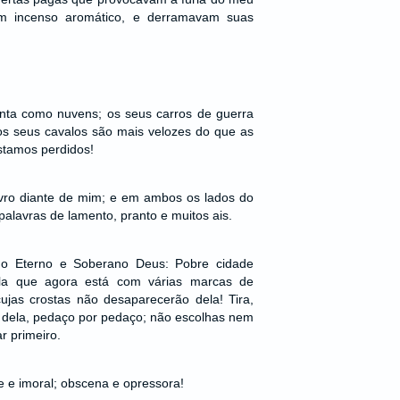
am incenso aromático, e derramavam suas
anta como nuvens; os seus carros de guerra
s seus cavalos são mais velozes do que as
stamos perdidos!
ivro diante de mim; e em ambos os lados do
palavras de lamento, pranto e muitos ais.
a o Eterno e Soberano Deus: Pobre cidade
ela que agora está com várias marcas de
ujas crostas não desaparecerão dela! Tira,
o dela, pedaço por pedaço; não escolhas nem
r primeiro.
de e imoral; obscena e opressora!