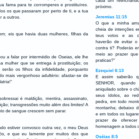
cada um relinchand
ua fama para te corromperes e prostituíres.
próximo.
os os que passaram por perto de ti, e a tua
Jeremias 11:15
r a outros.
O que a minha ama
cheia de intenções 
em; eis que havia duas mulheres, filhas da
teus votos e as c
haverão de evitar o
contra ti? Poderás e
meio ao prazer qu
u a falar por intermédio de Oseias, ele lhe
praticas?”
a mulher que se entrega à prostituição; os
serão os filhos da infidelidade, porquanto
Ezequiel 6:13
o mais vergonhoso adultério: afastar-se de
E assim saberão
atria!”
SENHOR, quando 
aniquilado sobre o ch
seus ídolos, ao re
obressai é maldição, mentira, assassinato,
pedra, em todo mont
raição; transgressões muito além dos limites! A
montanha; debaixo d
nto de sangue crescem sem parar.
e em todos os lugare
prazer de oferece
homenagem a todos os
do estiver convosco outra vez, o meu Deus
ós, e que eu lamente por muitos dos que
Oséias 8:5