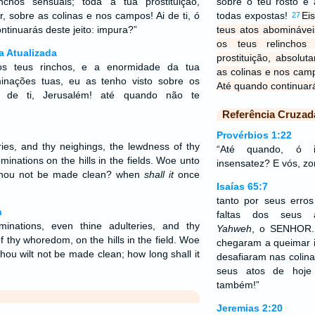
inchos sensuais; toda a tua prostituição,
sobre o teu rosto e
 sobre as colinas e nos campos! Ai de ti, ó
todas expostas!
Ei
27
tinuarás deste jeito: impura?”
teus atos abomináveis
os teus relinchos
a Atualizada
prostituição, absolu
 os teus rinchos, e a enormidade da tua
as colinas e nos camp
minações tuas, eu as tenho visto sobre os
Até quando continuará
i de ti, Jerusalém! até quando não te
Referência Cruzad
Provérbios 1:22
ries, and thy neighings, the lewdness of thy
“Até quando, ó i
inations on the hills in the fields. Woe unto
insensatez? E vós, z
 thou not be made clean? when
shall it
once
Isaías 65:7
tanto por seus erro
n
faltas dos seus a
inations, even thine adulteries, and thy
Yahweh
, o SENHOR. 
f thy whoredom, on the hills in the field. Woe
chegaram a queimar 
hou wilt not be made clean; how long shall it
desafiaram nas colina
seus atos de hoje
também!”
Jeremias 2:20