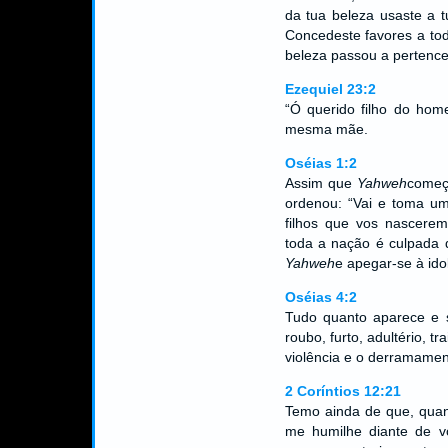
da tua beleza usaste a t
Concedeste favores a tod
beleza passou a pertence
Ezequiel 23:2
“Ó querido filho do hom
mesma mãe.
Oséias 1:2
Assim que
Yahweh
começo
ordenou: “Vai e toma um
filhos que vos nascerem 
toda a nação é culpada d
Yahweh
e apegar-se à idol
Oséias 4:2
Tudo quanto aparece e s
roubo, furto, adultério, t
violência e o derramame
2 Coríntios 12:21
Temo ainda de que, quan
me humilhe diante de v