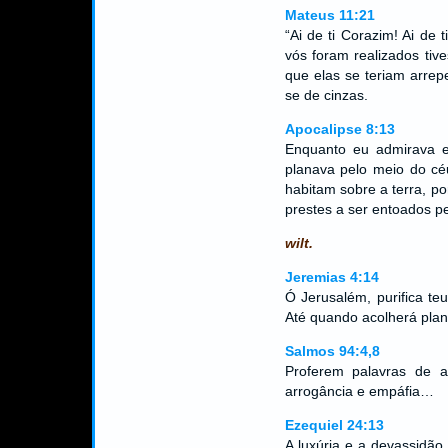
Mateus 11:21
“Ai de ti Corazim! Ai de 
vós foram realizados tiv
que elas se teriam arrep
se de cinzas.
Apocalipse 8:13
Enquanto eu admirava e
planava pelo meio do céu
habitam sobre a terra, p
prestes a ser entoados pe
wilt.
Jeremias 4:14
Ó Jerusalém, purifica te
Até quando acolherá plan
Salmos 94:4,8
Proferem palavras de af
arrogância e empáfia…
Ezequiel 24:13
A luxúria e a devassidão