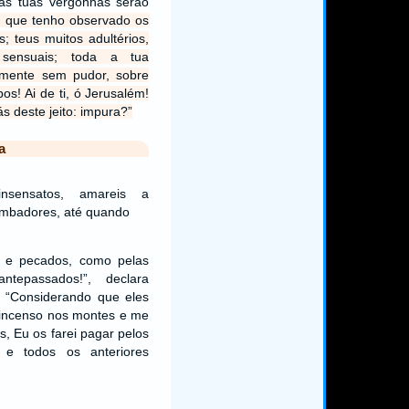
 as tuas vergonhas serão
s que tenho observado os
; teus muitos adultérios,
 sensuais; toda a tua
tamente sem pudor, sobre
os! Ai de ti, ó Jerusalém!
s deste jeito: impura?”
a
nsensatos, amareis a
ombadores, até quando
s e pecados, como pelas
ntepassados!”, declara
“Considerando que eles
incenso nos montes e me
s, Eu os farei pagar pelos
 e todos os anteriores