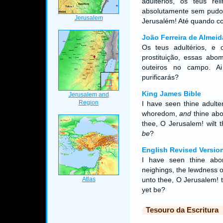
adultérios, os teus rel
absolutamente sem pudor,
Jerusalém! Até quando con
João Ferreira de Almeid
Os teus adultérios, e
prostituição, essas abo
outeiros no campo. A
purificarás?
King James Bible
I have seen thine adulte
whoredom,
and
thine abom
thee, O Jerusalem! wilt
be
?
English Revised Versio
I have seen thine abom
neighings, the lewdness o
unto thee, O Jerusalem! t
yet be?
Tesouro da Escritura