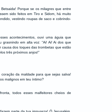
ti Betsaida! Porque se os milagres que entre
essem sido feitos em Tiro e Sidom, há muito
endido, vestindo roupas de saco e cobrindo-
sses acontecimentos, ouvi uma águia que
 grasnindo em alta voz: “Ai! Ai! Ai dos que
or causa dos toques das trombetas que estão
los três próximos anjos!”
u coração da maldade para que sejas salva!
os malignos em teu íntimo?
ronta, todos esses malfeitores cheios de
 fazem parte da tua impureza! Ó Jerusalém,