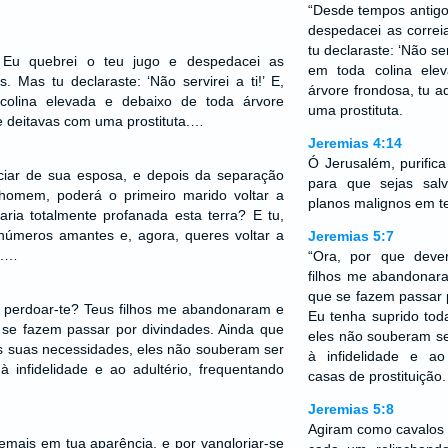
“Desde tempos antigo
despedacei as correi
tu declaraste: ‘Não ser
 Eu quebrei o teu jugo e despedacei as
em toda colina ele
. Mas tu declaraste: ‘Não servirei a ti!’ E,
árvore frondosa, tu a
colina elevada e debaixo de toda árvore
uma prostituta.
 e deitavas com uma prostituta.…
Jeremias 4:14
Ó Jerusalém, purific
iar de sua esposa, e depois da separação
para que sejas sal
homem, poderá o primeiro marido voltar a
planos malignos em t
aria totalmente profanada esta terra? E tu,
inúmeros amantes e, agora, queres voltar a
Jeremias 5:7
.…
“Ora, por que deve
filhos me abandonar
que se fazem passar 
u perdoar-te? Teus filhos me abandonaram e
Eu tenha suprido tod
 se fazem passar por divindades. Ainda que
eles não souberam se
s suas necessidades, eles não souberam ser
à infidelidade e ao
 infidelidade e ao adultério, frequentando
casas de prostituição.
Jeremias 5:8
Agiram como cavalos 
demais em tua aparência, e por vangloriar-se