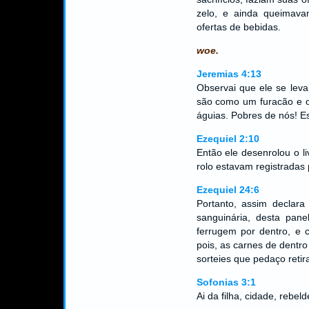
zelo, e ainda queimav
ofertas de bebidas.
woe.
Jeremias 4:13
Observai que ele se lev
são como um furacão e o
águias. Pobres de nós! E
Ezequiel 2:10
Então ele desenrolou o l
rolo estavam registradas 
Ezequiel 24:6
Portanto, assim declar
sanguinária, desta pan
ferrugem por dentro, e c
pois, as carnes de dentr
sorteies que pedaço retira
Sofonias 3:1
Ai da filha, cidade, rebel