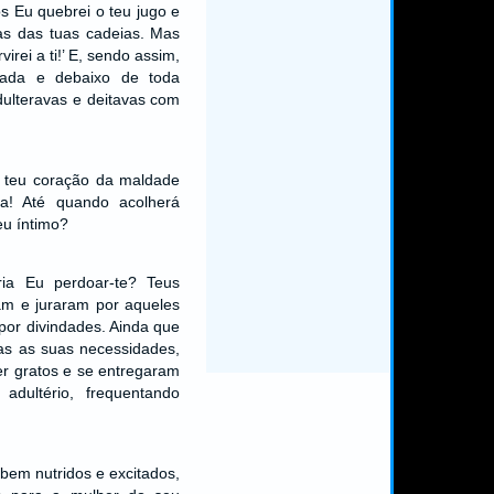
s Eu quebrei o teu jugo e
as das tuas cadeias. Mas
virei a ti!’ E, sendo assim,
vada e debaixo de toda
dulteravas e deitavas com
a teu coração da maldade
va! Até quando acolherá
eu íntimo?
ria Eu perdoar-te? Teus
am e juraram por aqueles
por divindades. Ainda que
as as suas necessidades,
r gratos e se entregaram
 adultério, frequentando
bem nutridos e excitados,