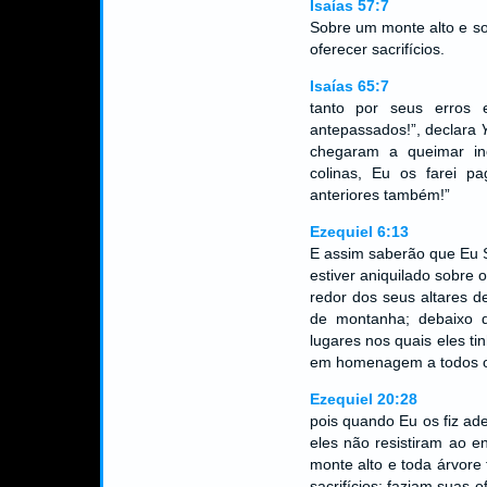
Isaías 57:7
Sobre um monte alto e sob
oferecer sacrifícios.
Isaías 65:7
tanto por seus erros 
antepassados!”, declara
chegaram a queimar i
colinas, Eu os farei p
anteriores também!”
Ezequiel 6:13
E assim saberão que Eu
estiver aniquilado sobre 
redor dos seus altares d
de montanha; debaixo 
lugares nos quais eles t
em homenagem a todos os 
Ezequiel 20:28
pois quando Eu os fiz ade
eles não resistiram ao e
monte alto e toda árvore 
sacrifícios; faziam suas