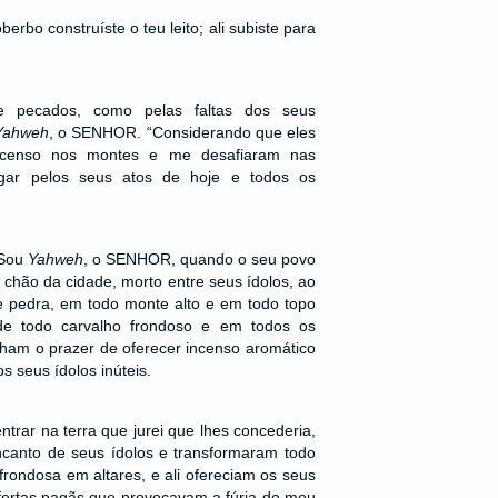
erbo construíste o teu leito; ali subiste para
e pecados, como pelas faltas dos seus
Yahweh
, o SENHOR. “Considerando que eles
ncenso nos montes e me desafiaram nas
agar pelos seus atos de hoje e todos os
 Sou
Yahweh
, o SENHOR, quando o seu povo
o chão da cidade, morto entre seus ídolos, ao
e pedra, em todo monte alto e em todo topo
de todo carvalho frondoso e em todos os
inham o prazer de oferecer incenso aromático
seus ídolos inúteis.
ntrar na terra que jurei que lhes concederia,
ncanto de seus ídolos e transformaram todo
frondosa em altares, e ali ofereciam os seus
 ofertas pagãs que provocavam a fúria do meu