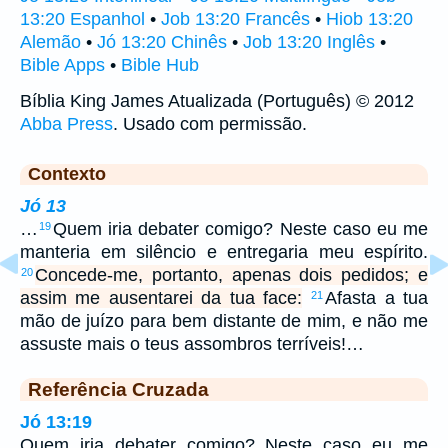
13:20 Espanhol
•
Job 13:20 Francês
•
Hiob 13:20
Alemão
•
Jó 13:20 Chinês
•
Job 13:20 Inglês
•
Bible Apps
•
Bible Hub
Bíblia King James Atualizada (Português) © 2012
Abba Press
. Usado com permissão.
Contexto
Jó 13
…
Quem iria debater comigo? Neste caso eu me
19
manteria em silêncio e entregaria meu espírito.
Concede-me, portanto, apenas dois pedidos; e
20
assim me ausentarei da tua face:
Afasta a tua
21
mão de juízo para bem distante de mim, e não me
assuste mais o teus assombros terríveis!…
Referência Cruzada
Jó 13:19
Quem iria debater comigo? Neste caso eu me