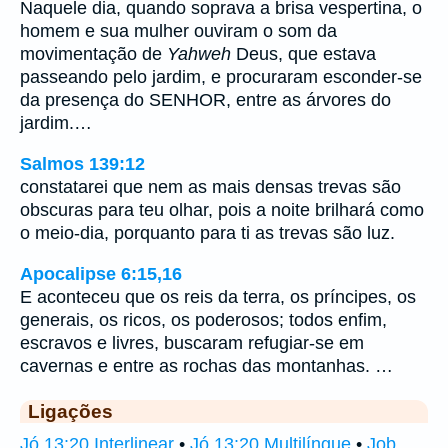
Naquele dia, quando soprava a brisa vespertina, o
homem e sua mulher ouviram o som da
movimentação de
Yahweh
Deus, que estava
passeando pelo jardim, e procuraram esconder-se
da presença do SENHOR, entre as árvores do
jardim.…
Salmos 139:12
constatarei que nem as mais densas trevas são
obscuras para teu olhar, pois a noite brilhará como
o meio-dia, porquanto para ti as trevas são luz.
Apocalipse 6:15,16
E aconteceu que os reis da terra, os príncipes, os
generais, os ricos, os poderosos; todos enfim,
escravos e livres, buscaram refugiar-se em
cavernas e entre as rochas das montanhas. …
Ligações
Jó 13:20 Interlinear
•
Jó 13:20 Multilíngue
•
Job