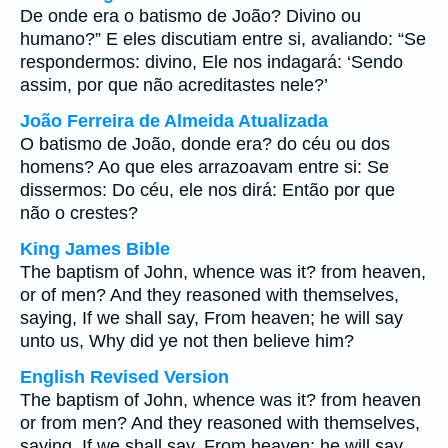
De onde era o batismo de João? Divino ou
humano?” E eles discutiam entre si, avaliando: “Se
respondermos: divino, Ele nos indagará: ‘Sendo
assim, por que não acreditastes nele?’
João Ferreira de Almeida Atualizada
O batismo de João, donde era? do céu ou dos
homens? Ao que eles arrazoavam entre si: Se
dissermos: Do céu, ele nos dirá: Então por que
não o crestes?
King James Bible
The baptism of John, whence was it? from heaven,
or of men? And they reasoned with themselves,
saying, If we shall say, From heaven; he will say
unto us, Why did ye not then believe him?
English Revised Version
The baptism of John, whence was it? from heaven
or from men? And they reasoned with themselves,
saying, If we shall say, From heaven; he will say