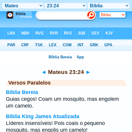
Bíblia
>
Mateus
>
Capítulo 23
> Verso 24
◄
Mateus 23:24
►
Versos Paralelos
Bíblia Bereia
Guias cegos! Coam um mosquito, mas engolem
um camelo.
Bíblia King James Atualizada
Líderes insensíveis! Pois coais o pequeno
mosquito, mas engolis um camelo!