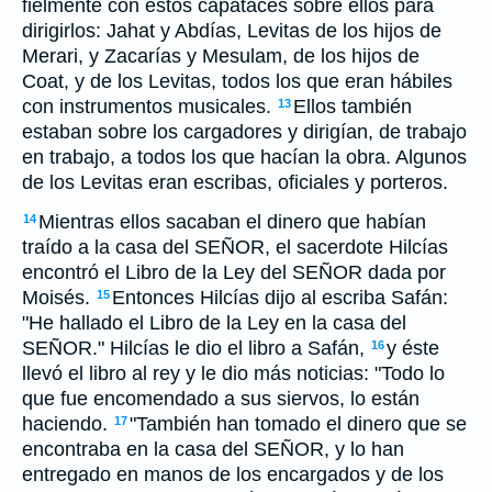
fielmente con estos capataces sobre ellos para
dirigirlos: Jahat y Abdías, Levitas de los hijos de
Merari, y Zacarías y Mesulam, de los hijos de
Coat, y de los Levitas, todos los que eran hábiles
con instrumentos musicales.
Ellos también
13
estaban sobre los cargadores y dirigían, de trabajo
en trabajo, a todos los que hacían la obra. Algunos
de los Levitas eran escribas, oficiales y porteros.
Mientras ellos sacaban el dinero que habían
14
traído a la casa del SEÑOR, el sacerdote Hilcías
encontró el Libro de la Ley del SEÑOR dada por
Moisés.
Entonces Hilcías dijo al escriba Safán:
15
"He hallado el Libro de la Ley en la casa del
SEÑOR." Hilcías le dio el libro a Safán,
y éste
16
llevó el libro al rey y le dio más noticias: "Todo lo
que fue encomendado a sus siervos, lo están
haciendo.
"También han tomado el dinero que se
17
encontraba en la casa del SEÑOR, y lo han
entregado en manos de los encargados y de los