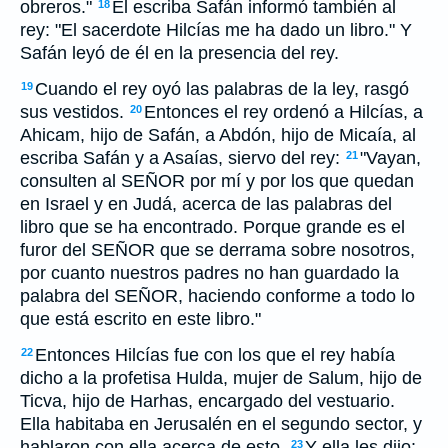
obreros."
El escriba Safán informó también al
18
rey: "El sacerdote Hilcías me ha dado un libro." Y
Safán leyó de él en la presencia del rey.
Cuando el rey oyó las palabras de la ley, rasgó
19
sus vestidos.
Entonces el rey ordenó a Hilcías, a
20
Ahicam, hijo de Safán, a Abdón, hijo de Micaía, al
escriba Safán y a Asaías, siervo del rey:
"Vayan,
21
consulten al SEÑOR por mí y por los que quedan
en Israel y en Judá, acerca de las palabras del
libro que se ha encontrado. Porque grande es el
furor del SEÑOR que se derrama sobre nosotros,
por cuanto nuestros padres no han guardado la
palabra del SEÑOR, haciendo conforme a todo lo
que está escrito en este libro."
Entonces Hilcías fue con los que el rey había
22
dicho a la profetisa Hulda, mujer de Salum, hijo de
Ticva, hijo de Harhas, encargado del vestuario.
Ella habitaba en Jerusalén en el segundo sector, y
hablaron con ella acerca de esto.
Y ella les dijo:
23