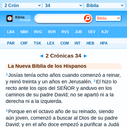
Biblia
>
NBLH
> 2 Crónicas 34
◄
2 Crónicas 34
►
La Nueva Biblia de los Hispanos
Josías tenía ocho años cuando comenzó a reinar,
1
y reinó treinta y un años en Jerusalén.
El hizo lo
2
recto ante los ojos del SEÑOR y anduvo en los
caminos de su padre David; no se apartó ni a la
derecha ni a la izquierda.
Porque en el octavo año de su reinado, siendo
3
aún joven, comenzó a buscar al Dios de su padre
David; y en el año doce empezó a purificar a Judá