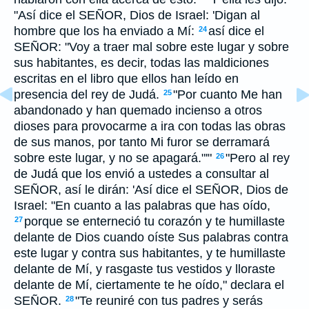
"Así dice el SEÑOR, Dios de Israel: 'Digan al
hombre que los ha enviado a Mí:
así dice el
24
SEÑOR: "Voy a traer mal sobre este lugar y sobre
sus habitantes, es decir, todas las maldiciones
escritas en el libro que ellos han leído en
presencia del rey de Judá.
"Por cuanto Me han
25
abandonado y han quemado incienso a otros
dioses para provocarme a ira con todas las obras
de sus manos, por tanto Mi furor se derramará
sobre este lugar, y no se apagará."'"
"Pero al rey
26
de Judá que los envió a ustedes a consultar al
SEÑOR, así le dirán: 'Así dice el SEÑOR, Dios de
Israel: "En cuanto a las palabras que has oído,
porque se enterneció tu corazón y te humillaste
27
delante de Dios cuando oíste Sus palabras contra
este lugar y contra sus habitantes, y te humillaste
delante de Mí, y rasgaste tus vestidos y lloraste
delante de Mí, ciertamente te he oído," declara el
SEÑOR.
"Te reuniré con tus padres y serás
28