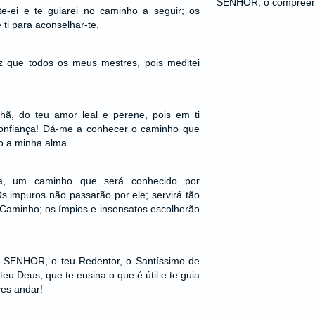
SENHOR, o compreen
te-ei e te guiarei no caminho a seguir; os
ti para aconselhar-te.
z que todos os meus mestres, pois meditei
ã, do teu amor leal e perene, pois em ti
confiança! Dá-me a conhecer o caminho que
evo a minha alma.…
da, um caminho que será conhecido por
 impuros não passarão por ele; servirá tão
Caminho; os ímpios e insensatos escolherão
o SENHOR, o teu Redentor, o Santíssimo de
 teu Deus, que te ensina o que é útil e te guia
es andar!