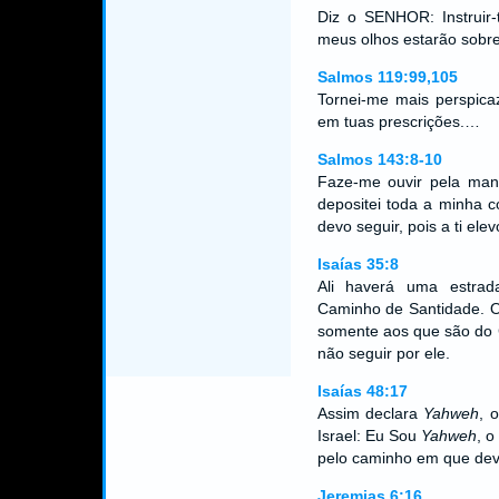
Diz o SENHOR: Instruir-
meus olhos estarão sobre 
Salmos 119:99,105
Tornei-me mais perspica
em tuas prescrições.…
Salmos 143:8-10
Faze-me ouvir pela manh
depositei toda a minha 
devo seguir, pois a ti el
Isaías 35:8
Ali haverá uma estra
Caminho de Santidade. Os
somente aos que são do 
não seguir por ele.
Isaías 48:17
Assim declara
Yahweh
, 
Israel: Eu Sou
Yahweh
, o
pelo caminho em que dev
Jeremias 6:16