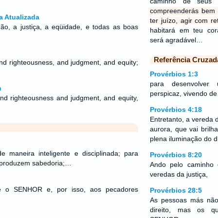
caminho de seus 
compreenderás bem o 
a Atualizada
ter juízo, agir com re
ão, a justiça, a eqüidade, e todas as boas
habitará em teu co
será agradável…
Referência Cruzad
nd righteousness, and judgment, and equity;
Provérbios 1:3
para desenvolver 
n
perspicaz, vivendo de
nd righteousness and judgment, and equity,
Provérbios 4:18
Entretanto, a vereda 
aurora, que vai bril
plena iluminação do d
e maneira inteligente e disciplinada; para
Provérbios 8:20
 produzem sabedoria;…
Ando pelo caminho 
veredas da justiça,
o é o SENHOR e, por isso, aos pecadores
Provérbios 28:5
As pessoas más não
direito, mas os