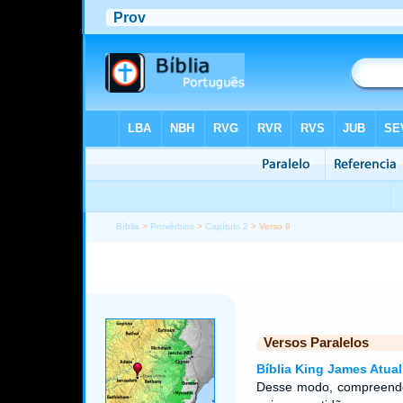
Bíblia
>
Provérbios
>
Capítulo 2
> Verso 9
Versos Paralelos
Bíblia King James Atual
Desse modo, compreenderá