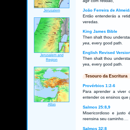
agir com retidão,
João Ferreira de Almeid
Então entenderás a retid
veredas.
King James Bible
Then shalt thou understa
yea
, every good path.
English Revised Versio
Then shalt thou understa
yea, every good path.
Tesouro da Escritura
Provérbios 1:2-6
Para aprender a viver d
entender os ensinos que
Salmos 25:8,9
Misericordioso e just
reensina seu caminho.…
Salmos 32:8