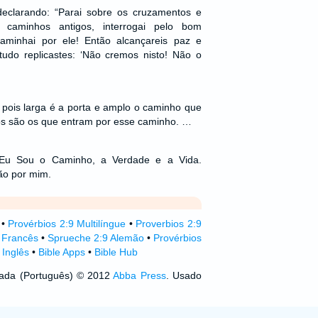
clarando: “Parai sobre os cruzamentos e
s caminhos antigos, interrogai pelo bom
aminhai por ele! Então alcançareis paz e
udo replicastes: ‘Não cremos nisto! Não o
a, pois larga é a porta e amplo o caminho que
os são os que entram por esse caminho. …
 “Eu Sou o Caminho, a Verdade e a Vida.
ão por mim.
•
Provérbios 2:9 Multilíngue
•
Proverbios 2:9
 Francês
•
Sprueche 2:9 Alemão
•
Provérbios
 Inglês
•
Bible Apps
•
Bible Hub
izada (Português) © 2012
Abba Press
. Usado