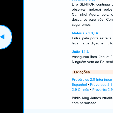
E o SENHOR continua de
observai; indagai pelo
Caminho! Agora, pois, c
descanso para vós. Cont
seguiremos!’
Mateus 7:13,14
Entrai pela porta estreit
levam à perdição, e muit
João 14:6
Assegurou-lhes Jesus:
Ninguém vem ao Pai sen
Ligações
Provérbios 2:9 Interlinear
Espanhol
•
Proverbes 2:9
2:9 Chinês
•
Proverbs 2:9
Bíblia King James Atual
com permissão.