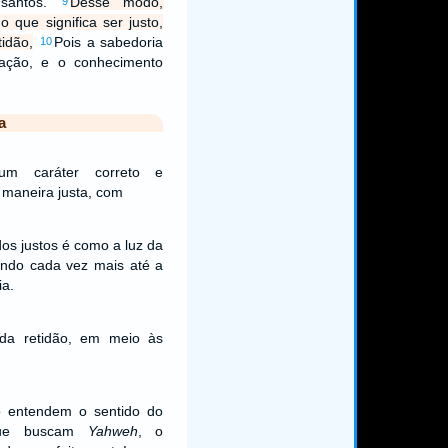
santos.
Desse modo,
9
que significa ser justo,
tidão,
Pois a sabedoria
10
ração, e o conhecimento
a
um caráter correto e
 maneira justa, com
dos justos é como a luz da
hando cada vez mais até a
ia.
da retidão, em meio às
 entendem o sentido do
 que buscam
Yahweh
, o