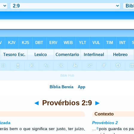
◄
Provérbios 2:9
►
Contexto
izada
Provérbios 2
s bem o que significa ser justo, ter juízo,
…
pois guarda os pa
8