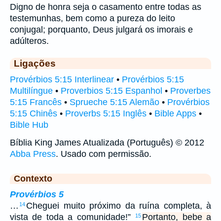
Digno de honra seja o casamento entre todas as
testemunhas, bem como a pureza do leito
conjugal; porquanto, Deus julgará os imorais e
adúlteros.
Ligações
Provérbios 5:15 Interlinear
•
Provérbios 5:15
Multilíngue
•
Proverbios 5:15 Espanhol
•
Proverbes
5:15 Francês
•
Sprueche 5:15 Alemão
•
Provérbios
5:15 Chinês
•
Proverbs 5:15 Inglês
•
Bible Apps
•
Bible Hub
Bíblia King James Atualizada (Português) © 2012
Abba Press
. Usado com permissão.
Contexto
Provérbios 5
…
Cheguei muito próximo da ruína completa, à
14
vista de toda a comunidade!”
Portanto, bebe a
15