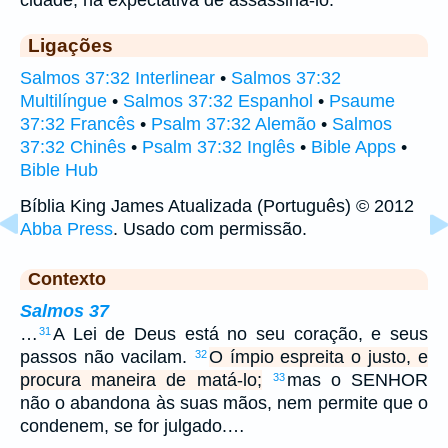
Ligações
Salmos 37:32 Interlinear
•
Salmos 37:32
Multilíngue
•
Salmos 37:32 Espanhol
•
Psaume
37:32 Francês
•
Psalm 37:32 Alemão
•
Salmos
37:32 Chinês
•
Psalm 37:32 Inglês
•
Bible Apps
•
Bible Hub
Bíblia King James Atualizada (Português) © 2012
Abba Press
. Usado com permissão.
Contexto
Salmos 37
…
A Lei de Deus está no seu coração, e seus
31
passos não vacilam.
O ímpio espreita o justo, e
32
procura maneira de matá-lo;
mas o SENHOR
33
não o abandona às suas mãos, nem permite que o
condenem, se for julgado.…