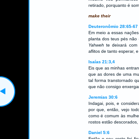
retirado, porquanto é so
make their
Deuteronômio 28:65-67
Em meio a essas nações p
planta dos teus pés não 
Yahweh
te deixará com 
aflitos de tanto esperar,
Isaías 21:3,4
Eis que as minhas entran
que as dores de uma mul
tal forma transtornado q
que não consigo enxerga
Jeremias 30:6
Indagai, pois, e conside
por que, então, vejo to
como é comum às mulhere
rostos estão descorados,
Daniel 5:6
Então o seu rosto foi fi