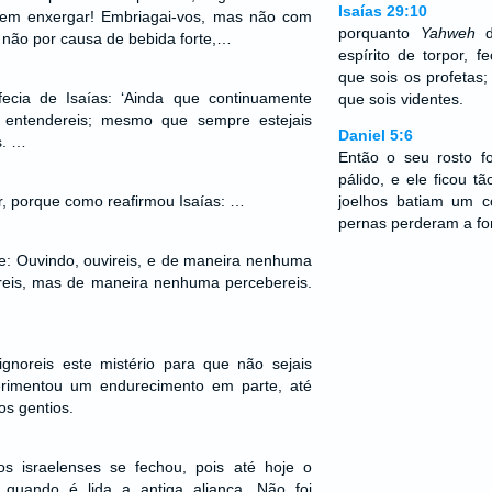
Isaías 29:10
em enxergar! Embriagai-vos, mas não com
porquanto
Yahweh
d
a não por causa de bebida forte,…
espírito de torpor, 
que sois os profetas;
ecia de Isaías: ‘Ainda que continuamente
que sois videntes.
s entendereis; mesmo que sempre estejais
Daniel 5:6
s. …
Então o seu rosto f
pálido, e ele ficou 
, porque como reafirmou Isaías: …
joelhos batiam um c
pernas perderam a for
lhe: Ouvindo, ouvireis, e de maneira nenhuma
ereis, mas de maneira nenhuma percebereis.
gnoreis este mistério para que não sejais
erimentou um endurecimento em parte, até
os gentios.
s israelenses se fechou, pois até hoje o
uando é lida a antiga aliança. Não foi