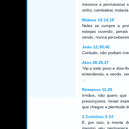
mesmos e permanecei s
vinho, cambaleai, todavi
Mateus 13:14,15
Neles se cumpre a prof
estejais ouvindo, jamai
vendo, nunca perceberei
João 12:39,40
Contudo, não podiam crer
Atos 28:26,27
‘Vai a este povo e dize-
entendereis; e vendo, v
…
Romanos 11:25
Irmãos, não quero que i
presunçosos: Israel exp
que chegue a plenitude d
2 Coríntios 3:14
E, por isso, a mente do
mesmo véu permanece q