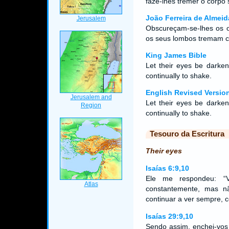
faze-lhes tremer o corpo
João Ferreira de Almeid
Obscureçam-se-lhes os o
os seus lombos tremam 
King James Bible
Let their eyes be darken
continually to shake.
English Revised Versio
Let their eyes be darken
continually to shake.
Tesouro da Escritura
Their eyes
Isaías 6:9,10
Ele me respondeu: “V
constantemente, mas n
continuar a ver sempre, 
Isaías 29:9,10
Sendo assim, enchei-vos 