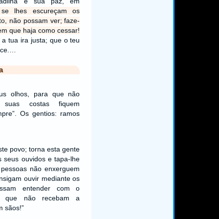
adilha e sua paz, em
se lhes escureçam os
to, não possam ver; faze-
sem que haja como cessar!
a tua ira justa; que o teu
nce.…
a
us olhos, para que não
 suas costas fiquem
pre”. Os gentios: ramos
te povo; torna esta gente
s seus ouvidos e tapa-lhe
s pessoas não enxerguem
nsigam ouvir mediante os
ossam entender com o
e que não recebam a
m sãos!”