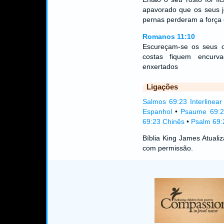
apavorado que os seus j
pernas perderam a força 
Romanos 11:10
Escureçam-se os seus o
costas fiquem encurv
enxertados
Ligações
Salmos 69:23 Interlinear
Espanhol
•
Psaume 69:2
69:23 Chinês
•
Psalm 69:
Bíblia King James Atual
com permissão.