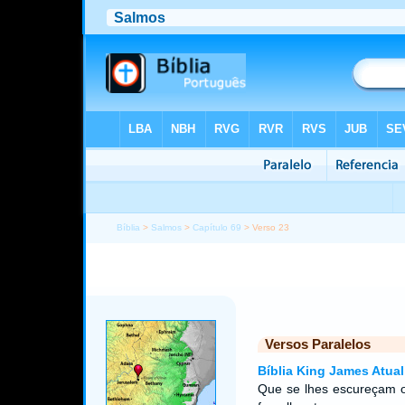
Bíblia
>
Salmos
>
Capítulo 69
> Verso 23
Versos Paralelos
Bíblia King James Atual
Que se lhes escureçam o