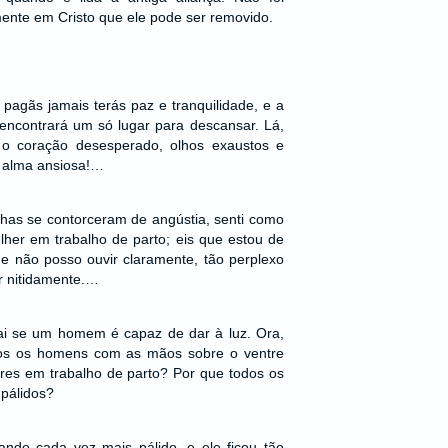
mente em Cristo que ele pode ser removido.
agãs jamais terás paz e tranquilidade, e a
encontrará um só lugar para descansar. Lá,
o coração desesperado, olhos exaustos e
 e alma ansiosa!…
has se contorceram de angústia, senti como
her em trabalho de parto; eis que estou de
ue não posso ouvir claramente, tão perplexo
r nitidamente.…
rai se um homem é capaz de dar à luz. Ora,
dos os homens com as mãos sobre o ventre
s em trabalho de parto? Por que todos os
 pálidos?
cando cada vez mais pálido, e ele ficou tão