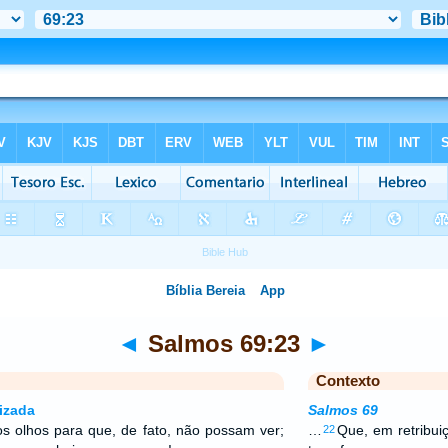
◄
Salmos 69:23
►
Contexto
izada
Salmos 69
s olhos para que, de fato, não possam ver;
…
Que, em retribui
22