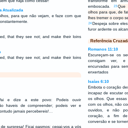
 sem que haja como cessar!
transforme em arm
emboscada.
Que 
23
a Atualizada
olhos para que, de fa
lhos, para que não vejam, e faze com que
lhes tremer o corpo 
constantemente.
Despeja sobre eles 
24
furor ardente os alca
ed, that they see not; and make their loins
Referência Cruzad
Romanos 11:10
n
Escureçam-se os se
ed, that they see not; and make their loins
consigam ver, e
encurvadas para sem
enxertados
Isaías 6:10
Embota o coração des
incapaz de escutar o
os olhos. Que essa
ai e dize a este povo: Podeis ouvir
com os olhos, não co
ão haveis de compreender; podeis ver e
ouvidos, e não p
contudo jamais percebereis!…
coração, a fim d
conversão e se torne
de surpresa! Ficai pasmos; cegai-vos a vós