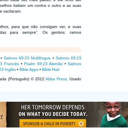
oelhos batiam um contra o outro e as suas
e vacilaram.
lhos, para que não consigam ver, e suas
adas para sempre”. Os gentios: ramos
•
Salmos 69:23 Multilíngue
•
Salmos 69:23
3 Francês
•
Psalm 69:23 Alemão
•
Salmos
23 Inglês
•
Bible Apps
•
Bible Hub
izada (Português) © 2012
Abba Press
. Usado