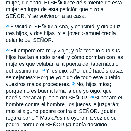
mujer, diciendo: El SEÑOR te dé simiente de esta
mujer en lugar de esta petición que hizo al
SEÑOR. Y se volvieron a su casa.
Y visitó el SEÑOR a Ana, y concibió, y dio a luz
21
tres hijos, y dos hijas. Y el joven Samuel crecía
delante del SEÑOR.
Elí empero era muy viejo, y oía todo lo que sus
22
hijos hacían a todo Israel, y cómo dormían con las
mujeres que velaban a la puerta del tabernáculo
del testimonio.
Y les dijo: ¿Por qué hacéis cosas
23
semejantes? Porque yo oigo de todo este pueblo
vuestros malos procederes.
No, hijos míos;
24
porque no es buena fama la que yo oigo; que
hacéis pecar al pueblo del SEÑOR.
Si pecare el
25
hombre contra el hombre, los jueces le juzgarán;
mas si alguno pecare contra el SEÑOR, ¿quién
rogará por él? Mas
ellos
no oyeron la voz de su
padre, porque el SEÑOR
ya
había decidido