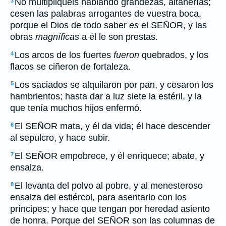
No multipliquéis hablando grandezas, altanerías;
3
cesen las palabras arrogantes de vuestra boca,
porque el Dios de todo saber
es
el SEÑOR, y las
obras
magníficas
a él le son prestas.
Los arcos de los fuertes
fueron
quebrados, y los
4
flacos se ciñeron de fortaleza.
Los saciados se alquilaron por pan, y cesaron los
5
hambrientos; hasta dar a luz siete la estéril, y la
que tenía muchos hijos enfermó.
El SEÑOR mata, y él da vida; él hace descender
6
al sepulcro, y hace subir.
El SEÑOR empobrece, y él enriquece; abate, y
7
ensalza.
El levanta del polvo al pobre, y al menesteroso
8
ensalza del estiércol, para asentarlo con los
príncipes; y hace que tengan por heredad asiento
de honra. Porque del SEÑOR son las columnas de