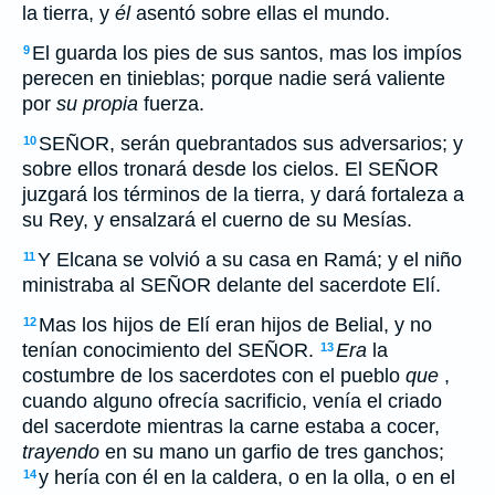
la tierra, y
él
asentó sobre ellas el mundo.
El guarda los pies de sus santos, mas los impíos
9
perecen en tinieblas; porque nadie será valiente
por
su propia
fuerza.
SEÑOR, serán quebrantados sus adversarios; y
10
sobre ellos tronará desde los cielos. El SEÑOR
juzgará los términos de la tierra, y dará fortaleza a
su Rey, y ensalzará el cuerno de su Mesías.
Y Elcana se volvió a su casa en Ramá; y el niño
11
ministraba al SEÑOR delante del sacerdote Elí.
Mas los hijos de Elí eran hijos de Belial, y no
12
tenían conocimiento del SEÑOR.
Era
la
13
costumbre de los sacerdotes con el pueblo
que
,
cuando alguno ofrecía sacrificio, venía el criado
del sacerdote mientras la carne estaba a cocer,
trayendo
en su mano un garfio de tres ganchos;
y hería con él en la caldera, o en la olla, o en el
14