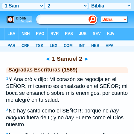
Biblia
>
SEV
> 1 Samuel 2
◄
1 Samuel 2
►
Sagradas Escrituras (1569)
Y Ana oró y dijo: Mi corazón se regocija en el
1
SEÑOR, mi cuerno es ensalzado en el SEÑOR; mi
boca se ensanchó sobre mis enemigos, por cuanto
me alegré en tu salud.
No hay santo como el SEÑOR; porque no
hay
2
ninguno
fuera de ti; y no
hay
Fuerte como el Dios
nuestro.