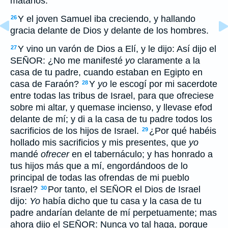
matarlos.
Y el joven Samuel iba creciendo, y hallando
26
gracia delante de Dios y delante de los hombres.
Y vino un varón de Dios a Elí, y le dijo: Así dijo el
27
SEÑOR: ¿No me manifesté
yo
claramente a la
casa de tu padre, cuando estaban en Egipto en
casa de Faraón?
Y
yo
le escogí por mi sacerdote
28
entre todas las tribus de Israel, para que ofreciese
sobre mi altar, y quemase incienso, y llevase efod
delante de mí; y di a la casa de tu padre todos los
sacrificios de los hijos de Israel.
¿Por qué habéis
29
hollado mis sacrificios y mis presentes, que
yo
mandé
ofrecer
en el tabernáculo; y has honrado a
tus hijos más que a mí, engordándoos de lo
principal de todas las ofrendas de mi pueblo
Israel?
Por tanto, el SEÑOR el Dios de Israel
30
dijo:
Yo
había dicho que tu casa y la casa de tu
padre andarían delante de mí perpetuamente; mas
ahora dijo el SEÑOR: Nunca yo tal haga, porque