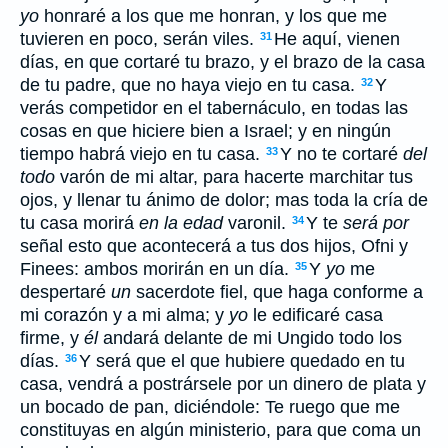
yo
honraré a los que me honran, y los que me
tuvieren en poco, serán viles.
He aquí, vienen
31
días, en que cortaré tu brazo, y el brazo de la casa
de tu padre, que no haya viejo en tu casa.
Y
32
verás competidor en el tabernáculo, en todas las
cosas en que hiciere bien a Israel; y en ningún
tiempo habrá viejo en tu casa.
Y no te cortaré
del
33
todo
varón de mi altar, para hacerte marchitar tus
ojos, y llenar tu ánimo de dolor; mas toda la cría de
tu casa morirá
en la edad
varonil.
Y te
será por
34
señal esto que acontecerá a tus dos hijos, Ofni y
Finees: ambos morirán en un día.
Y
yo
me
35
despertaré
un
sacerdote fiel, que haga conforme a
mi corazón y a mi alma; y
yo
le edificaré casa
firme, y
él
andará delante de mi Ungido todo los
días.
Y será que el que hubiere quedado en tu
36
casa, vendrá a postrársele por un dinero de plata y
un bocado de pan, diciéndole: Te ruego que me
constituyas en algún ministerio, para que coma un