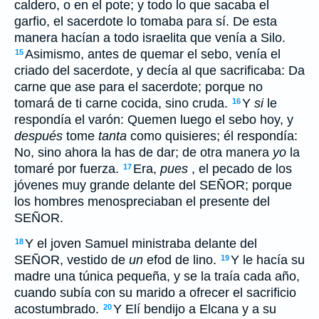
caldero, o en el pote; y todo lo que sacaba el
garfio, el sacerdote lo tomaba para sí. De esta
manera hacían a todo israelita que venía a Silo.
Asimismo, antes de quemar el sebo, venía el
15
criado del sacerdote, y decía al que sacrificaba: Da
carne que ase para el sacerdote; porque no
tomará de ti carne cocida, sino cruda.
Y
si
le
16
respondía el varón: Quemen luego el sebo hoy, y
después
tome
tanta
como quisieres; él respondía:
No, sino ahora la has de dar; de otra manera
yo
la
tomaré por fuerza.
Era,
pues
, el pecado de los
17
jóvenes muy grande delante del SEÑOR; porque
los hombres menospreciaban el presente del
SEÑOR.
Y el joven Samuel ministraba delante del
18
SEÑOR, vestido de
un
efod de lino.
Y le hacía su
19
madre una túnica pequeña, y se la traía cada año,
cuando subía con su marido a ofrecer el sacrificio
acostumbrado.
Y Elí bendijo a Elcana y a su
20