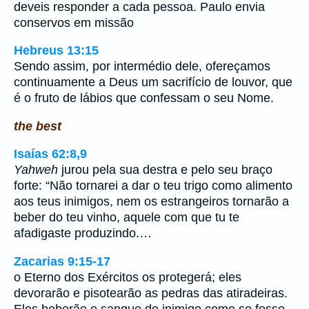
deveis responder a cada pessoa. Paulo envia
conservos em missão
Hebreus 13:15
Sendo assim, por intermédio dele, ofereçamos
continuamente a Deus um sacrifício de louvor, que
é o fruto de lábios que confessam o seu Nome.
the best
Isaías 62:8,9
Yahweh
jurou pela sua destra e pelo seu braço
forte: “Não tornarei a dar o teu trigo como alimento
aos teus inimigos, nem os estrangeiros tornarão a
beber do teu vinho, aquele com que tu te
afadigaste produzindo.…
Zacarias 9:15-17
o Eterno dos Exércitos os protegerá; eles
devorarão e pisotearão as pedras das atiradeiras.
Eles beberão o sangue do inimigo como se fosse