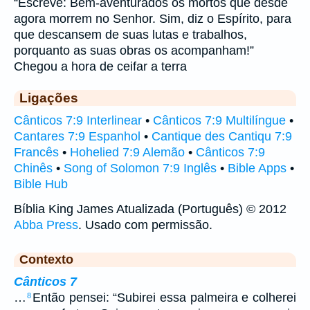
“Escreve: Bem-aventurados os mortos que desde
agora morrem no Senhor. Sim, diz o Espírito, para
que descansem de suas lutas e trabalhos,
porquanto as suas obras os acompanham!”
Chegou a hora de ceifar a terra
Ligações
Cânticos 7:9 Interlinear
•
Cânticos 7:9 Multilíngue
•
Cantares 7:9 Espanhol
•
Cantique des Cantiqu 7:9
Francês
•
Hohelied 7:9 Alemão
•
Cânticos 7:9
Chinês
•
Song of Solomon 7:9 Inglês
•
Bible Apps
•
Bible Hub
Bíblia King James Atualizada (Português) © 2012
Abba Press
. Usado com permissão.
Contexto
Cânticos 7
…
Então pensei: “Subirei essa palmeira e colherei
8