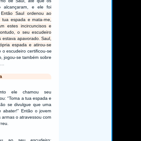
rno de Saul, até que os
 o alcançaram, e ele foi
Então Saul ordenou ao
4
a tua espada e mata-me,
m estes incircuncisos e
ntudo, o seu escudeiro
s estava apavorado. Saul,
ópria espada e atirou-se
 o escudeiro certificou-se
o, jogou-se também sobre
.…
a
to ele chamou seu
nou: “Toma a tua espada e
não se divulgue que uma
 abater!” Então o jovem
s armas o atravessou com
rreu.
ou ao seu escudeiro: