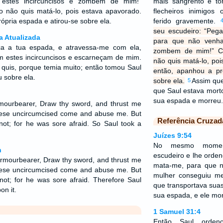
estes incircuncisos e zombem de mim!”
mais sangrento e to
o não quis matá-lo, pois estava apavorado.
flecheiros inimigos
ópria espada e atirou-se sobre ela.
ferido gravemente.
seu escudeiro: “Peg
a Atualizada
para que não venha
ca a tua espada, e atravessa-me com ela,
zombem de mim!” Co
 estes incircuncisos e escarneçam de mim.
não quis matá-lo, poi
quis, porque temia muito; então tomou Saul
então, apanhou a pr
ou sobre ela.
sobre ela.
Assim que
5
que Saul estava mort
sua espada e morreu
rmourbearer, Draw thy sword, and thrust me
these uncircumcised come and abuse me. But
Referência Cruzad
ot; for he was sore afraid. So Saul took a
Juízes 9:54
No mesmo momen
n
escudeiro e lhe orde
armourbearer, Draw thy sword, and thrust me
mata-me, para que 
these uncircumcised come and abuse me. But
mulher conseguiu me
ot; for he was sore afraid. Therefore Saul
que transportava sua
on it.
sua espada, e ele mo
1 Samuel 31:4
Então Saul orden