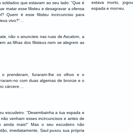
estava morto, jog
s soldados que estavam ao seu lado: “Que é
espada e morreu.
 matar esse filisteu e desagravar a ofensa
l? Quem é esse filisteu incircunciso para
 Deus vivo?”…
ate, não o anuncieis nas ruas de Ascalom, a
em as filhas dos filisteus nem se alegrem as
s o prenderam, furaram-lhe os olhos e o
rraram-no com duas algemas de bronze e o
no cárcere.…
eu escudeiro: “Desembainha a tua espada e
 não venham esses incircuncisos e antes de
 ainda mais!” Mas o seu escudeiro não
tão, imediatamente, Saul puxou sua própria