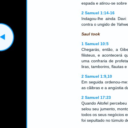
espada e atirou-se sobre 
2 Samuel 1:14-16
Indagou-lhe ainda Davi
contra o ungido de
Yahw
Saul took
1 Samuel 10:5
Chegarás, então, a Gib
filisteus, e acontecerá 
uma confraria de profet
liras, tamborins, flautas 
2 Samuel 1:9,10
Em seguida ordenou-me:
as cãibras e a angústia d
2 Samuel 17:23
Quando Aitofel percebeu 
selou seu jumento, monto
todos os seus negócios e
foi sepultado no túmulo d