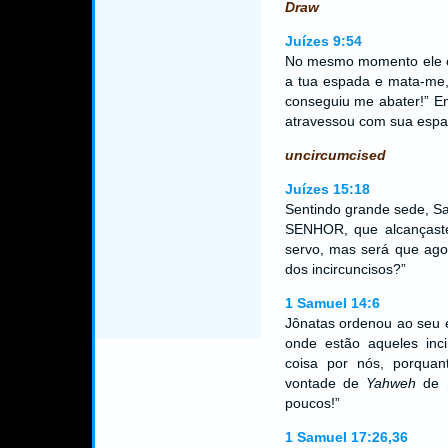
Draw
Juízes 9:54
No mesmo momento ele c
a tua espada e mata-me,
conseguiu me abater!” E
atravessou com sua espad
uncircumcised
Juízes 15:18
Sentindo grande sede, S
SENHOR, que alcançaste 
servo, mas será que ago
dos incircuncisos?”
1 Samuel 14:6
Jônatas ordenou ao seu 
onde estão aqueles inc
coisa por nós, porqua
vontade de
Yahweh
de n
poucos!”
1 Samuel 17:26,36