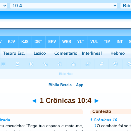
◄
1 Crônicas 10:4
►
Contexto
izada
1 Crônicas 10
eu escudeiro: “Pega tua espada e mata-me,
…
O combate foi se
3