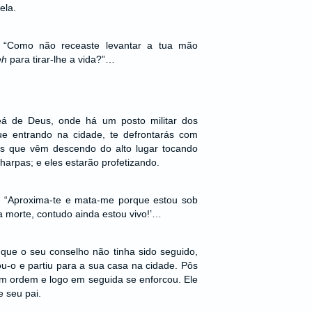
ela.
: “Como não receaste levantar a tua mão
eh
para tirar-lhe a vida?”…
eá de Deus, onde há um posto militar dos
que entrando na cidade, te defrontarás com
as que vêm descendo do alto lugar tocando
e harpas; e eles estarão profetizando.
 “Aproxima-te e mata-me porque estou sob
a morte, contudo ainda estou vivo!’…
que o seu conselho não tinha sido seguido,
u-o e partiu para a sua casa na cidade. Pôs
m ordem e logo em seguida se enforcou. Ele
e seu pai.