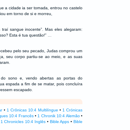
e a cidade ia ser tomada, entrou no castelo
diou em torno de si e morreu,
s traí sangue inocente”. Mas eles alegaram:
sso? Esta é tua questão!” …
cebeu pelo seu pecado, Judas comprou um
ça, seu corpo partiu-se ao meio, e as suas
maram.
u do sono e, vendo abertas as portas do
a espada a fim de se matar, pois concluíra
vessem escapado.
ar
•
1 Crônicas 10:4 Multilíngue
•
1 Crónicas
ques 10:4 Francês
•
1 Chronik 10:4 Alemão
•
•
1 Chronicles 10:4 Inglês
•
Bible Apps
•
Bible