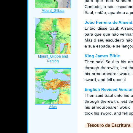
para que não venham 
Contudo, o seu escudeir
Saul, então, apanhou a pr
João Ferreira de Almeid
Então disse Saul: Arran
para que que não venham
Mas o seu escudeiro não 
a sua espada, e se lanç
King James Bible
Then said Saul to his a
through therewith; lest 
his armourbearer would n
sword, and fell upon it.
English Revised Versio
Then said Saul unto his 
through therewith: lest 
his armourbearer would n
took his sword, and fell up
Tesouro da Escritura