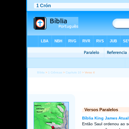
Bíblia
>
1 Crônicas
>
Capítulo 10
> Verso 4
Versos Paralelos
Bíblia King James Atual
Então Saul ordenou ao s