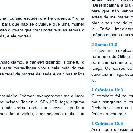
“Desembainha a tua 
para que não venha
antes de me matar m
hamou seu escudeiro e lhe ordenou: “Toma
Mas o seu escudeiro
 para que não se divulgue que uma mulher
lo. Então, imediat
ntão o jovem que transportava suas armas o
própria espada e atiro
a, e ele morreu.
2 Samuel 1:6
E o jovem lhe explico
no monte de Gilboa, 
ansão clamou a
Yahweh
dizendo: “Foste tu, ó
Saul cambaleando, a
esta maravilhosa vitória pela mão do teu
lança. Os carros de
ra terei de morrer de sede e cair nas mãos
cavalaria inimiga es
lo.
1 Crônicas 10:3
escudeiro: “Vamos, avançaremos até o lugar
O combate foi se t
ircuncisos. Talvez o SENHOR faça alguma
mais sangrento e to
nto não existe nada que possa impedir a
flecheiros inimigos
os dar a vitória, quer sejamos muitos ou
ferido gravemente.
1 Crônicas 10:5
Assim que o escudeir