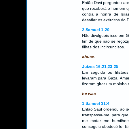
Então Davi perguntou ao
que receberá o homem que
contra a honra de Israe
desafiar os exércitos do
2 Samuel 1:20
Não divulgueis isso em G
fim de que não se regozij
filhas dos incircuncisos.
abuse.
Juízes 16:21,23-25
Em seguida os filisteu
levaram para Gaza. Ama
fizeram girar um moinho 
he was
1 Samuel 31:4
Então Saul ordenou ao s
transpassa-me, para que
me matar me humilhem
conseguiu obedecê-lo. En