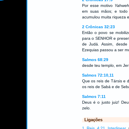
Por esse motivo
Yahweh
em suas mãos; e todo 
acumulou muita riqueza e 
2 Crônicas 32:23
Então o povo se mobiliz
para o SENHOR e present
de Judá. Assim, desde 
Ezequias passou a ser mu
Salmos 68:29
desde teu templo, em Jer
Salmos 72:10,11
Que os reis de Társis e d
os reis de Sabá e de Seb
Salmos 7:11
Deus é o justo juiz! De
zelo.
Ligações
1 Reis 4:21 Interlinear