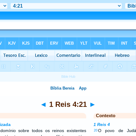
◄
1 Reis 4:21
►
Contexto
izada
1 Reis 4
omínio sobre todos os reinos existentes
O povo de Judá
20