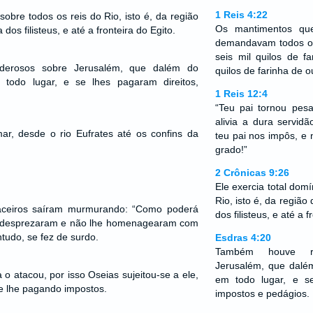
1 Reis 4:22
 sobre todos os reis do Rio, isto é, da região
Os mantimentos qu
 dos filisteus, e até a fronteira do Egito.
demandavam todos os
seis mil quilos de fa
derosos sobre Jerusalém, que dalém do
quilos de farinha de o
todo lugar, e se lhes pagaram direitos,
1 Reis 12:4
“Teu pai tornou pes
alivia a dura servi
r, desde o rio Eufrates até os confins da
teu pai nos impôs, e
grado!”
2 Crônicas 9:26
Ele exercia total domí
Rio, isto é, da região 
uaceiros saíram murmurando: “Como poderá
dos filisteus, e até a f
 o desprezaram e não lhe homenagearam com
tudo, se fez de surdo.
Esdras 4:20
Também houve re
Jerusalém, que dalé
a o atacou, por isso Oseias sujeitou-se a ele,
em todo lugar, e se
e lhe pagando impostos.
impostos e pedágios.