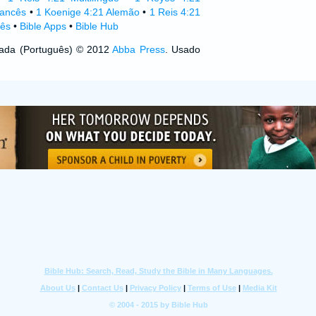
rancês
•
1 Koenige 4:21 Alemão
•
1 Reis 4:21
lês
•
Bible Apps
•
Bible Hub
izada (Português) © 2012
Abba Press
. Usado