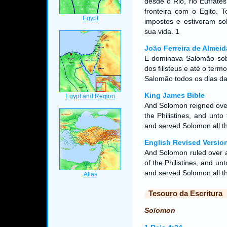
desde o Rio, rio Eufrates
fronteira com o Egito. 
impostos e estiveram s
sua vida. 1
João Ferreira de Almeid
E dominava Salomão sobr
dos filisteus e até o term
Salomão todos os dias d
King James Bible
And Solomon reigned over 
the Philistines, and unto
and served Solomon all the
English Revised Versio
And Solomon ruled over a
of the Philistines, and un
and served Solomon all the
Tesouro da Escritura
Solomon