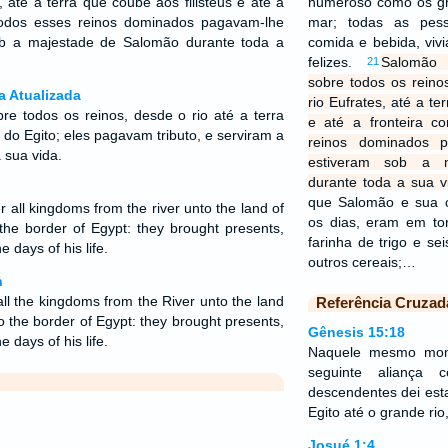
, até a terra que coube aos filisteus e até a
numeroso como os gr
Todos esses reinos dominados pagavam-lhe
mar; todas as pes
ob a majestade de Salomão durante toda a
comida e bebida, vi
felizes.
Salomão 
21
sobre todos os reino
a Atualizada
rio Eufrates, até a te
e todos os reinos, desde o rio até a terra
e até a fronteira c
o do Egito; eles pagavam tributo, e serviram a
reinos dominados 
a sua vida.
estiveram sob a 
durante toda a sua v
que Salomão e sua 
all kingdoms from the river unto the land of
os dias, eram em tor
 the border of Egypt: they brought presents,
farinha de trigo e sei
 days of his life.
outros cereais;…
n
ll the kingdoms from the River unto the land
Referência Cruzad
to the border of Egypt: they brought presents,
Gênesis 15:18
 days of his life.
Naquele mesmo mo
seguinte aliança 
descendentes dei esta
Egito até o grande rio
Josué 1:4