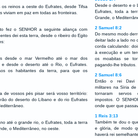
Desde o deserto e o L
os reinos a oeste do Eufrates, desde Tifsa
Eufrates, toda a ter
s viviam em paz em todas as fronteiras.
Grande, o Mediterrâne
2 Samuel 8:2
o fez o SENHOR a seguinte aliança com
Do mesmo modo derro
ntes dei esta terra, desde o ribeiro do Egito
deitar lado a lado n
es:
corda calculando: doi
à execução e um terç
iras desde o mar Vermelho até o mar dos
os moabitas se to
o, e desde o deserto até o Rio, o Eufrates.
pagando-lhe tributos.
ãos os habitantes da terra, para que os
2 Samuel 8:6
Então o rei Davi 
militares na Síria d
 de vossos pés pisar será vosso território:
tornaram servos 
rão do deserto do Líbano e do rio Eufrates
impostos. O SENHOR
Mediterrâneo.
onde quer que passav
1 Reis 3:13
Também te dou o que 
o até o grande rio, o Eufrates, toda a terra
e glória, de modo q
ande, o Mediterrâneo, no oeste.
haverá rei semelhante 