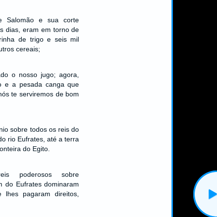
e Salomão e sua corte
 dias, eram em torno de
rinha de trigo e seis mil
utros cereais;
ado o nosso jugo; agora,
dão e a pesada canga que
 nós te serviremos de bom
nio sobre todos os reis do
do rio Eufrates, até a terra
ronteira do Egito.
is poderosos sobre
m do Eufrates dominaram
 lhes pagaram direitos,