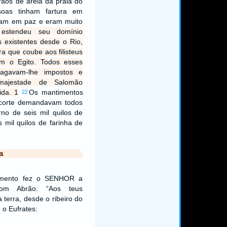
ãos de areia da praia do
soas tinham fartura em
viam em paz e eram muito
estendeu seu domínio
s existentes desde o Rio,
rra que coube aos filisteus
om o Egito. Todos esses
pagavam-lhe impostos e
majestade de Salomão
ida. 1
Os mantimentos
22
corte demandavam todos
no de seis mil quilos de
s mil quilos de farinha de
a
mento fez o SENHOR a
com Abrão: “Aos teus
 terra, desde o ribeiro do
, o Eufrates: