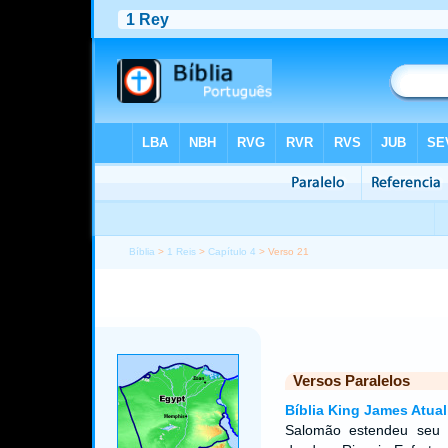
Bíblia
>
1 Reis
>
Capítulo 4
> Verso 21
Versos Paralelos
Bíblia King James Atual
Salomão estendeu seu d