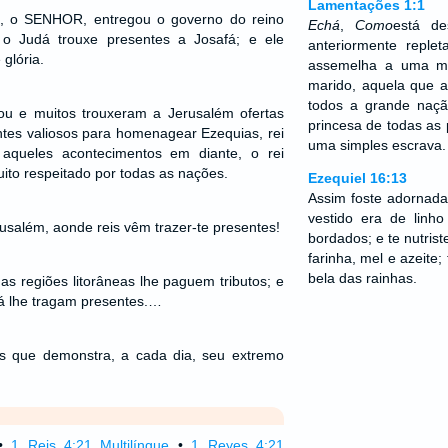
Lamentações 1:1
, o SENHOR, entregou o governo do reino
Echá
,
Como
está de
o Judá trouxe presentes a Josafá; e ele
anteriormente repl
glória.
assemelha a uma m
marido, aquela que a
todos a grande naçã
ou e muitos trouxeram a Jerusalém ofertas
princesa de todas as 
es valiosos para homenagear Ezequias, rei
uma simples escrava.
aqueles acontecimentos em diante, o rei
ito respeitado por todas as nações.
Ezequiel 16:13
Assim foste adornada
vestido era de linh
usalém, aonde reis vêm trazer-te presentes!
bordados; e te nutris
farinha, mel e azeite;
bela das rainhas.
as regiões litorâneas lhe paguem tributos; e
á lhe tragam presentes.…
us que demonstra, a cada dia, seu extremo
•
1 Reis 4:21 Multilíngue
•
1 Reyes 4:21