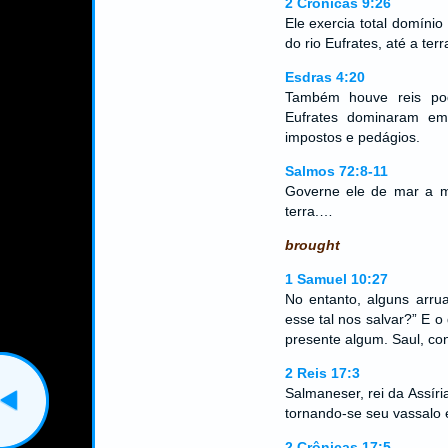
2 Crônicas 9:26
Ele exercia total domínio
do rio Eufrates, até a terra
Esdras 4:20
Também houve reis po
Eufrates dominaram em 
impostos e pedágios.
Salmos 72:8-11
Governe ele de mar a ma
terra.…
brought
1 Samuel 10:27
No entanto, alguns arr
esse tal nos salvar?” E
presente algum. Saul, con
2 Reis 17:3
Salmaneser, rei da Assíri
tornando-se seu vassalo 
2 Crônicas 17:5