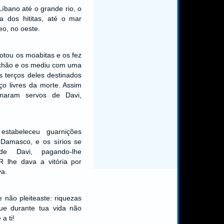
íbano até o grande rio, o
ra dos hititas, até o mar
o, no oeste.
tou os moabitas e os fez
o chão e os mediu com uma
s terços deles destinados
o livres da morte. Assim
rnaram servos de Davi,
estabeleceu guarnições
e Damasco, e os sírios se
de Davi, pagando-lhe
 lhe dava a vitória por
a.
não pleiteaste: riquezas
ue durante tua vida não
a ti!