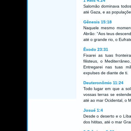
1 Reis 4:24
Salomão dominava todos 
até Gaza, e as populaçõe
Gênesis 15:18
Naquele mesmo moment
Abrão: “Aos teus descende
até o grande rio, o Eufrat
Êxodo 23:31
Fixarei as tuas fronte
filisteus, o Mediterrâne
Entregarei nas tuas m
expulses de diante de ti.
Deuteronômio 11:24
Todo lugar em que a sola
vossas terras se estende
até ao mar Ocidental, o 
Josué 1:4
Desde o deserto e o Líban
dos hititas, até o mar Gr