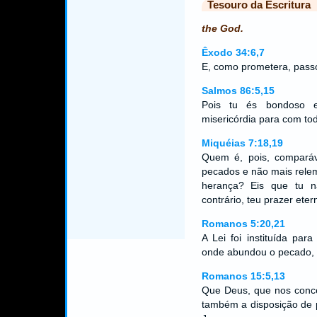
Tesouro da Escritura
the God.
Êxodo 34:6,7
E, como prometera, pass
Salmos 86:5,15
Pois tu és bondoso 
misericórdia para com to
Miquéias 7:18,19
Quem é, pois, comparáv
pecados e não mais rele
herança? Eis que tu n
contrário, teu prazer et
Romanos 5:20,21
A Lei foi instituída par
onde abundou o pecado,
Romanos 15:5,13
Que Deus, que nos conce
também a disposição de 