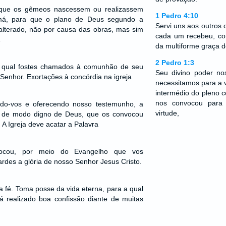
que os gêmeos nascessem ou realizassem
1 Pedro 4:10
má, para que o plano de Deus segundo a
Servi uns aos outros
alterado, não por causa das obras, mas sim
cada um recebeu, co
…
da multiforme graça 
2 Pedro 1:3
o qual fostes chamados à comunhão de seu
Seu divino poder n
 Senhor. Exortações à concórdia na igreja
necessitamos para a v
intermédio do pleno 
nos convocou para 
ndo-vos e oferecendo nosso testemunho, a
virtude,
r de modo digno de Deus, que os convocou
 A Igreja deve acatar a Palavra
ocou, por meio do Evangelho que vos
rdes a glória de nosso Senhor Jesus Cristo.
 fé. Toma posse da vida eterna, para a qual
á realizado boa confissão diante de muitas