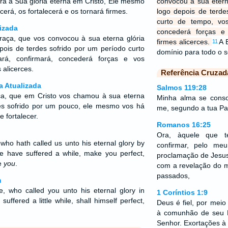
a a Sua glória eterna em Cristo, Ele mesmo
convocou à sua etern
erá, os fortalecerá e os tornará firmes.
logo depois de terde
curto de tempo, vos
izada
concederá forças e
raça, que vos convocou à sua eterna glória
firmes alicerces.
A 
11
pois de terdes sofrido por um período curto
domínio para todo o
ará, confirmará, concederá forças e vos
 alicerces.
Referência Cruzad
a Atualizada
Salmos 119:28
a, que em Cristo vos chamou à sua eterna
Minha alma se conso
des sofrido por um pouco, ele mesmo vos há
me, segundo a tua Pa
 e fortalecer.
Romanos 16:25
Ora, àquele que 
 who hath called us unto his eternal glory by
confirmar, pelo me
 ye have suffered a while, make you perfect,
proclamação de Jesus
le
you
.
com a revelação do m
passados,
n
, who called you unto his eternal glory in
1 Coríntios 1:9
suffered a little while, shall himself perfect,
Deus é fiel, por mei
à comunhão de seu F
Senhor. Exortações à 