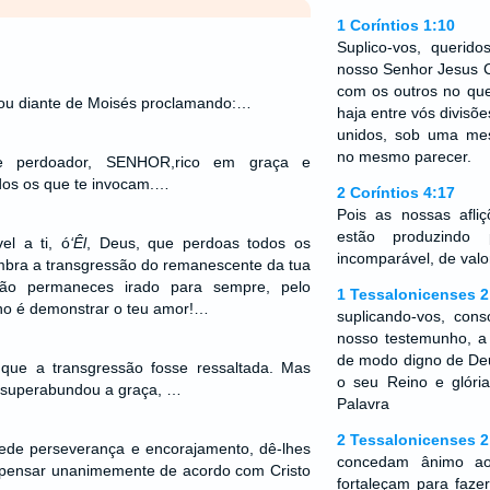
1 Coríntios 1:10
Suplico-vos, querid
nosso Senhor Jesus C
com os outros no que
ou diante de Moisés proclamando:…
haja entre vós divisõe
unidos, sob uma me
no mesmo parecer.
e perdoador, SENHOR,rico em graça e
dos os que te invocam.…
2 Coríntios 4:17
Pois as nossas afli
estão produzindo
el a ti, ó
‘Êl
, Deus, que perdoas todos os
incomparável, de valo
mbra a transgressão do remanescente da tua
ão permaneces irado para sempre, pelo
1 Tessalonicenses 2
erno é demonstrar o teu amor!…
suplicando-vos, con
nosso testemunho, a 
de modo digno de De
a que a transgressão fosse ressaltada. Mas
o seu Reino e glória
 superabundou a graça, …
Palavra
2 Tessalonicenses 2
de perseverança e encorajamento, dê-lhes
concedam ânimo ao
pensar unanimemente de acordo com Cristo
fortaleçam para faz