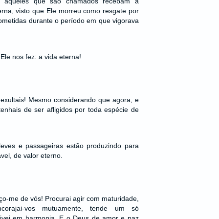
os aqueles que são chamados recebam a
rna, visto que Ele morreu como resgate por
ometidas durante o período em que vigorava
le nos fez: a vida eterna!
 exultais! Mesmo considerando que agora, e
enhais de ser afligidos por toda espécie de
 leves e passageiras estão produzindo para
el, de valor eterno.
o-me de vós! Procurai agir com maturidade,
corajai-vos mutuamente, tende um só
vivei em harmonia. E o Deus de amor e paz