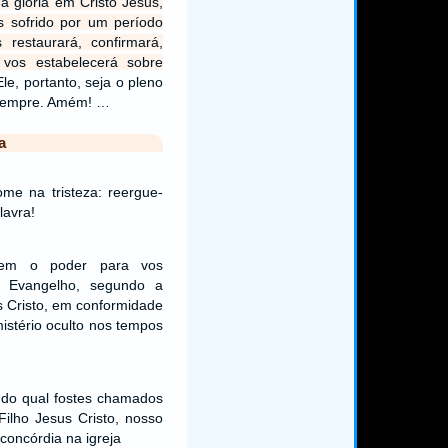
a glória em Cristo Jesus,
s sofrido por um período
 restaurará, confirmará,
 vos estabelecerá sobre
Ele, portanto, seja o pleno
 sempre. Amém! …
a
me na tristeza: reergue-
lavra!
tem o poder para vos
u Evangelho, segundo a
 Cristo, em conformidade
istério oculto nos tempos
o do qual fostes chamados
ilho Jesus Cristo, nosso
concórdia na igreja