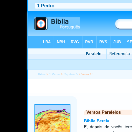
Bíblia
>
1 Pedro
>
Capítulo 5
> Verso 10
Versos Paralelos
Bíblia Bereia
E, depois de vocês ter