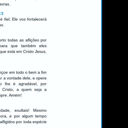
avras.
:3
 fiel; Ele vos fortalecerá
no.
rto todas as aflições por
 para que também eles
que está em Cristo Jesus,
içoe em todo o bem a fim
ar a vontade dele, e opere
o lhe é agradável, por
s Cristo, a quem seja a
empre. Amém!
rdade, exultais! Mesmo
gora, e por algum tempo
afligidos por toda espécie