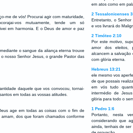
em atos como em pal
2 Tessalonicenses 3
o-me de vós! Procurai agir com maturidade,
Entretanto, o Senhor é
corajai-vos mutuamente, tende um só
e vos livrará do Malig
vivei em harmonia. E o Deus de amor e paz
2 Timóteo 2:10
Por este motivo, supo
amor dos eleitos,
mediante o sangue da aliança eterna trouxe
alcancem a salvação 
s o nosso Senhor Jesus, o grande Pastor das
com glória eterna.
Hebreus 13:21
ele mesmo vos aperfe
de que possais realiz
em vós tudo quant
antidade daquele que vos convocou, tornai-
intermédio de Jesu
antos em todas as vossas atitudes.
glória para todo o s
1 Pedro 1:6
Deus age em todas as coisas com o fim de
Portanto, nesta ve
 o amam, dos que foram chamados conforme
considerando que a
ainda, tenhais de ser 
de provação.