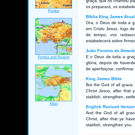
graça, que os chamou par
os preparará, os estabelec
Bíblia King James Atual
Ora, o Deus de toda a g
em Cristo Jesus, logo de
de tempo, vos restaur
estabelecerá sobre firmes
João Ferreira de Almeid
E o Deus de toda a graç
glória, depois de haver
de aperfeiçoar, confirmar
King James Bible
But the God of all grace,
Christ Jesus, after that
stablish, strengthen, sett
English Revised Versio
And the God of all grace
Christ, after that ye have 
stablish, strengthen you.