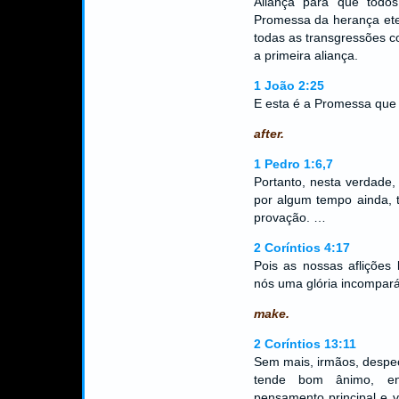
Aliança para que tod
Promessa da herança ete
todas as transgressões c
a primeira aliança.
1 João 2:25
E esta é a Promessa que E
after.
1 Pedro 1:6,7
Portanto, nesta verdade,
por algum tempo ainda, t
provação. …
2 Coríntios 4:17
Pois as nossas aflições
nós uma glória incomparáv
make.
2 Coríntios 13:11
Sem mais, irmãos, despeç
tende bom ânimo, en
pensamento principal e 