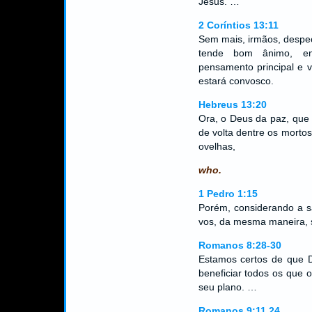
Jesus. …
2 Coríntios 13:11
Sem mais, irmãos, despeç
tende bom ânimo, en
pensamento principal e 
estará convosco.
Hebreus 13:20
Ora, o Deus da paz, que 
de volta dentre os morto
ovelhas,
who.
1 Pedro 1:15
Porém, considerando a s
vos, da mesma maneira, s
Romanos 8:28-30
Estamos certos de que 
beneficiar todos os que
seu plano. …
Romanos 9:11,24