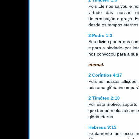
2 Timóteo 1:9
Pois Ele nos salvou e 
virtude das nossas 
determinação e graça. Es
desde os tempos eternos
2 Pedro 1:3
Seu divino poder nos con
e para a piedade, por in
nos convocou para a sua p
eternal.
2 Coríntios 4:17
Pois as nossas aflições
nós uma glória incomparáv
2 Timóteo 2:10
Por este motivo, suporto 
que também eles alcance
glória eterna.
Hebreus 9:15
Exatamente por esse m