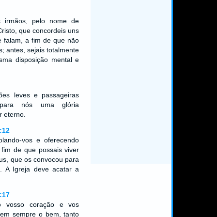
os irmãos, pelo nome de
risto, que concordeis uns
 falam, a fim de que não
s; antes, sejais totalmente
sma disposição mental e
ções leves e passageiras
 para nós uma glória
r eterno.
:12
solando-vos e oferecendo
fim de que possais viver
us, que os convocou para
. A Igreja deve acatar a
:17
 vosso coração e vos
erem sempre o bem, tanto