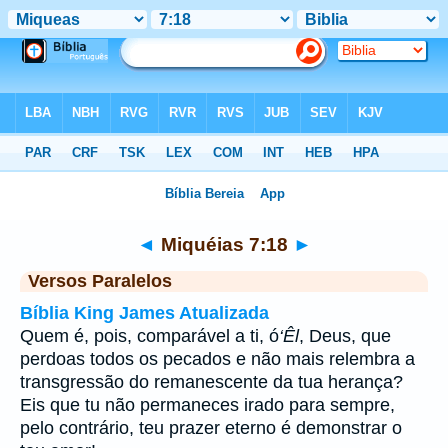
Bíblia
>
Miquéias
>
Capítulo 7
> Verso 18
◄
Miquéias 7:18
►
Versos Paralelos
Bíblia King James Atualizada
Quem é, pois, comparável a ti, ó
‘Êl
, Deus, que
perdoas todos os pecados e não mais relembra a
transgressão do remanescente da tua herança?
Eis que tu não permaneces irado para sempre,
pelo contrário, teu prazer eterno é demonstrar o