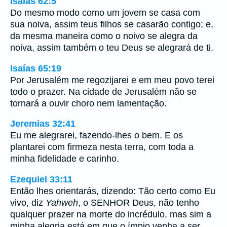
Isaías 62:5
Do mesmo modo como um jovem se casa com
sua noiva, assim teus filhos se casarão contigo; e,
da mesma maneira como o noivo se alegra da
noiva, assim também o teu Deus se alegrará de ti.
Isaías 65:19
Por Jerusalém me regozijarei e em meu povo terei
todo o prazer. Na cidade de Jerusalém não se
tornará a ouvir choro nem lamentação.
Jeremias 32:41
Eu me alegrarei, fazendo-lhes o bem. E os
plantarei com firmeza nesta terra, com toda a
minha fidelidade e carinho.
Ezequiel 33:11
Então lhes orientarás, dizendo: Tão certo como Eu
vivo, diz
Yahweh
, o SENHOR Deus, não tenho
qualquer prazer na morte do incrédulo, mas sim a
minha alegria está em que o ímpio venha a ser