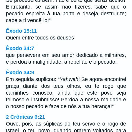
Se procederes bem, não é certo que serás aceito?
Entretanto, se assim não fizeres, sabe que o
pecado espreita à tua porta e deseja destruir-te;
cabe a ti vencê-lo!”
Êxodo 15:11
Quem entre todos os deuses
Êxodo 34:7
que persevera em seu amor dedicado a milhares,
e perdoa a malignidade, a rebelião e o pecado.
Êxodo 34:9
Em seguida suplicou: “
Yahweh
! Se agora encontrei
graça diante dos teus olhos, eu te rogo que
caminhes conosco, ainda que este povo seja
teimoso e insubmisso! Perdoa a nossa maldade e
o nosso pecado e faze de nós a tua herança!”
2 Crônicas 6:21
Ouve, pois, as súplicas do teu servo e o rogo de
Israel, o teu povo, quando orarem voltados para