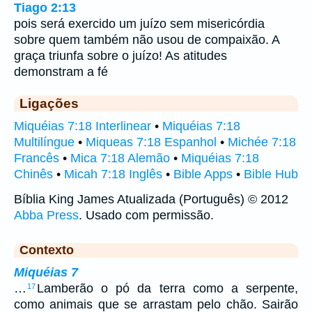
Tiago 2:13
pois será exercido um juízo sem misericórdia
sobre quem também não usou de compaixão. A
graça triunfa sobre o juízo! As atitudes
demonstram a fé
Ligações
Miquéias 7:18 Interlinear
•
Miquéias 7:18
Multilíngue
•
Miqueas 7:18 Espanhol
•
Michée 7:18
Francês
•
Mica 7:18 Alemão
•
Miquéias 7:18
Chinês
•
Micah 7:18 Inglês
•
Bible Apps
•
Bible Hub
Bíblia King James Atualizada (Português) © 2012
Abba Press
. Usado com permissão.
Contexto
Miquéias 7
…
Lamberão o pó da terra como a serpente,
17
como animais que se arrastam pelo chão. Sairão