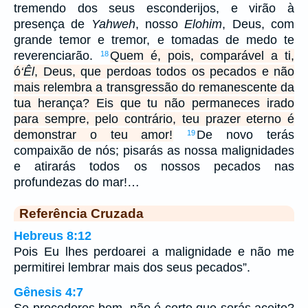
tremendo dos seus esconderijos, e virão à
presença de
Yahweh
, nosso
Elohim
, Deus, com
grande temor e tremor, e tomadas de medo te
reverenciarão.
Quem é, pois, comparável a ti,
18
ó
‘Êl
, Deus, que perdoas todos os pecados e não
mais relembra a transgressão do remanescente da
tua herança? Eis que tu não permaneces irado
para sempre, pelo contrário, teu prazer eterno é
demonstrar o teu amor!
De novo terás
19
compaixão de nós; pisarás as nossa malignidades
e atirarás todos os nossos pecados nas
profundezas do mar!…
Referência Cruzada
Hebreus 8:12
Pois Eu lhes perdoarei a malignidade e não me
permitirei lembrar mais dos seus pecados”.
Gênesis 4:7