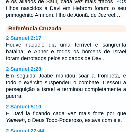
e os aliados de Saul, cada vez mais fracos.
Os
2
filhos nascidos a Davi em Hebrom foram: o seu
primogênito Amnom, filho de Aionã, de Jezreel;…
Referência Cruzada
2 Samuel 2:17
Houve naquele dia uma terrível e sangrenta
batalha; e Abner e todos os homens de Israel
foram derrotados pelos soldados de Davi.
2 Samuel 2:28
Em seguida Joabe mandou soar a trombeta, e
todo o exército suspendeu o combate. Cessou a
perseguição a Israel e terminou completamente a
guerra.
2 Samuel 5:10
E Davi ia ficando cada vez mais forte por que
Yahweh
, o Deus Todo-Poderoso, estava com ele.
2 Samuel 22:44