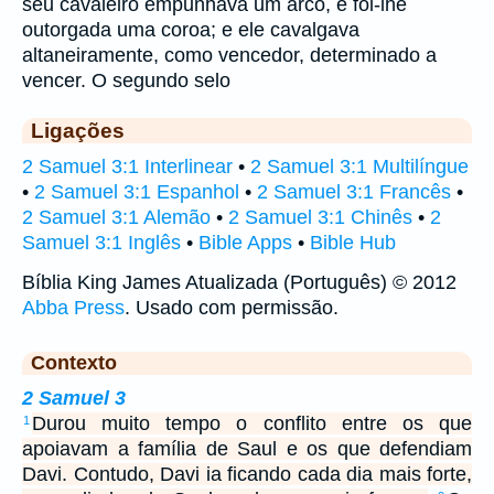
seu cavaleiro empunhava um arco, e foi-lhe
outorgada uma coroa; e ele cavalgava
altaneiramente, como vencedor, determinado a
vencer. O segundo selo
Ligações
2 Samuel 3:1 Interlinear
•
2 Samuel 3:1 Multilíngue
•
2 Samuel 3:1 Espanhol
•
2 Samuel 3:1 Francês
•
2 Samuel 3:1 Alemão
•
2 Samuel 3:1 Chinês
•
2
Samuel 3:1 Inglês
•
Bible Apps
•
Bible Hub
Bíblia King James Atualizada (Português) © 2012
Abba Press
. Usado com permissão.
Contexto
2 Samuel 3
Durou muito tempo o conflito entre os que
1
apoiavam a família de Saul e os que defendiam
Davi. Contudo, Davi ia ficando cada dia mais forte,