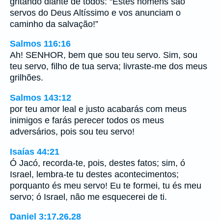
gritando diante de todos: “Estes homens são
servos do Deus Altíssimo e vos anunciam o
caminho da salvação!”
Salmos 116:16
Ah! SENHOR, bem que sou teu servo. Sim, sou
teu servo, filho de tua serva; livraste-me dos meus
grilhões.
Salmos 143:12
por teu amor leal e justo acabarás com meus
inimigos e farás perecer todos os meus
adversários, pois sou teu servo!
Isaías 44:21
Ó Jacó, recorda-te, pois, destes fatos; sim, ó
Israel, lembra-te tu destes acontecimentos;
porquanto és meu servo! Eu te formei, tu és meu
servo; ó Israel, não me esquecerei de ti.
Daniel 3:17,26,28