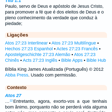
Tito 1:1
Paulo, servo de Deus e apóstolo de Jesus Cristo,
para promover a fé que é dos eleitos de Deus e o
pleno conhecimento da verdade que conduz à
piedade;
Ligações
Atos 27:23 Interlinear
•
Atos 27:23 Multilíngue
•
Hechos 27:23 Espanhol
•
Actes 27:23 Francês
•
Apostelgeschichte 27:23 Alemão
•
Atos 27:23
Chinês
•
Acts 27:23 Inglês
•
Bible Apps
•
Bible Hub
Bíblia King James Atualizada (Português) © 2012
Abba Press
. Usado com permissão.
Contexto
Atos 27
…
Entretanto, agora, exorto-vos a que tenhais
22
bom ânimo, porquanto não se perderá vida alguma