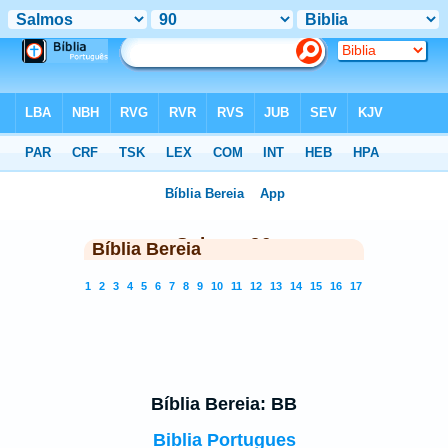
Biblia
>
BB
> Salmos 90
◄
Salmos 90
►
Bíblia Bereia
1
2
3
4
5
6
7
8
9
10
11
12
13
14
15
16
17
Bíblia Bereia: BB
Biblia Portugues