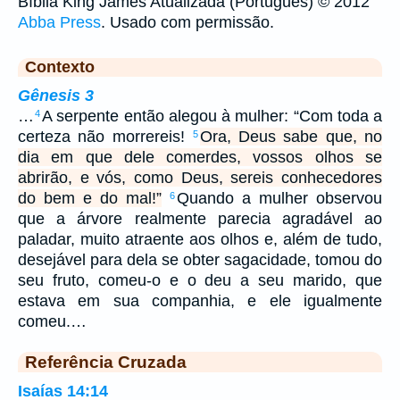
Bíblia King James Atualizada (Português) © 2012
Abba Press
. Usado com permissão.
Contexto
Gênesis 3
…
A serpente então alegou à mulher: “Com toda a
4
certeza não morrereis!
Ora, Deus sabe que, no
5
dia em que dele comerdes, vossos olhos se
abrirão, e vós, como Deus, sereis conhecedores
do bem e do mal!”
Quando a mulher observou
6
que a árvore realmente parecia agradável ao
paladar, muito atraente aos olhos e, além de tudo,
desejável para dela se obter sagacidade, tomou do
seu fruto, comeu-o e o deu a seu marido, que
estava em sua companhia, e ele igualmente
comeu.…
Referência Cruzada
Isaías 14:14