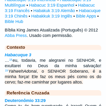
Multilíngue
•
Habacuc 3:19 Espanhol
•
Habacuc
3:19 Francês
•
Habakuk 3:19 Alemão
•
Habacuque
3:19 Chinês
•
Habakkuk 3:19 Inglês
•
Bible Apps
•
Bible Hub
Bíblia King James Atualizada (Português) © 2012
Abba Press
. Usado com permissão.
Contexto
Habacuque 3
…
eu, todavia, me alegrarei no SENHOR, e
18
exultarei no Deus da minha salvação!
Yahweh
Adonai
, o SENHOR Soberano, é a
19
minha força! Ele faz os meus pés como os do
cervo; faz-me caminhar por lugares altos.
Referência Cruzada
Deuteronômio 33:29
Como tu és bem-aventurado, ó Israel! Quem é