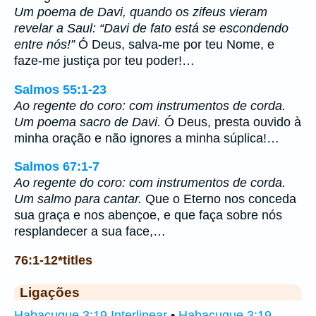
Um poema de Davi, quando os zifeus vieram
revelar a Saul: “Davi de fato está se escondendo
entre nós!”
Ó Deus, salva-me por teu Nome, e
faze-me justiça por teu poder!…
Salmos 55:1-23
Ao regente do coro: com instrumentos de corda.
Um poema sacro de Davi.
Ó Deus, presta ouvido à
minha oração e não ignores a minha súplica!…
Salmos 67:1-7
Ao regente do coro: com instrumentos de corda.
Um salmo para cantar.
Que o Eterno nos conceda
sua graça e nos abençoe, e que faça sobre nós
resplandecer a sua face,…
76:1-12*titles
Ligações
Habacuque 3:19 Interlinear
•
Habacuque 3:19