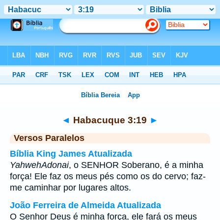
Bíblia
>
Habacuque
>
Capítulo 3
> Verso 19
◄
Habacuque 3:19
►
Versos Paralelos
Bíblia King James Atualizada
Yahweh
Adonai
, o SENHOR Soberano, é a minha
força! Ele faz os meus pés como os do cervo; faz-
me caminhar por lugares altos.
João Ferreira de Almeida Atualizada
O Senhor Deus é minha força, ele fará os meus